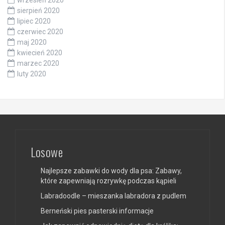
sierpień 2020
lipiec 2020
czerwiec 2020
maj 2020
kwiecień 2020
marzec 2020
luty 2020
Losowe
Najlepsze zabawki do wody dla psa: Zabawy,
które zapewniają rozrywkę podczas kąpieli
Labradoodle – mieszanka labradora z pudlem
Berneński pies pasterski informacje