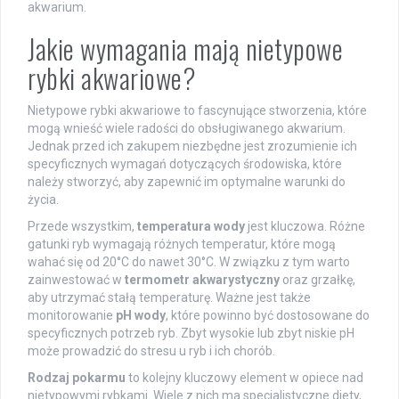
akwarium.
Jakie wymagania mają nietypowe
rybki akwariowe?
Nietypowe rybki akwariowe to fascynujące stworzenia, które
mogą wnieść wiele radości do obsługiwanego akwarium.
Jednak przed ich zakupem niezbędne jest zrozumienie ich
specyficznych wymagań dotyczących środowiska, które
należy stworzyć, aby zapewnić im optymalne warunki do
życia.
Przede wszystkim,
temperatura wody
jest kluczowa. Różne
gatunki ryb wymagają różnych temperatur, które mogą
wahać się od 20°C do nawet 30°C. W związku z tym warto
zainwestować w
termometr akwarystyczny
oraz grzałkę,
aby utrzymać stałą temperaturę. Ważne jest także
monitorowanie
pH wody
, które powinno być dostosowane do
specyficznych potrzeb ryb. Zbyt wysokie lub zbyt niskie pH
może prowadzić do stresu u ryb i ich chorób.
Rodzaj pokarmu
to kolejny kluczowy element w opiece nad
nietypowymi rybkami. Wiele z nich ma specjalistyczne diety,