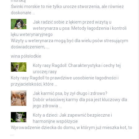
morską
Świnki morskie to nie tylko urocze stworzenia, ale również
doskonałe …
Jak radzić sobie z lękiem przed wizytą u
weterynarza u psa: Metody łagodzenia i kontroli
lęku weterynaryjnego
Wizyty u weterynarza mogą być dla wielu psów stresującym
doświadczeniem, …
wina półsłodkie
Koty rasy Ragdoll: Charakterystyka i cechy tej
uroczej rasy
Koty rasy Ragdoll to prawdziwe uosobienie łagodności i
przyjacielskości, które …
Jak karmić psa, by żył długo i zdrowo?
Dobór właściwej karmy dla psa jest kluczowy dla
jego zdrowia …
Koty a dzieci: Jak zapewnić bezpieczne i
harmonijne współżycie
Wprowadzenie dziecka do domu, w którym już mieszka kot, to
…