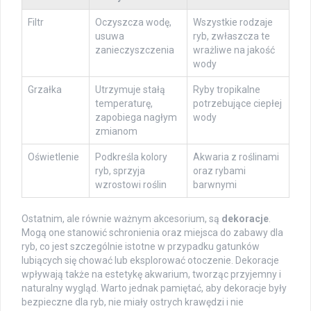
Filtr
Oczyszcza wodę,
Wszystkie rodzaje
usuwa
ryb, zwłaszcza te
zanieczyszczenia
wrażliwe na jakość
wody
Grzałka
Utrzymuje stałą
Ryby tropikalne
temperaturę,
potrzebujące ciepłej
zapobiega nagłym
wody
zmianom
Oświetlenie
Podkreśla kolory
Akwaria z roślinami
ryb, sprzyja
oraz rybami
wzrostowi roślin
barwnymi
Ostatnim, ale równie ważnym akcesorium, są
dekoracje
.
Mogą one stanowić schronienia oraz miejsca do zabawy dla
ryb, co jest szczególnie istotne w przypadku gatunków
lubiących się chować lub eksplorować otoczenie. Dekoracje
wpływają także na estetykę akwarium, tworząc przyjemny i
naturalny wygląd. Warto jednak pamiętać, aby dekoracje były
bezpieczne dla ryb, nie miały ostrych krawędzi i nie