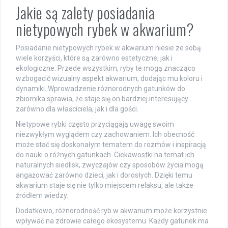
Jakie są zalety posiadania
nietypowych rybek w akwarium?
Posiadanie nietypowych rybek w akwarium niesie ze sobą
wiele korzyści, które są zarówno estetyczne, jak i
ekologiczne. Przede wszystkim, ryby te mogą znacząco
wzbogacić wizualny aspekt akwarium, dodając mu koloru i
dynamiki. Wprowadzenie różnorodnych gatunków do
zbiornika sprawia, że staje się on bardziej interesujący
zarówno dla właściciela, jak i dla gości.
Nietypowe rybki często przyciągają uwagę swoim
niezwykłym wyglądem czy zachowaniem. Ich obecność
może stać się doskonałym tematem do rozmów i inspiracją
do nauki o różnych gatunkach. Ciekawostki na temat ich
naturalnych siedlisk, zwyczajów czy sposobów życia mogą
angażować zarówno dzieci, jak i dorosłych. Dzięki temu
akwarium staje się nie tylko miejscem relaksu, ale także
źródłem wiedzy.
Dodatkowo, różnorodność ryb w akwarium może korzystnie
wpływać na zdrowie całego ekosystemu. Każdy gatunek ma