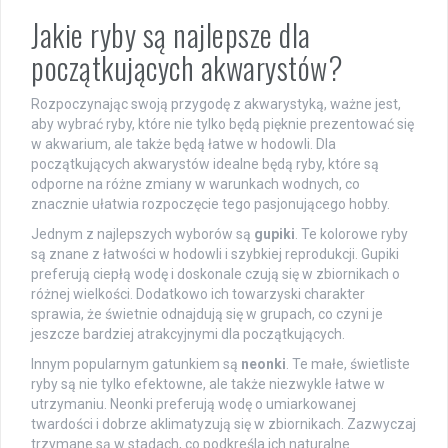
Jakie ryby są najlepsze dla
początkujących akwarystów?
Rozpoczynając swoją przygodę z akwarystyką, ważne jest,
aby wybrać ryby, które nie tylko będą pięknie prezentować się
w akwarium, ale także będą łatwe w hodowli. Dla
początkujących akwarystów idealne będą ryby, które są
odporne na różne zmiany w warunkach wodnych, co
znacznie ułatwia rozpoczęcie tego pasjonującego hobby.
Jednym z najlepszych wyborów są
gupiki
. Te kolorowe ryby
są znane z łatwości w hodowli i szybkiej reprodukcji. Gupiki
preferują ciepłą wodę i doskonale czują się w zbiornikach o
różnej wielkości. Dodatkowo ich towarzyski charakter
sprawia, że świetnie odnajdują się w grupach, co czyni je
jeszcze bardziej atrakcyjnymi dla początkujących.
Innym popularnym gatunkiem są
neonki
. Te małe, świetliste
ryby są nie tylko efektowne, ale także niezwykle łatwe w
utrzymaniu. Neonki preferują wodę o umiarkowanej
twardości i dobrze aklimatyzują się w zbiornikach. Zazwyczaj
trzymane są w stadach, co podkreśla ich naturalne