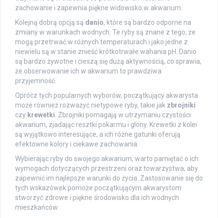
zachowanie i zapewnia piękne widowisko w akwarium.
Kolejną dobrą opcją są
danio
, które są bardzo odporne na
zmiany w warunkach wodnych. Te ryby są znane z tego, że
mogą przetrwać w różnych temperaturach i jako jedne z
niewielu są w stanie znieść krótkotrwałe wahania pH. Danio
są bardzo żywotne i cieszą się dużą aktywnością, co sprawia,
że obserwowanie ich w akwarium to prawdziwa
przyjemność.
Oprócz tych popularnych wyborów, początkujący akwarysta
może również rozważyć nietypowe ryby, takie jak
zbrojniki
czy
krewetki
. Zbrojniki pomagają w utrzymaniu czystości
akwarium, zjadając resztki pokarmu i glony. Krewetki z kolei
są wyjątkowo interesujące, a ich różne gatunki oferują
efektowne kolory i ciekawe zachowania.
Wybierając ryby do swojego akwarium, warto pamiętać o ich
wymogach dotyczących przestrzeni oraz towarzystwa, aby
zapewnić im najlepsze warunki do życia. Zastosowanie się do
tych wskazówek pomoże początkującym akwarystom
stworzyć zdrowe i piękne środowisko dla ich wodnych
mieszkańców.