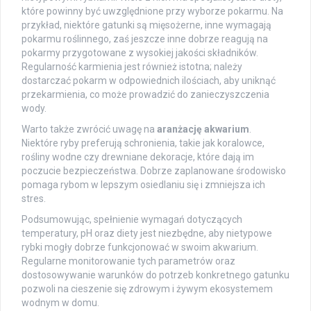
które powinny być uwzględnione przy wyborze pokarmu. Na
przykład, niektóre gatunki są mięsożerne, inne wymagają
pokarmu roślinnego, zaś jeszcze inne dobrze reagują na
pokarmy przygotowane z wysokiej jakości składników.
Regularność karmienia jest również istotna; należy
dostarczać pokarm w odpowiednich ilościach, aby uniknąć
przekarmienia, co może prowadzić do zanieczyszczenia
wody.
Warto także zwrócić uwagę na
aranżację akwarium
.
Niektóre ryby preferują schronienia, takie jak koralowce,
rośliny wodne czy drewniane dekoracje, które dają im
poczucie bezpieczeństwa. Dobrze zaplanowane środowisko
pomaga rybom w lepszym osiedlaniu się i zmniejsza ich
stres.
Podsumowując, spełnienie wymagań dotyczących
temperatury, pH oraz diety jest niezbędne, aby nietypowe
rybki mogły dobrze funkcjonować w swoim akwarium.
Regularne monitorowanie tych parametrów oraz
dostosowywanie warunków do potrzeb konkretnego gatunku
pozwoli na cieszenie się zdrowym i żywym ekosystemem
wodnym w domu.