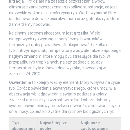
filtracja
. Filtr działa na zasadzie oczyszczania wody,
eliminując zanieczyszczenia i szkodliwe substancje, co jest
niezwykle ważne dla jakości życia ryb. Warto wybierać filtry
dostosowane do wielkości akwarium oraz gatunku ryb, które
zamierzamy hodować.
Kolejnym istotnym akcesorium jest
grzałka
. Wiele
nietypowych ryb wymaga specyficznych warunków
termicznych, aby prawidłowo funkcjonować. Grzałka nie
tylko utrzymuje stałą temperaturę wody, ale także zapobiega
nagłym zmianom, które mogą być stresujące dla ryb. W
przypadku ryb tropikalnych, należy zadbać o to, aby
temperatura była odpowiednio wysoka, zazwyczaj w
zakresie 24-28°C.
Oświetlenie
to kolejny ważny element, który wpływa na życie
ryb. Oprócz oświetlenia akwarystycznego, które umożliwia
obserwację ryb, odpowiednie światło podkreśla kolory
zwierząt oraz sprzyja wzrostowi roślin. Dobrze dobrany
system oświetleniowy umożliwia również symulowanie cyklu
dnia i nocy, co jest korzystne dla rytmów biologicznych ryb.
Typ
Najważniejsze
Najlepsze
akcesorium
cechy
zastosowanie