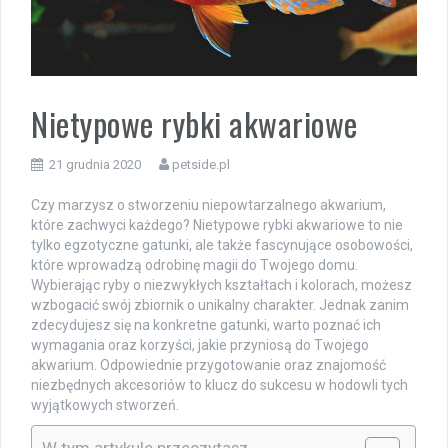
Nietypowe rybki akwariowe
21 grudnia 2020
petside.pl
Czy marzysz o stworzeniu niepowtarzalnego akwarium,
które zachwyci każdego? Nietypowe rybki akwariowe to nie
tylko egzotyczne gatunki, ale także fascynujące osobowości,
które wprowadzą odrobinę magii do Twojego domu.
Wybierając ryby o niezwykłych kształtach i kolorach, możesz
wzbogacić swój zbiornik o unikalny charakter. Jednak zanim
zdecydujesz się na konkretne gatunki, warto poznać ich
wymagania oraz korzyści, jakie przyniosą do Twojego
akwarium. Odpowiednie przygotowanie oraz znajomość
niezbędnych akcesoriów to klucz do sukcesu w hodowli tych
wyjątkowych stworzeń.
W tym artykule przeczytasz