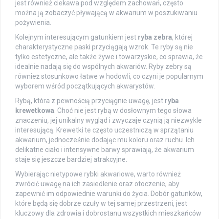
jest również ciekawa pod względem zachowań, często
można ją zobaczyć pływającą w akwarium w poszukiwaniu
pożywienia.
Kolejnym interesującym gatunkiem jest
ryba zebra
, której
charakterystyczne paski przyciągają wzrok. Te ryby są nie
tylko estetyczne, ale także żywe i towarzyskie, co sprawia, że
idealnie nadają się do wspólnych akwariów. Ryby zebry są
również stosunkowo łatwe w hodowli, co czyni je popularnym
wyborem wśród początkujących akwarystów.
Rybą, która z pewnością przyciągnie uwagę, jest
ryba
krewetkowa
. Choć nie jest rybą w dosłownym tego słowa
znaczeniu, jej unikalny wygląd i zwyczaje czynią ją niezwykle
interesującą. Krewetki te często uczestniczą w sprzątaniu
akwarium, jednocześnie dodając mu koloru oraz ruchu. Ich
delikatne ciało i intensywne barwy sprawiają, że akwarium
staje się jeszcze bardziej atrakcyjne.
Wybierając nietypowe rybki akwariowe, warto również
zwrócić uwagę na ich zasiedlenie oraz otoczenie, aby
zapewnić im odpowiednie warunki do życia. Dobór gatunków,
które będą się dobrze czuły w tej samej przestrzeni, jest
kluczowy dla zdrowia i dobrostanu wszystkich mieszkańców