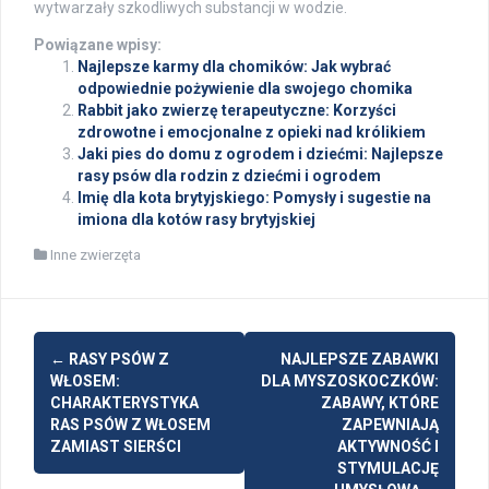
wytwarzały szkodliwych substancji w wodzie.
Powiązane wpisy:
Najlepsze karmy dla chomików: Jak wybrać
odpowiednie pożywienie dla swojego chomika
Rabbit jako zwierzę terapeutyczne: Korzyści
zdrowotne i emocjonalne z opieki nad królikiem
Jaki pies do domu z ogrodem i dziećmi: Najlepsze
rasy psów dla rodzin z dziećmi i ogrodem
Imię dla kota brytyjskiego: Pomysły i sugestie na
imiona dla kotów rasy brytyjskiej
Inne zwierzęta
Post
←
RASY PSÓW Z
NAJLEPSZE ZABAWKI
navigation
WŁOSEM:
DLA MYSZOSKOCZKÓW:
CHARAKTERYSTYKA
ZABAWY, KTÓRE
RAS PSÓW Z WŁOSEM
ZAPEWNIAJĄ
ZAMIAST SIERŚCI
AKTYWNOŚĆ I
STYMULACJĘ