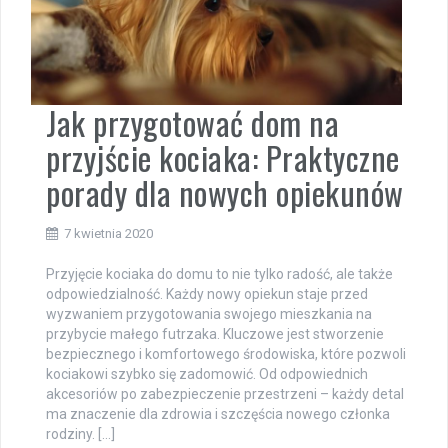
Jak przygotować dom na
przyjście kociaka: Praktyczne
porady dla nowych opiekunów
7 kwietnia 2020
Przyjęcie kociaka do domu to nie tylko radość, ale także
odpowiedzialność. Każdy nowy opiekun staje przed
wyzwaniem przygotowania swojego mieszkania na
przybycie małego futrzaka. Kluczowe jest stworzenie
bezpiecznego i komfortowego środowiska, które pozwoli
kociakowi szybko się zadomowić. Od odpowiednich
akcesoriów po zabezpieczenie przestrzeni – każdy detal
ma znaczenie dla zdrowia i szczęścia nowego członka
rodziny. […]