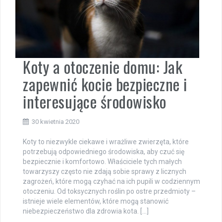
Koty a otoczenie domu: Jak
zapewnić kocie bezpieczne i
interesujące środowisko
30 kwietnia 2020
Koty to niezwykle ciekawe i wrażliwe zwierzęta, które
potrzebują odpowiedniego środowiska, aby czuć się
bezpiecznie i komfortowo. Właściciele tych małych
towarzyszy często nie zdają sobie sprawy z licznych
zagrożeń, które mogą czyhać na ich pupili w codziennym
otoczeniu. Od toksycznych roślin po ostre przedmioty –
istnieje wiele elementów, które mogą stanowić
niebezpieczeństwo dla zdrowia kota. […]