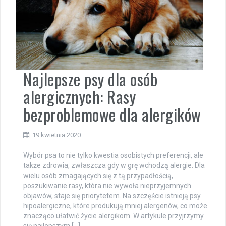
Najlepsze psy dla osób
alergicznych: Rasy
bezproblemowe dla alergików
19 kwietnia 2020
Wybór psa to nie tylko kwestia osobistych preferencji, ale
także zdrowia, zwłaszcza gdy w grę wchodzą alergie. Dla
wielu osób zmagających się z tą przypadłością,
poszukiwanie rasy, która nie wywoła nieprzyjemnych
objawów, staje się priorytetem. Na szczęście istnieją psy
hipoalergiczne, które produkują mniej alergenów, co może
znacząco ułatwić życie alergikom. W artykule przyjrzymy