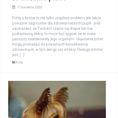
17 kwietnia 2020
Pchły u kotów to nie tylko uciążliwy problem, ale także
poważne zagrożenie dla zdrowia naszych pupili. Jeśli
zauważasz, że Twój kot często się drapie lub ma
podrażnioną skórę, to może być sygnał, że te małe
pasożyty zaatakowały jego organizm. Ukąszenia pcheł
mogą prowadzić do poważnych konsekwencji
zdrowotnych, w tym alergii czy infekcji. Dlatego istotne
jest, […]
Koty