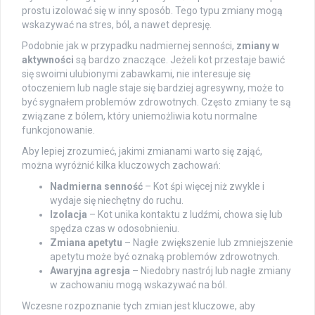
prostu izolować się w inny sposób. Tego typu zmiany mogą
wskazywać na stres, ból, a nawet depresję.
Podobnie jak w przypadku nadmiernej senności,
zmiany w
aktywności
są bardzo znaczące. Jeżeli kot przestaje bawić
się swoimi ulubionymi zabawkami, nie interesuje się
otoczeniem lub nagle staje się bardziej agresywny, może to
być sygnałem problemów zdrowotnych. Często zmiany te są
związane z bólem, który uniemożliwia kotu normalne
funkcjonowanie.
Aby lepiej zrozumieć, jakimi zmianami warto się zająć,
można wyróżnić kilka kluczowych zachowań:
Nadmierna senność
– Kot śpi więcej niż zwykle i
wydaje się niechętny do ruchu.
Izolacja
– Kot unika kontaktu z ludźmi, chowa się lub
spędza czas w odosobnieniu.
Zmiana apetytu
– Nagłe zwiększenie lub zmniejszenie
apetytu może być oznaką problemów zdrowotnych.
Awaryjna agresja
– Niedobry nastrój lub nagłe zmiany
w zachowaniu mogą wskazywać na ból.
Wczesne rozpoznanie tych zmian jest kluczowe, aby