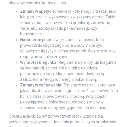
objawów chorób u kotów należą:
Zmiany w apetycie:
Niekiedy koty mogą przestać jeść
lub, przeciwnie, wykazywać zwiększony apetyt. Takie
zmiany mogą wskazywać na problemy zdrowotne,
takie jak choroby układu pokarmowego czy
hormonalne.
Nadmierne picie:
Zwiększone pragnienie, które
prowadzi do częstszego picia wody, może być
objawem cukrzycy lub choroby nerek. Ważne jest, aby
reagować na takie zmiany.
Wymioty i biegunka:
Regularne wymioty lub biegunka
są sygnałami, że coś jest nie tak z układem
pokarmowym kota. Mogą być spowodowane np.
zatruciem, infekcją lub alergią pokarmową.
Zmiany w zachowaniu:
Zmiana w nastroju kota, taka
jak apatia lub wzmożona agresja, może wskazywać na
ból lub stres spowodowany chorobą. Koty często
ukrywają swoje dolegliwości, dlatego zmiany w
zachowaniu powinny być sygnałem do działania.
Obserwacja objawów zdrowotnych jest kluczowa dla
wczesnego wykrywania i leczenia potencjalnych problemów.