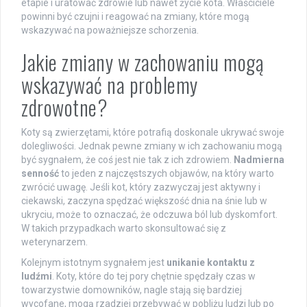
etapie i uratować zdrowie lub nawet życie kota. Właściciele
powinni być czujni i reagować na zmiany, które mogą
wskazywać na poważniejsze schorzenia.
Jakie zmiany w zachowaniu mogą
wskazywać na problemy
zdrowotne?
Koty są zwierzętami, które potrafią doskonale ukrywać swoje
dolegliwości. Jednak pewne zmiany w ich zachowaniu mogą
być sygnałem, że coś jest nie tak z ich zdrowiem.
Nadmierna
senność
to jeden z najczęstszych objawów, na który warto
zwrócić uwagę. Jeśli kot, który zazwyczaj jest aktywny i
ciekawski, zaczyna spędzać większość dnia na śnie lub w
ukryciu, może to oznaczać, że odczuwa ból lub dyskomfort.
W takich przypadkach warto skonsultować się z
weterynarzem.
Kolejnym istotnym sygnałem jest
unikanie kontaktu z
ludźmi
. Koty, które do tej pory chętnie spędzały czas w
towarzystwie domowników, nagle stają się bardziej
wycofane, mogą rzadziej przebywać w pobliżu ludzi lub po