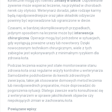
konieczne mogą być również
zmiany w diecie
. Odpowiednie
żywienie może wspierać leczenie, na przykład w chorobach
nerek czy otyłości. Weterynarz doradzi, jakie rodzaje karmy
będą najodpowiedniejsze oraz jakie składniki odżywcze
powinny być wprowadzone lub ograniczone w diecie.
Czasami, w bardziej skomplikowanych przypadkach,
jedynym sposobem na leczenie może być
interwencja
chirurgiczna
. Operacje mogą być potrzebne w sytuacjach,
gdy występują poważne urazy lub nowotwory. Dzięki
nowoczesnym technikom chirurgicznym, wiele z tych
zabiegów jest wykonywanych z minimalnym ryzykiem dla
zdrowia kota.
Podczas leczenia ważne jest stałe monitorowanie stanu
zdrowia kota oraz regularne wizyty kontrolne u weterynarza.
Samodzielne podchodzenie do kwestii zdrowotnych
zwierzęcia, takie jak stosowanie domowych metod leczenia
lub nieodpowiednich preparatów, może doprowadzić do
pogorszenia sytuacji. Dlatego zawsze warto konsultować się
z weterynarzem w sprawie jakichkolwiek objawów czy
niepokojących zmian w zachowaniu kota.
Powiązane wpisy: