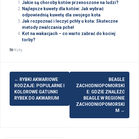
Jakie są choroby kotów przenoszone na ludzi?
Najlepsze kuwety dla kotów: Jak wybrać
odpowiednią kuwetę dla swojego kota
Jak rozpoznać i leczyć pchły u kota: Skuteczne
metody zwalczania pcheł
Kot na wakacjach – co warto zabrać do kociej
torby?
Koty
Post
←
RYBKI AKWARIOWE
BEAGLE
navigation
RODZAJE: POPULARNE I
ZACHODNIOPOMORSKI
KOLOROWE GATUNKI
E: GDZIE ZNALEŹĆ
RYBEK DO AKWARIUM
BEAGLE W REGIONIE
ZACHODNIOPOMORSKI
M
→