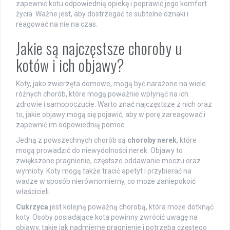
zapewnić kotu odpowiednią opiekę i poprawić jego komfort
życia. Ważne jest, aby dostrzegać te subtelne oznaki i
reagować na nie na czas.
Jakie są najczęstsze choroby u
kotów i ich objawy?
Koty, jako zwierzęta domowe, mogą być narażone na wiele
różnych chorób, które mogą poważnie wpłynąć na ich
zdrowie i samopoczucie. Warto znać najczęstsze z nich oraz
to, jakie objawy mogą się pojawić, aby w porę zareagować i
zapewnić im odpowiednią pomoc.
Jedną z powszechnych chorób są
choroby nerek
, które
mogą prowadzić do niewydolności nerek. Objawy to
zwiększone pragnienie, częstsze oddawanie moczu oraz
wymioty. Koty mogą także tracić apetyt i przybierać na
wadze w sposób nierównomierny, co może zaniepokoić
właścicieli.
Cukrzyca
jest kolejną poważną chorobą, która może dotknąć
koty. Osoby posiadające kota powinny zwrócić uwagę na
objawy, takie jak nadmierne pragnienie i potrzeba częstego