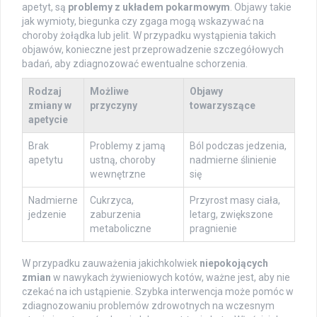
apetyt, są
problemy z układem pokarmowym
. Objawy takie
jak wymioty, biegunka czy zgaga mogą wskazywać na
choroby żołądka lub jelit. W przypadku wystąpienia takich
objawów, konieczne jest przeprowadzenie szczegółowych
badań, aby zdiagnozować ewentualne schorzenia.
Rodzaj
Możliwe
Objawy
zmiany w
przyczyny
towarzyszące
apetycie
Brak
Problemy z jamą
Ból podczas jedzenia,
apetytu
ustną, choroby
nadmierne ślinienie
wewnętrzne
się
Nadmierne
Cukrzyca,
Przyrost masy ciała,
jedzenie
zaburzenia
letarg, zwiększone
metaboliczne
pragnienie
W przypadku zauważenia jakichkolwiek
niepokojących
zmian
w nawykach żywieniowych kotów, ważne jest, aby nie
czekać na ich ustąpienie. Szybka interwencja może pomóc w
zdiagnozowaniu problemów zdrowotnych na wczesnym