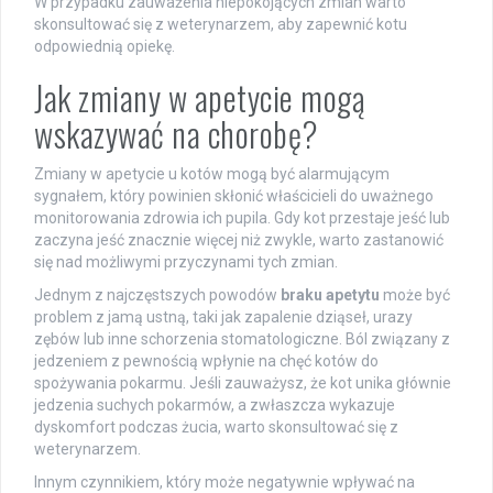
W przypadku zauważenia niepokojących zmian warto
skonsultować się z weterynarzem, aby zapewnić kotu
odpowiednią opiekę.
Jak zmiany w apetycie mogą
wskazywać na chorobę?
Zmiany w apetycie u kotów mogą być alarmującym
sygnałem, który powinien skłonić właścicieli do uważnego
monitorowania zdrowia ich pupila. Gdy kot przestaje jeść lub
zaczyna jeść znacznie więcej niż zwykle, warto zastanowić
się nad możliwymi przyczynami tych zmian.
Jednym z najczęstszych powodów
braku apetytu
może być
problem z jamą ustną, taki jak zapalenie dziąseł, urazy
zębów lub inne schorzenia stomatologiczne. Ból związany z
jedzeniem z pewnością wpłynie na chęć kotów do
spożywania pokarmu. Jeśli zauważysz, że kot unika głównie
jedzenia suchych pokarmów, a zwłaszcza wykazuje
dyskomfort podczas żucia, warto skonsultować się z
weterynarzem.
Innym czynnikiem, który może negatywnie wpływać na