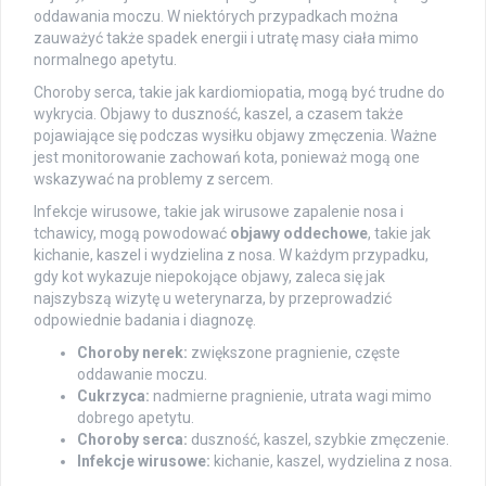
oddawania moczu. W niektórych przypadkach można
zauważyć także spadek energii i utratę masy ciała mimo
normalnego apetytu.
Choroby serca, takie jak kardiomiopatia, mogą być trudne do
wykrycia. Objawy to duszność, kaszel, a czasem także
pojawiające się podczas wysiłku objawy zmęczenia. Ważne
jest monitorowanie zachowań kota, ponieważ mogą one
wskazywać na problemy z sercem.
Infekcje wirusowe, takie jak wirusowe zapalenie nosa i
tchawicy, mogą powodować
objawy oddechowe
, takie jak
kichanie, kaszel i wydzielina z nosa. W każdym przypadku,
gdy kot wykazuje niepokojące objawy, zaleca się jak
najszybszą wizytę u weterynarza, by przeprowadzić
odpowiednie badania i diagnozę.
Choroby nerek:
zwiększone pragnienie, częste
oddawanie moczu.
Cukrzyca:
nadmierne pragnienie, utrata wagi mimo
dobrego apetytu.
Choroby serca:
duszność, kaszel, szybkie zmęczenie.
Infekcje wirusowe:
kichanie, kaszel, wydzielina z nosa.