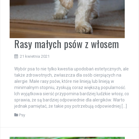
Rasy małych psów z włosem
21 kwietnia 2021
Wybór psa to nie tylko kwestia upodobań estetycznych, ale
także zdrowotnych, zwłaszcza dla osób cierpiących na
alergie. Małe rasy psów, które nie linieją lub linieją w
minimalnym stopniu, zyskują coraz większą popularność.
Ich wyjątkowa sierść przypomina bardziej ludzkie włosy, co
sprawia, że są bardziej odpowiednie dla alergików. Warto
jednak pamiętać, że takie psy potrzebują odpowiedniej […]
Psy