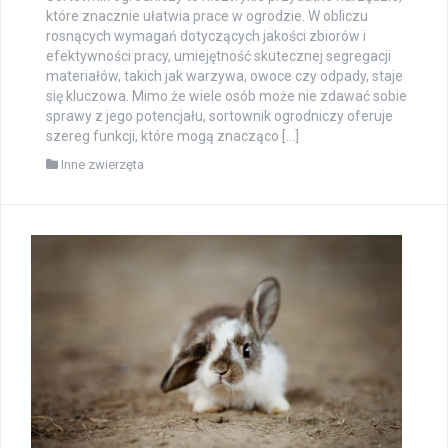
które znacznie ułatwia prace w ogrodzie. W obliczu
rosnących wymagań dotyczących jakości zbiorów i
efektywności pracy, umiejętność skutecznej segregacji
materiałów, takich jak warzywa, owoce czy odpady, staje
się kluczowa. Mimo że wiele osób może nie zdawać sobie
sprawy z jego potencjału, sortownik ogrodniczy oferuje
szereg funkcji, które mogą znacząco […]
Inne zwierzęta