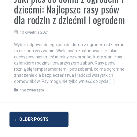
dziećmi: Najlepsze rasy psów
dla rodzin z dziećmi i ogrodem
10 kwietnia 2021
Wybór odpowiedniego psa do domu z ogrodem i dziećmi
to nie lada wyzwanie. Wiele osób zastanawia się, jakie
cechy powinien mieć idealny czworonóg, który stanie się
członkiem rodziny i towarzyszem zabaw. Rasy psów
różnią się temperamentem i potrzebami, co ma ogromne
znaczenie dla bezpieczeństwa i radości wszystkich
domowników. Psy mogą nie tylko wnieść do życia […]
Inne zwierzęta
Posts
←
OLDER POSTS
navigation