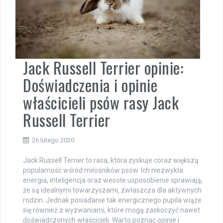
Jack Russell Terrier opinie:
Doświadczenia i opinie
właścicieli psów rasy Jack
Russell Terrier
26 lutego 2020
Jack Russell Terrier to rasa, która zyskuje coraz większą
popularność wśród miłośników psów. Ich niezwykła
energia, inteligencja oraz wesołe usposobienie sprawiają,
że są idealnymi towarzyszami, zwłaszcza dla aktywnych
rodzin. Jednak posiadanie tak energicznego pupila wiąże
się również z wyzwaniami, które mogą zaskoczyć nawet
doświadczonych właścicieli. Warto poznać opinie i