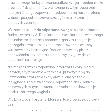
prawidłowego funkcjonowania siatkówki, a jej niedobór może
prowadzić do problemów z widzeniem, w tym zaburzeń
nocnych. Dlatego zapewnienie odpowiedniej ilości karotenu
w diecie psa jest kluczowe, szczególnie u szczeniąt i
starszych zwierząt.
Wzmacnianie
układu odpornościowego
to kolejna istotna
funkcja witaminy A. Regularne spożycie karotenu wspomaga
naturalne mechanizmy obronne organizmu psa, co jest
szczególnie ważne w sezonie zachorowań na choroby
wirusowe oraz bakteryjne. Dobrze odżywiony pies z
odpowiednim poziomem karotenu wykazuje większą
odporność na infekcje.
Nie można również zapominać o zdrowiu
skóry
i sierści.
Karoten, a tym samym witamina A, przyczynia się do
utrzymania nawilżenia skóry oraz jej elastyczności.
Pielęgnacja sierści za pomocą odpowiednich składników
odżywczych, w tym karotenu, pozwala na zachowanie jej
blasku i zdrowego wyglądu.
Oto kilka źródeł karotenu, które warto wprowadzić do diety
psa: