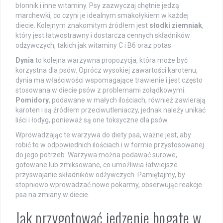
błonnik i inne witaminy. Psy zazwyczaj chętnie jedzą
marchewki, co czyni je idealnym smakołykiem w każdej
diecie. Kolejnym znakomitym źródłem jest
słodki ziemniak
,
który jest łatwostrawny i dostarcza cennych składników
odżywczych, takich jak witaminy C i B6 oraz potas.
Dynia
to kolejna warzywna propozycja, która może być
korzystna dla psów. Oprócz wysokiej zawartości karotenu,
dynia ma właściwości wspomagające trawienie i jest często
stosowana w diecie psów z problemami żołądkowymi.
Pomidory
, podawane w małych ilościach, również zawierają
karoten i są źródłem przeciwutleniaczy, jednak należy unikać
liści i łodyg, ponieważ są one toksyczne dla psów.
Wprowadzając te warzywa do diety psa, ważne jest, aby
robić to w odpowiednich ilościach i w formie przystosowanej
do jego potrzeb. Warzywa można podawać surowe,
gotowane lub zmiksowane, co umożliwia łatwiejsze
przyswajanie składników odżywczych. Pamiętajmy, by
stopniowo wprowadzać nowe pokarmy, obserwując reakcje
psa na zmiany w diecie.
Jak przygotować jedzenie bogate w