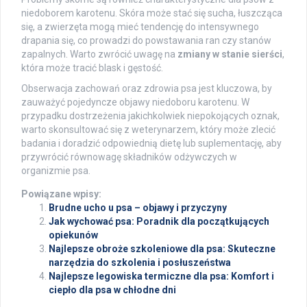
niedoborem karotenu. Skóra może stać się sucha, łuszcząca
się, a zwierzęta mogą mieć tendencję do intensywnego
drapania się, co prowadzi do powstawania ran czy stanów
zapalnych. Warto zwrócić uwagę na
zmiany w stanie sierści
,
która może tracić blask i gęstość.
Obserwacja zachowań oraz zdrowia psa jest kluczowa, by
zauważyć pojedyncze objawy niedoboru karotenu. W
przypadku dostrzeżenia jakichkolwiek niepokojących oznak,
warto skonsultować się z weterynarzem, który może zlecić
badania i doradzić odpowiednią dietę lub suplementację, aby
przywrócić równowagę składników odżywczych w
organizmie psa.
Powiązane wpisy:
Brudne ucho u psa – objawy i przyczyny
Jak wychować psa: Poradnik dla początkujących
opiekunów
Najlepsze obroże szkoleniowe dla psa: Skuteczne
narzędzia do szkolenia i posłuszeństwa
Najlepsze legowiska termiczne dla psa: Komfort i
ciepło dla psa w chłodne dni