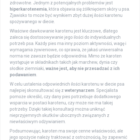
zdrowotne. Jednym z potencjalnych problemów jest
hiperkarotenemia
, która objawia się żółknięciem skóry u psa.
Zjawisko to może być wynikiem zbyt dużej ilości karotenu
spożywanego w diecie.
Właściwe dawkowanie karotenu jest kluczowe, dlatego
zaleca się dostosowywanie jego ilości do indywidualnych
potrzeb psa. Każdy pies ma inny poziom aktywności, wagę i
wymagania żywieniowe, co sprawia, że jakaś uniwersalna
norma nie zawsze będzie odpowiednia. Mimo że karoten
występuje w składnikach takich jak marchew, dynia czy
słodkie ziemniaki,
ważne jest, aby nie przesadzać z ich
podawaniem
.
W celu ustalenia odpowiednich ilości karotenu w diecie psa
najlepiej skonsultować się z
weterynarzem
. Specjalista
pomoże określić, czy dany pies potrzebuje dodatkowego
wsparcia w postaci karotenu, czy może nie ma takiej
potrzeby. Dzięki takiej konsultacji można uniknąć
nieprzyjemnych skutków ubocznych związanych z
niewłaściwym odżywianiem.
Podsumowując, karoten ma swoje cenne właściwości, ale
jego spożycie należy traktować z ostrożnością, by zapewnić