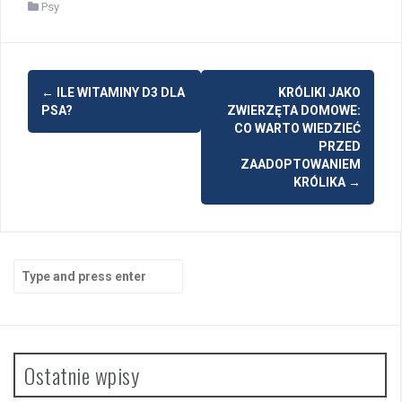
Psy
Post
←
ILE WITAMINY D3 DLA
KRÓLIKI JAKO
navigation
PSA?
ZWIERZĘTA DOMOWE:
CO WARTO WIEDZIEĆ
PRZED
ZAADOPTOWANIEM
KRÓLIKA
→
Search
for:
Ostatnie wpisy