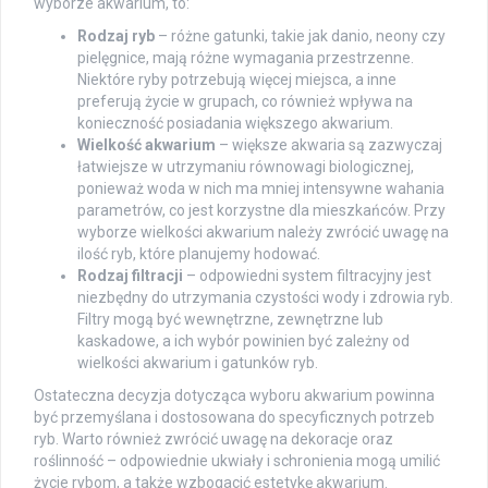
wyborze akwarium, to:
Rodzaj ryb
– różne gatunki, takie jak danio, neony czy
pielęgnice, mają różne wymagania przestrzenne.
Niektóre ryby potrzebują więcej miejsca, a inne
preferują życie w grupach, co również wpływa na
konieczność posiadania większego akwarium.
Wielkość akwarium
– większe akwaria są zazwyczaj
łatwiejsze w utrzymaniu równowagi biologicznej,
ponieważ woda w nich ma mniej intensywne wahania
parametrów, co jest korzystne dla mieszkańców. Przy
wyborze wielkości akwarium należy zwrócić uwagę na
ilość ryb, które planujemy hodować.
Rodzaj filtracji
– odpowiedni system filtracyjny jest
niezbędny do utrzymania czystości wody i zdrowia ryb.
Filtry mogą być wewnętrzne, zewnętrzne lub
kaskadowe, a ich wybór powinien być zależny od
wielkości akwarium i gatunków ryb.
Ostateczna decyzja dotycząca wyboru akwarium powinna
być przemyślana i dostosowana do specyficznych potrzeb
ryb. Warto również zwrócić uwagę na dekoracje oraz
roślinność – odpowiednie ukwiały i schronienia mogą umilić
życie rybom, a także wzbogacić estetykę akwarium.