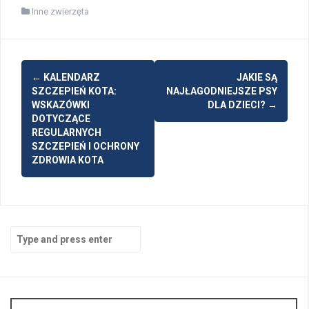
Inne zwierzęta
Post
←
KALENDARZ
JAKIE SĄ
navigation
SZCZEPIEŃ KOTA:
NAJŁAGODNIEJSZE PSY
WSKAZÓWKI
DLA DZIECI?
→
DOTYCZĄCE
REGULARNYCH
SZCZEPIEŃ I OCHRONY
ZDROWIA KOTA
Search
for: