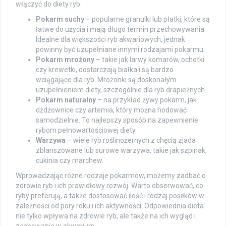
włączyć do diety ryb:
Pokarm suchy
– popularne granulki lub płatki, które są
łatwe do użycia i mają długo termin przechowywania.
Idealne dla większości ryb akwariowych, jednak
powinny być uzupełniane innymi rodzajami pokarmu.
Pokarm mrożony
– takie jak larwy komarów, ochotki
czy krewetki, dostarczają białka i są bardzo
wciągające dla ryb. Mrożonki są doskonałym
uzupełnieniem diety, szczególnie dla ryb drapieżnych.
Pokarm naturalny
– na przykład żywy pokarm, jak
dżdżownice czy artemia, który można hodować
samodzielnie. To najlepszy sposób na zapewnienie
rybom pełnowartościowej diety.
Warzywa
– wiele ryb roślinożernych z chęcią zjada
zblanszowane lub surowe warzywa, takie jak szpinak,
cukinia czy marchew.
Wprowadzając różne rodzaje pokarmów, możemy zadbać o
zdrowie ryb i ich prawidłowy rozwój. Warto obserwować, co
ryby preferują, a także dostosować ilość i rodzaj posiłków w
zależności od pory roku i ich aktywności. Odpowiednia dieta
nie tylko wpływa na zdrowie ryb, ale także na ich wygląd i
zachowanie w akwarium.