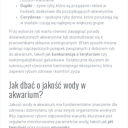
Gupiki
– żywe ryby, które są przyjazne i łatwe w
hodowli, doskonałe dla początkujących akwarystów.
Corydoras
– spokojne ryby denne, które poruszają się
w stadzie i czują się najlepiej w większej grupie.
Przy wyborze ryb warto również zasięgnąć porady
doświadczonych akwarystów lub skonsultować się z
pracownikami sklepów zoologicznych. W ten sposób można
uniknąć najczęstszych pułapek związanych z doborem ryb
do akwarium, takich jak
konkurencja o terytorium
czy
niekompatybilność gatunkowa. Ostatecznie kluczem do
sukcesu jest stworzenie harmonijnego ekosystemu, który
zapewni rybom zdrowie i komfort życia.
Jak dbać o jakość wody w
akwarium?
Jakość wody w akwarium ma fundamentalne znaczenie dla
zdrowia i dobrostanu ryb oraz innych organizmów wodnych.
Aby zapewnić rybom odpowiednie warunki, kluczowe jest
regularne monitorowanie parametrów wody, takich jak
pH
,
twardość
oraz poziom
amoniaku
.