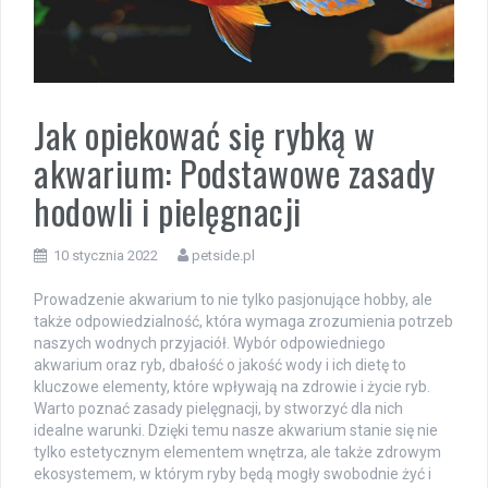
Jak opiekować się rybką w
akwarium: Podstawowe zasady
hodowli i pielęgnacji
10 stycznia 2022
petside.pl
Prowadzenie akwarium to nie tylko pasjonujące hobby, ale
także odpowiedzialność, która wymaga zrozumienia potrzeb
naszych wodnych przyjaciół. Wybór odpowiedniego
akwarium oraz ryb, dbałość o jakość wody i ich dietę to
kluczowe elementy, które wpływają na zdrowie i życie ryb.
Warto poznać zasady pielęgnacji, by stworzyć dla nich
idealne warunki. Dzięki temu nasze akwarium stanie się nie
tylko estetycznym elementem wnętrza, ale także zdrowym
ekosystemem, w którym ryby będą mogły swobodnie żyć i