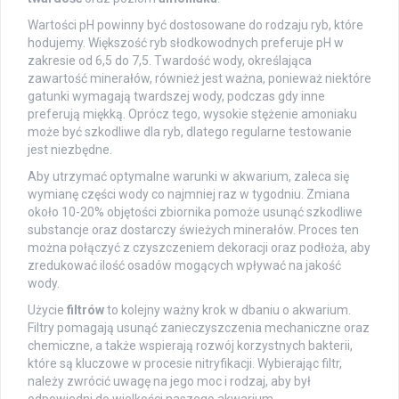
Wartości pH powinny być dostosowane do rodzaju ryb, które
hodujemy. Większość ryb słodkowodnych preferuje pH w
zakresie od 6,5 do 7,5. Twardość wody, określająca
zawartość minerałów, również jest ważna, ponieważ niektóre
gatunki wymagają twardszej wody, podczas gdy inne
preferują miękką. Oprócz tego, wysokie stężenie amoniaku
może być szkodliwe dla ryb, dlatego regularne testowanie
jest niezbędne.
Aby utrzymać optymalne warunki w akwarium, zaleca się
wymianę części wody co najmniej raz w tygodniu. Zmiana
około 10-20% objętości zbiornika pomoże usunąć szkodliwe
substancje oraz dostarczy świeżych minerałów. Proces ten
można połączyć z czyszczeniem dekoracji oraz podłoża, aby
zredukować ilość osadów mogących wpływać na jakość
wody.
Użycie
filtrów
to kolejny ważny krok w dbaniu o akwarium.
Filtry pomagają usunąć zanieczyszczenia mechaniczne oraz
chemiczne, a także wspierają rozwój korzystnych bakterii,
które są kluczowe w procesie nitryfikacji. Wybierając filtr,
należy zwrócić uwagę na jego moc i rodzaj, aby był
odpowiedni do wielkości naszego akwarium.