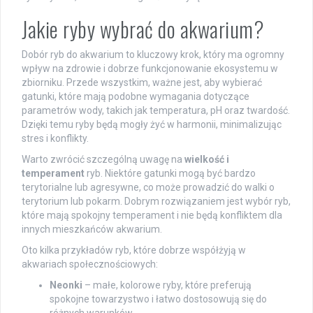
Jakie ryby wybrać do akwarium?
Dobór ryb do akwarium to kluczowy krok, który ma ogromny
wpływ na zdrowie i dobrze funkcjonowanie ekosystemu w
zbiorniku. Przede wszystkim, ważne jest, aby wybierać
gatunki, które mają podobne wymagania dotyczące
parametrów wody, takich jak temperatura, pH oraz twardość.
Dzięki temu ryby będą mogły żyć w harmonii, minimalizując
stres i konflikty.
Warto zwrócić szczególną uwagę na
wielkość i
temperament
ryb. Niektóre gatunki mogą być bardzo
terytorialne lub agresywne, co może prowadzić do walki o
terytorium lub pokarm. Dobrym rozwiązaniem jest wybór ryb,
które mają spokojny temperament i nie będą konfliktem dla
innych mieszkańców akwarium.
Oto kilka przykładów ryb, które dobrze współżyją w
akwariach społecznościowych:
Neonki
– małe, kolorowe ryby, które preferują
spokojne towarzystwo i łatwo dostosowują się do
różnych warunków.