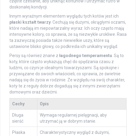
częste czesanie, aby uniknąć kołtunów i utrzymać futro w
doskonałej kondycji.
Innym wyraźnym elementem wyglądu tych kotów jest ich
płaski kształt twarzy
. Cechują się dużymi, okrągłymi oczami,
które nadają im niepowtarzalny wyraz. Ich oczy często mają
intensywne kolory, co sprawia, że są niezwykle urokliwe. Rasa
ta zazwyczaj posiada także niewielkie uszy, które są
ustawione blisko głowy, co podkreśla ich unikalny wygląd.
Persy są również znane z
łagodnego temperamentu
. Są to
koty, które często wykazują chęć do spędzania czasu z
ludźmi, co czyni je idealnymi towarzyszami. Są spokojne i
przywiązane do swoich właścicieli, co sprawia, że świetnie
nadają się do życia w rodzinie. Ze względu na swój charakter,
koty te z reguły dobrze dogadują się z innymi zwierzętami
domowymi oraz dziećmi.
Cechy
Opis
Długa
Wymaga regularnej pielęgnacji, aby
sierść
utrzymać ją w dobrym stanie.
Płaska
Charakterystyczny wygląd z dużymi,