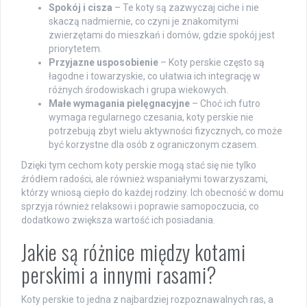
Spokój i cisza
– Te koty są zazwyczaj ciche i nie
skaczą nadmiernie, co czyni je znakomitymi
zwierzętami do mieszkań i domów, gdzie spokój jest
priorytetem.
Przyjazne usposobienie
– Koty perskie często są
łagodne i towarzyskie, co ułatwia ich integrację w
różnych środowiskach i grupa wiekowych.
Małe wymagania pielęgnacyjne
– Choć ich futro
wymaga regularnego czesania, koty perskie nie
potrzebują zbyt wielu aktywności fizycznych, co może
być korzystne dla osób z ograniczonym czasem.
Dzięki tym cechom koty perskie mogą stać się nie tylko
źródłem radości, ale również wspaniałymi towarzyszami,
którzy wniosą ciepło do każdej rodziny. Ich obecność w domu
sprzyja również relaksowi i poprawie samopoczucia, co
dodatkowo zwiększa wartość ich posiadania.
Jakie są różnice między kotami
perskimi a innymi rasami?
Koty perskie to jedna z najbardziej rozpoznawalnych ras, a