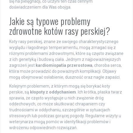
się na pielęgnacji, co uczyni ten czas cennym
doświadczeniem dla Was obojga.
Jakie są typowe problemy
zdrowotne kotów rasy perskiej?
Koty rasy perskiej, znane ze swojego charakterystycznego
wyglądu i łagodnego temperamentu, mogą zmagać się z
różnymi problemami zdrowotnymi, które są często związane
z ich genetyką i budową ciała. Jednym z najpoważniejszych
zagrożeń jest
kardiomiopatia przerostowa
, choroba serca,
która może prowadzić do poważnych komplikacji. Objawy
mogą obejmować osłabienie, duszność oraz nagłe zapaści.
Kolejnym problemem, z którym mogą się borykać koty
perskie, są
kłopoty z oddychaniem
. Ich krótka, płaska twarz
sprawia, że często występuje u nich zwężenie dróg
oddechowych, co może skutkować chrapaniem czy
trudnościami w oddychaniu, szczególnie w sytuacjach
stresowych lub podczas gorącej pogody. Regularne wizyty u
weterynarza mogą pomóc w identyfikacji problemów i
wdrożeniu odpowiednich rozwiązań.