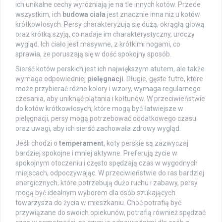
ich unikalne cechy wyróżniają je na tle innych kotów. Przede
wszystkim, ich
budowa ciała
jest znacznie inna niż u kotów
krótkowłosych. Persy charakteryzują się dużą, okrągłą głową
oraz krótką szyją, co nadaje im charakterystyczny, uroczy
wygląd. Ich ciało jest masywne, z krótkimi nogami, co
sprawia, że poruszają się w dość spokojny sposób.
Sierść kotów perskich jest ich największym atutem, ale także
wymaga odpowiedniej
pielęgnacji
. Długie, gęste futro, które
może przybierać różne kolory i wzory, wymaga regularnego
czesania, aby uniknąć plątania i kołtunów. W przeciwieństwie
do kotów krótkowłosych, które mogą być łatwiejsze w
pielęgnacji, persy mogą potrzebować dodatkowego czasu
oraz uwagi, aby ich sierść zachowała zdrowy wygląd.
Jeśli chodzi o
temperament
, koty perskie są zazwyczaj
bardziej spokojne i mniej aktywne. Preferują życie w
spokojnym otoczeniu i często spędzają czas w wygodnych
miejscach, odpoczywając. W przeciwieństwie do ras bardziej
energicznych, które potrzebują dużo ruchu i zabawy, persy
mogą być idealnym wyborem dla osób szukających
towarzysza do życia w mieszkaniu. Choć potrafią być
przywiązane do swoich opiekunów, potrafią również spędzać