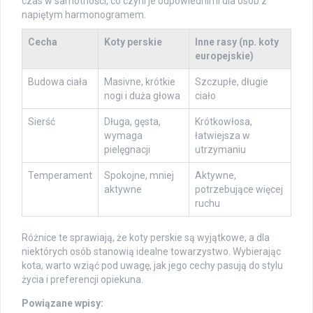
czas w samotności, co czyni je odpowiednimi dla osób z
napiętym harmonogramem.
Cecha
Koty perskie
Inne rasy (np. koty
europejskie)
Budowa ciała
Masivne, krótkie
Szczupłe, długie
nogi i duża głowa
ciało
Sierść
Długa, gęsta,
Krótkowłosa,
wymaga
łatwiejsza w
pielęgnacji
utrzymaniu
Temperament
Spokojne, mniej
Aktywne,
aktywne
potrzebujące więcej
ruchu
Różnice te sprawiają, że koty perskie są wyjątkowe, a dla
niektórych osób stanowią idealne towarzystwo. Wybierając
kota, warto wziąć pod uwagę, jak jego cechy pasują do stylu
życia i preferencji opiekuna.
Powiązane wpisy: