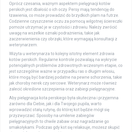
Oprócz czesania, ważnym aspektem pielęgnacji kotów
perskich jest dbałość o ich oczy. Persy mają tendencję do
łzawienia, co może prowadzić do brzydkich plam na futrze.
Codzienne czyszczenie oczu za pomocą wilgotnej ściereczki
pomoże utrzymać je w czystości i zdrowiu. Należy zwrócić
uwagę na wszelkie oznaki podrażnienia, takie jak
zaczerwienienia czy obrzęki, które wymagają konsultacji z
weterynarzem.
Wizyta u weterynarza to kolejny istotny element zdrowia
kotów perskich. Regularne kontrole pozwalają na wykrycie
potencjalnych problemów zdrowotnych wczesnym etapie, co
jest szczególnie ważne w przypadku ras o długim włosiu,
które mogą być bardziej podatne na pewne schorzenia, takie
jak choroby nerek czy sercowe. Weterynarz może również
zalecić określone szczepienia oraz zabiegi pielęgnacyjne.
Aby pielęgnacja kota perskiego była skuteczna i przyjemna
zarówno dla Ciebie, jak i dla Twojego pupila, warto
wprowadzić stałą rutynę, do której kot będzie mógł się
przyzwyczaić. Sposoby na umilenie zabiegów
pielęgnacyjnych to chwile zabaw oraz nagradzanie go
smakołykami. Podczas gdy kot się relaksuje, możesz skupić