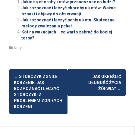
Jakie są choroby kotów przenoszone na ludzi?
Jak rozpoznać i leczyć choroby u kotów: Ważne
oznaki i objawy do obserwacji
Jak rozpoznać i leczyć pchły u kota: Skuteczne
metody zwalczania pcheł
Kot na wakacjach – co warto zabrać do kociej
torby?
Koty
Post
←
STORCZYK ZGNIŁE
JAK OKREŚLIĆ
navigation
KORZENIE: JAK
DŁUGOŚĆ ŻYCIA
ROZPOZNAĆ I LECZYĆ
ŻÓŁWIA?
→
STORCZYKI Z
PROBLEMEM ZGNIŁYCH
KORZENI