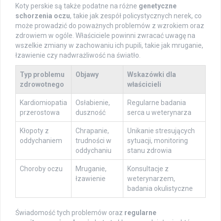
Koty perskie są także podatne na różne
genetyczne
schorzenia oczu
, takie jak zespół policystycznych nerek, co
może prowadzić do poważnych problemów z wzrokiem oraz
zdrowiem w ogóle. Właściciele powinni zwracać uwagę na
wszelkie zmiany w zachowaniu ich pupili, takie jak mruganie,
łzawienie czy nadwrażliwość na światło.
Typ problemu
Objawy
Wskazówki dla
zdrowotnego
właścicieli
Kardiomiopatia
Osłabienie,
Regularne badania
przerostowa
duszność
serca u weterynarza
Kłopoty z
Chrapanie,
Unikanie stresujących
oddychaniem
trudności w
sytuacji, monitoring
oddychaniu
stanu zdrowia
Choroby oczu
Mruganie,
Konsultacje z
łzawienie
weterynarzem,
badania okulistyczne
Świadomość tych problemów oraz
regularne