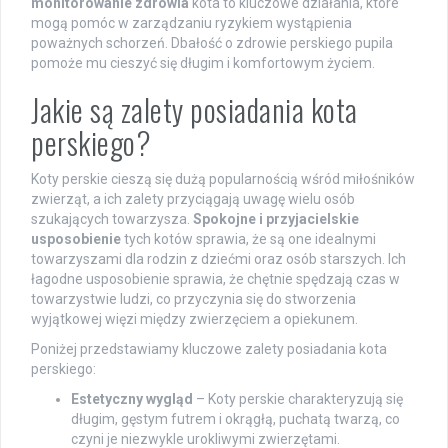
monitorowanie zdrowia
kota to kluczowe działania, które
mogą pomóc w zarządzaniu ryzykiem wystąpienia
poważnych schorzeń. Dbałość o zdrowie perskiego pupila
pomoże mu cieszyć się długim i komfortowym życiem.
Jakie są zalety posiadania kota
perskiego?
Koty perskie cieszą się dużą popularnością wśród miłośników
zwierząt, a ich zalety przyciągają uwagę wielu osób
szukających towarzysza.
Spokojne i przyjacielskie
usposobienie
tych kotów sprawia, że są one idealnymi
towarzyszami dla rodzin z dziećmi oraz osób starszych. Ich
łagodne usposobienie sprawia, że chętnie spędzają czas w
towarzystwie ludzi, co przyczynia się do stworzenia
wyjątkowej więzi między zwierzęciem a opiekunem.
Poniżej przedstawiamy kluczowe zalety posiadania kota
perskiego:
Estetyczny wygląd
– Koty perskie charakteryzują się
długim, gęstym futrem i okrągłą, puchatą twarzą, co
czyni je niezwykle urokliwymi zwierzętami.