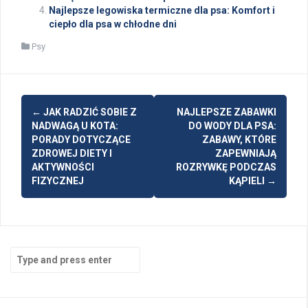
Najlepsze legowiska termiczne dla psa: Komfort i
ciepło dla psa w chłodne dni
Psy
Post
←
JAK RADZIĆ SOBIE Z
NAJLEPSZE ZABAWKI
navigation
NADWAGĄ U KOTA:
DO WODY DLA PSA:
PORADY DOTYCZĄCE
ZABAWY, KTÓRE
ZDROWEJ DIETY I
ZAPEWNIAJĄ
AKTYWNOŚCI
ROZRYWKĘ PODCZAS
FIZYCZNEJ
KĄPIELI
→
Search
for: