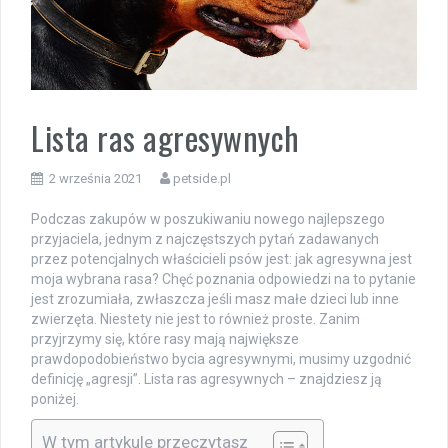
Lista ras agresywnych
2 września 2021
petside.pl
Podczas zakupów w poszukiwaniu nowego najlepszego
przyjaciela, jednym z najczęstszych pytań zadawanych
przez potencjalnych właścicieli psów jest: jak agresywna jest
moja wybrana rasa? Chęć poznania odpowiedzi na to pytanie
jest zrozumiała, zwłaszcza jeśli masz małe dzieci lub inne
zwierzęta. Niestety nie jest to również proste. Zanim
przyjrzymy się, które rasy mają największe
prawdopodobieństwo bycia agresywnymi, musimy uzgodnić
definicję „agresji”. Lista ras agresywnych – znajdziesz ją
poniżej.
W tym artykule przeczytasz