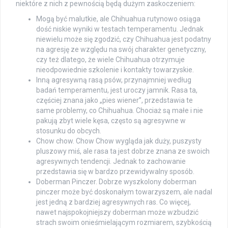
niektóre z nich z pewnością będą dużym zaskoczeniem:
Mogą być malutkie, ale Chihuahua rutynowo osiąga
dość niskie wyniki w testach temperamentu. Jednak
niewielu może się zgodzić, czy Chihuahua jest podatny
na agresję ze względu na swój charakter genetyczny,
czy też dlatego, że wiele Chihuahua otrzymuje
nieodpowiednie szkolenie i kontakty towarzyskie.
Inną agresywną rasą psów, przynajmniej według
badań temperamentu, jest uroczy jamnik. Rasa ta,
częściej znana jako „pies wiener”, przedstawia te
same problemy, co Chihuahua. Chociaż są małe i nie
pakują zbyt wiele kęsa, często są agresywne w
stosunku do obcych.
Chow chow. Chow Chow wygląda jak duży, puszysty
pluszowy miś, ale rasa ta jest dobrze znana ze swoich
agresywnych tendencji. Jednak to zachowanie
przedstawia się w bardzo przewidywalny sposób.
Doberman Pinczer. Dobrze wyszkolony doberman
pinczer może być doskonałym towarzyszem, ale nadal
jest jedną z bardziej agresywnych ras. Co więcej,
nawet najspokojniejszy doberman może wzbudzić
strach swoim onieśmielającym rozmiarem, szybkością