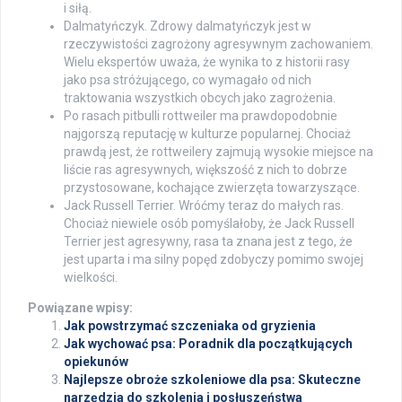
i siłą.
Dalmatyńczyk. Zdrowy dalmatyńczyk jest w
rzeczywistości zagrożony agresywnym zachowaniem.
Wielu ekspertów uważa, że ​​wynika to z historii rasy
jako psa stróżującego, co wymagało od nich
traktowania wszystkich obcych jako zagrożenia.
Po rasach pitbulli rottweiler ma prawdopodobnie
najgorszą reputację w kulturze popularnej. Chociaż
prawdą jest, że rottweilery zajmują wysokie miejsce na
liście ras agresywnych, większość z nich to dobrze
przystosowane, kochające zwierzęta towarzyszące.
Jack Russell Terrier. Wróćmy teraz do małych ras.
Chociaż niewiele osób pomyślałoby, że Jack Russell
Terrier jest agresywny, rasa ta znana jest z tego, że
jest uparta i ma silny popęd zdobyczy pomimo swojej
wielkości.
Powiązane wpisy:
Jak powstrzymać szczeniaka od gryzienia
Jak wychować psa: Poradnik dla początkujących
opiekunów
Najlepsze obroże szkoleniowe dla psa: Skuteczne
narzędzia do szkolenia i posłuszeństwa