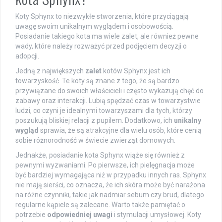
Koty Sphynx to niezwykłe stworzenia, które przyciągają
uwagę swoim unikalnym wyglądem i osobowością.
Posiadanie takiego kota ma wiele zalet, ale również pewne
wady, które należy rozważyć przed podjęciem decyzji o
adopcji.
Jedną z największych
zalet
kotów Sphynx jest ich
towarzyskość. Te koty są znane z tego, że są bardzo
przywiązane do swoich właścicieli i często wykazują chęć do
zabawy oraz interakcji. Lubią spędzać czas w towarzystwie
ludzi, co czyni je idealnymi towarzyszami dla tych, którzy
poszukują bliskiej relacji z pupilem. Dodatkowo, ich
unikalny
wygląd
sprawia, że są atrakcyjne dla wielu osób, które cenią
sobie różnorodność w świecie zwierząt domowych.
Jednakże, posiadanie kota Sphynx wiąże się również z
pewnymi wyzwaniami. Po pierwsze, ich pielęgnacja może
być bardziej wymagająca niż w przypadku innych ras. Sphynx
nie mają sierści, co oznacza, że ich skóra może być narażona
na różne czynniki, takie jak nadmiar sebum czy brud, dlatego
regularne kąpiele są zalecane. Warto także pamiętać o
potrzebie
odpowiedniej uwagi
i stymulacji umysłowej. Koty