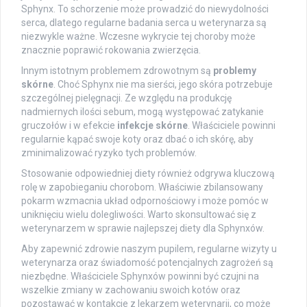
Sphynx. To schorzenie może prowadzić do niewydolności
serca, dlatego regularne badania serca u weterynarza są
niezwykle ważne. Wczesne wykrycie tej choroby może
znacznie poprawić rokowania zwierzęcia.
Innym istotnym problemem zdrowotnym są
problemy
skórne
. Choć Sphynx nie ma sierści, jego skóra potrzebuje
szczególnej pielęgnacji. Ze względu na produkcję
nadmiernych ilości sebum, mogą występować zatykanie
gruczołów i w efekcie
infekcje skórne
. Właściciele powinni
regularnie kąpać swoje koty oraz dbać o ich skórę, aby
zminimalizować ryzyko tych problemów.
Stosowanie odpowiedniej diety również odgrywa kluczową
rolę w zapobieganiu chorobom. Właściwie zbilansowany
pokarm wzmacnia układ odpornościowy i może pomóc w
uniknięciu wielu dolegliwości. Warto skonsultować się z
weterynarzem w sprawie najlepszej diety dla Sphynxów.
Aby zapewnić zdrowie naszym pupilem, regularne wizyty u
weterynarza oraz świadomość potencjalnych zagrożeń są
niezbędne. Właściciele Sphynxów powinni być czujni na
wszelkie zmiany w zachowaniu swoich kotów oraz
pozostawać w kontakcie z lekarzem weterynarii, co może