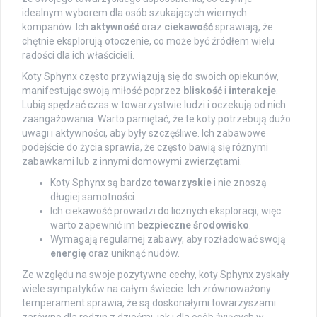
idealnym wyborem dla osób szukających wiernych
kompanów. Ich
aktywność
oraz
ciekawość
sprawiają, że
chętnie eksplorują otoczenie, co może być źródłem wielu
radości dla ich właścicieli.
Koty Sphynx często przywiązują się do swoich opiekunów,
manifestując swoją miłość poprzez
bliskość
i
interakcje
.
Lubią spędzać czas w towarzystwie ludzi i oczekują od nich
zaangażowania. Warto pamiętać, że te koty potrzebują dużo
uwagi i aktywności, aby były szczęśliwe. Ich zabawowe
podejście do życia sprawia, że często bawią się różnymi
zabawkami lub z innymi domowymi zwierzętami.
Koty Sphynx są bardzo
towarzyskie
i nie znoszą
długiej samotności.
Ich ciekawość prowadzi do licznych eksploracji, więc
warto zapewnić im
bezpieczne środowisko
.
Wymagają regularnej zabawy, aby rozładować swoją
energię
oraz uniknąć nudów.
Ze względu na swoje pozytywne cechy, koty Sphynx zyskały
wiele sympatyków na całym świecie. Ich zrównoważony
temperament sprawia, że są doskonałymi towarzyszami
zarówno dla rodzin z dziećmi, jak i dla osób żyjących w