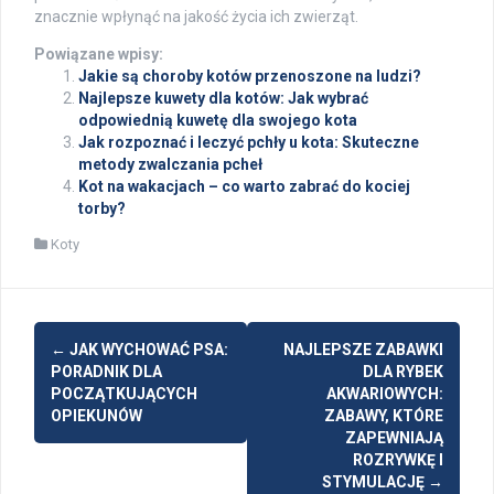
znacznie wpłynąć na jakość życia ich zwierząt.
Powiązane wpisy:
Jakie są choroby kotów przenoszone na ludzi?
Najlepsze kuwety dla kotów: Jak wybrać
odpowiednią kuwetę dla swojego kota
Jak rozpoznać i leczyć pchły u kota: Skuteczne
metody zwalczania pcheł
Kot na wakacjach – co warto zabrać do kociej
torby?
Koty
Post
←
JAK WYCHOWAĆ PSA:
NAJLEPSZE ZABAWKI
navigation
PORADNIK DLA
DLA RYBEK
POCZĄTKUJĄCYCH
AKWARIOWYCH:
OPIEKUNÓW
ZABAWY, KTÓRE
ZAPEWNIAJĄ
ROZRYWKĘ I
STYMULACJĘ
→