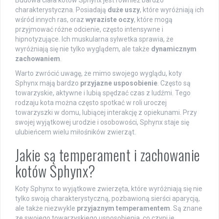
charakterystyczna. Posiadają
duże uszy
, które wyróżniają ich
wśród innych ras, oraz
wyraziste oczy
, które mogą
przyjmować różne odcienie, często intensywne i
hipnotyzujące. Ich muskularna sylwetka sprawia, że
wyróżniają się nie tylko wyglądem, ale także
dynamicznym
zachowaniem
.
Warto zwrócić uwagę, że mimo swojego wyglądu, koty
Sphynx mają bardzo
przyjazne usposobienie
. Często są
towarzyskie, aktywne i lubią spędzać czas z ludźmi. Tego
rodzaju kota można często spotkać w roli uroczej
towarzyszki w domu, lubiącej interakcję z opiekunami. Przy
swojej wyjątkowej urodzie i osobowości, Sphynx staje się
ulubieńcem wielu miłośników zwierząt.
Jakie są temperament i zachowanie
kotów Sphynx?
Koty Sphynx to wyjątkowe zwierzęta, które wyróżniają się nie
tylko swoją charakterystyczną, pozbawioną sierści aparycją,
ale także niezwykle
przyjaznym temperamentem
. Są znane
ze swojego towarzyskiego usposobienia, co czyni je