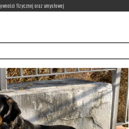
tywności fizycznej oraz umysłowej
agania i najczęstsze problemy zdrowotne
na oraz kluczowe problemy zdrowotne
gania opiekuna: jak zapewnić komfort małej rasy do towarzystwa
st i jak przebiega leczenie implantami zębowymi?
ba ruchu i aktywność oraz wymagania szkoleniowe