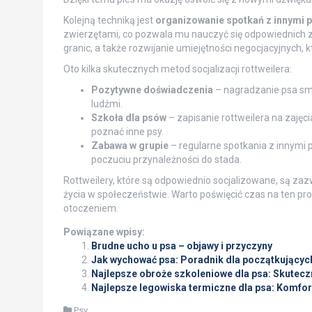
Kolejną techniką jest
organizowanie spotkań z innymi 
zwierzętami, co pozwala mu nauczyć się odpowiednich 
granic, a także rozwijanie umiejętności negocjacyjnych, 
Oto kilka skutecznych metod socjalizacji rottweilera:
Pozytywne doświadczenia
– nagradzanie psa sma
ludźmi.
Szkoła dla psów
– zapisanie rottweilera na zaję
poznać inne psy.
Zabawa w grupie
– regularne spotkania z innymi 
poczuciu przynależności do stada.
Rottweilery, które są odpowiednio socjalizowane, są zaz
życia w społeczeństwie. Warto poświęcić czas na ten pro
otoczeniem.
Powiązane wpisy:
Brudne ucho u psa – objawy i przyczyny
Jak wychować psa: Poradnik dla początkujący
Najlepsze obroże szkoleniowe dla psa: Skutecz
Najlepsze legowiska termiczne dla psa: Komfort 
Psy