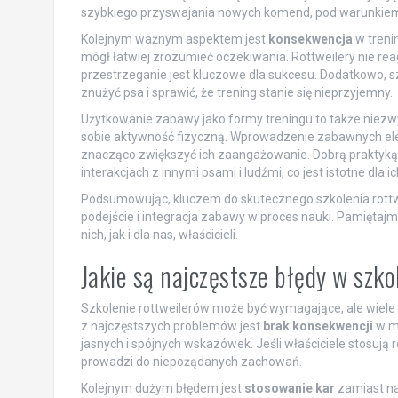
szybkiego przyswajania nowych komend, pod warunkiem 
Kolejnym ważnym aspektem jest
konsekwencja
w treni
mógł łatwiej zrozumieć oczekiwania. Rottweilery nie reag
przestrzeganie jest kluczowe dla sukcesu. Dodatkowo, sz
znużyć psa i sprawić, że trening stanie się nieprzyjemny.
Użytkowanie zabawy jako formy treningu to także niezw
sobie aktywność fizyczną. Wprowadzenie zabawnych elem
znacząco zwiększyć ich zaangażowanie. Dobrą praktyką
interakcjach z innymi psami i ludźmi, co jest istotne dla
Podsumowując, kluczem do skutecznego szkolenia rott
podejście i integracja zabawy w proces nauki. Pamiętaj
nich, jak i dla nas, właścicieli.
Jakie są najczęstsze błędy w szk
Szkolenie rottweilerów może być wymagające, ale wiele
z najczęstszych problemów jest
brak konsekwencji
w me
jasnych i spójnych wskazówek. Jeśli właściciele stosują
prowadzi do niepożądanych zachowań.
Kolejnym dużym błędem jest
stosowanie kar
zamiast na