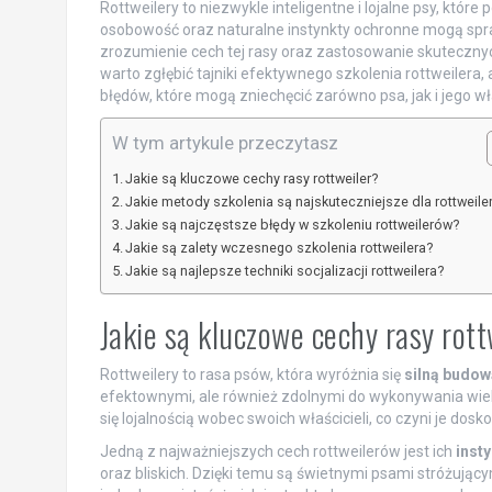
Rottweilery to niezwykle inteligentne i lojalne psy, które
osobowość oraz naturalne instynkty ochronne mogą spr
zrozumienie cech tej rasy oraz zastosowanie skuteczny
warto zgłębić tajniki efektywnego szkolenia rottweilera,
błędów, które mogą zniechęcić zarówno psa, jak i jego wła
W tym artykule przeczytasz
Jakie są kluczowe cechy rasy rottweiler?
Jakie metody szkolenia są najskuteczniejsze dla rottweil
Jakie są najczęstsze błędy w szkoleniu rottweilerów?
Jakie są zalety wczesnego szkolenia rottweilera?
Jakie są najlepsze techniki socjalizacji rottweilera?
Jakie są kluczowe cechy rasy rott
Rottweilery to rasa psów, która wyróżnia się
silną budow
efektownymi, ale również zdolnymi do wykonywania wielu
się lojalnością wobec swoich właścicieli, co czyni je do
Jedną z najważniejszych cech rottweilerów jest ich
inst
oraz bliskich. Dzięki temu są świetnymi psami stróżując