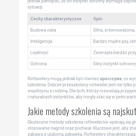
jednak pamiętać, że ich instynkt obronny wymaga odpowi
sytuacji.
Cechy charakterystyczne
Opis
Budowa ciała
Silna, zrównoważona, 
Inteligencja
Bardzo mądre psy, łat
Lojalność
Zwierzęta bardzo przy
Ochrona
Silny instynkt ochron
Rottweilery mogą jednak być również
uporczywe
, co wy
szkolenia. Dobrze przeszkolony rottweiler jest nie tylk
współżyciu z rodziną. Dla tych, którzy rozważają przyję
i naturalnych instynktów, aby mogły stać się w pełni war
Jakie metody szkolenia są najsku
Skuteczne metody szkolenia rottweilerów opierają się
stosowanie nagród oraz pochwał. Kluczowe jest, aby znal
zabawa z ulubioną zabawką. Rottweilery charakteryzują si