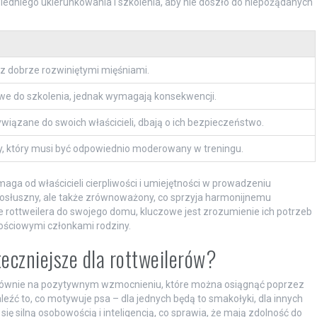
edniego ukierunkowania i szkolenia, aby nie doszło do niepożądanych
z dobrze rozwiniętymi mięśniami.
we do szkolenia, jednak wymagają konsekwencji.
wiązane do swoich właścicieli, dbają o ich bezpieczeństwo.
ny, który musi być odpowiednio moderowany w treningu.
maga od właścicieli cierpliwości i umiejętności w prowadzeniu
o posłuszny, ale także zrównoważony, co sprzyja harmonijnemu
cie rottweilera do swojego domu, kluczowe jest zrozumienie ich potrzeb
tościowymi członkami rodziny.
teczniejsze dla rottweilerów?
 głównie na pozytywnym wzmocnieniu, które można osiągnąć poprzez
eźć to, co motywuje psa – dla jednych będą to smakołyki, dla innych
ę silną osobowością i inteligencją, co sprawia, że mają zdolność do