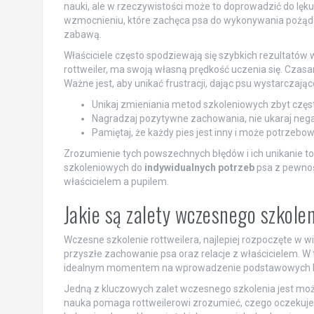
nauki, ale w rzeczywistości może to doprowadzić do lęku
wzmocnieniu, które zachęca psa do wykonywania pożąd
zabawą.
Właściciele często spodziewają się szybkich rezultatów 
rottweiler, ma swoją własną prędkość uczenia się. Czasa
Ważne jest, aby unikać frustracji, dając psu wystarczaj
Unikaj zmieniania metod szkoleniowych zbyt częs
Nagradzaj pozytywne zachowania, nie ukaraj neg
Pamiętaj, że każdy pies jest inny i może potrzebo
Zrozumienie tych powszechnych błędów i ich unikanie to
szkoleniowych do
indywidualnych potrzeb
psa z pewnoś
właścicielem a pupilem.
Jakie są zalety wczesnego szkolen
Wczesne szkolenie rottweilera, najlepiej rozpoczęte w wi
przyszłe zachowanie psa oraz relacje z właścicielem. W 
idealnym momentem na wprowadzenie podstawowych k
Jedną z kluczowych zalet wczesnego szkolenia jest mo
nauka pomaga rottweilerowi zrozumieć, czego oczekuje 