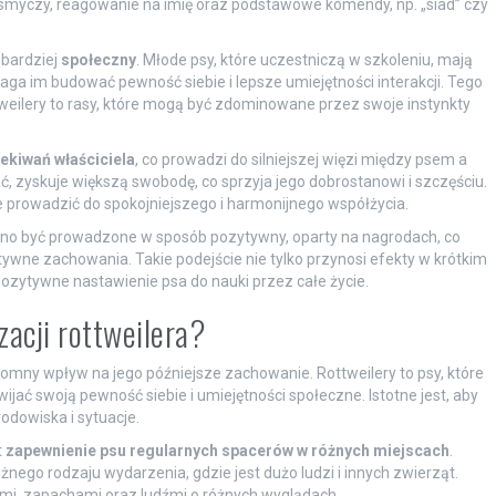
 smyczy, reagowanie na imię oraz podstawowe komendy, np. „siad” czy
 bardziej
społeczny
. Młode psy, które uczestniczą w szkoleniu, mają
aga im budować pewność siebie i lepsze umiejętności interakcji. Tego
tweilery to rasy, które mogą być zdominowane przez swoje instynkty
ekiwań właściciela
, co prowadzi do silniejszej więzi między psem a
ć, zyskuje większą swobodę, co sprzyja jego dobrostanowi i szczęściu.
e prowadzić do spokojniejszego i harmonijnego współżycia.
nno być prowadzone w sposób pozytywny, oparty na nagrodach, co
ne zachowania. Takie podejście nie tylko przynosi efekty w krótkim
pozytywne nastawienie psa do nauki przez całe życie.
izacji rottweilera?
gromny wpływ na jego późniejsze zachowanie. Rottweilery to psy, które
jać swoją pewność siebie i umiejętności społeczne. Istotne jest, aby
dowiska i sytuacje.
t
zapewnienie psu regularnych spacerów w różnych miejscach
.
żnego rodzaju wydarzenia, gdzie jest dużo ludzi i innych zwierząt.
ami, zapachami oraz ludźmi o różnych wyglądach.