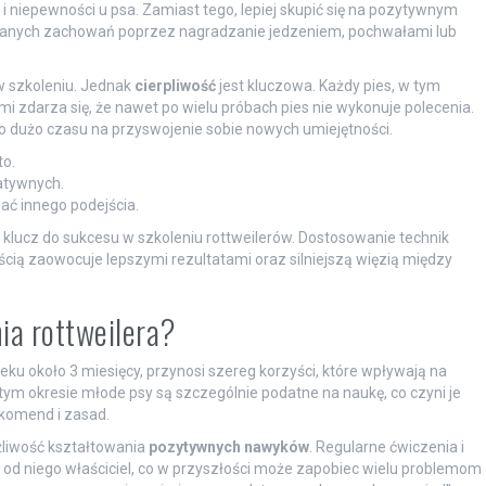
 i niepewności u psa. Zamiast tego, lepiej skupić się na pozytywnym
anych zachowań poprzez nagradzanie jedzeniem, pochwałami lub
w szkoleniu. Jednak
cierpliwość
jest kluczowa. Każdy pies, w tym
mi zdarza się, że nawet po wielu próbach pies nie wykonuje polecenia.
ąco dużo czasu na przyswojenie sobie nowych umiejętności.
to.
atywnych.
wać innego podejścia.
 klucz do sukcesu w szkoleniu rottweilerów. Dostosowanie technik
cią zaowocuje lepszymi rezultatami oraz silniejszą więzią między
ia rottweilera?
eku około 3 miesięcy, przynosi szereg korzyści, które wpływają na
tym okresie młode psy są szczególnie podatne na naukę, co czyni je
omend i zasad.
żliwość kształtowania
pozytywnych nawyków
. Regularne ćwiczenia i
od niego właściciel, co w przyszłości może zapobiec wielu problemom