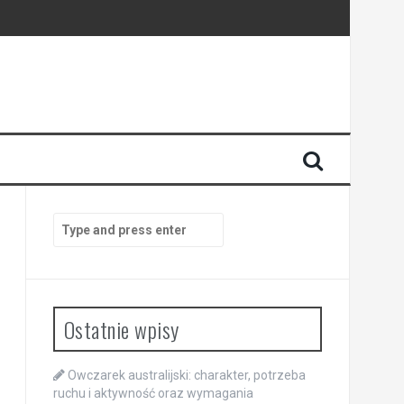
Search
for:
Ostatnie wpisy
Owczarek australijski: charakter, potrzeba
ruchu i aktywność oraz wymagania