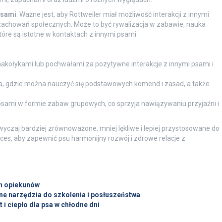
psami
. Ważne jest, aby Rottweiler miał możliwość interakcji z innymi
zachowań społecznych. Może to być rywalizacja w zabawie, nauka
które są istotne w kontaktach z innymi psami.
kołykami lub pochwałami za pozytywne interakcje z innymi psami i
cia, gdzie można nauczyć się podstawowych komend i zasad, a także
psami w formie zabaw grupowych, co sprzyja nawiązywaniu przyjaźni i
wyczaj bardziej zrównoważone, mniej lękliwe i lepiej przystosowane do
ces, aby zapewnić psu harmonijny rozwój i zdrowe relacje z
ch opiekunów
ne narzędzia do szkolenia i posłuszeństwa
i ciepło dla psa w chłodne dni