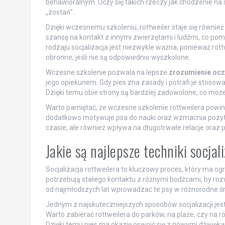
behawioralnym. Uczy się takich rzeczy jak chodzenie na
„zostań”.
Dzięki wczesnemu szkoleniu, rottweiler staje się również
szansę na kontakt z innymi zwierzętami i ludźmi, co pom
rodzaju socjalizacja jest niezwykle ważna, ponieważ rot
obronne, jeśli nie są odpowiednio wyszkolone.
Wczesne szkolenie pozwala na lepsze
zrozumienie ocz
jego opiekunem. Gdy pies zna zasady i potrafi je stosowa
Dzięki temu obie strony są bardziej zadowolone, co moż
Warto pamiętać, że wczesne szkolenie rottweilera powi
dodatkowo motywuje psa do nauki oraz wzmacnia pozytyw
czasie, ale również wpływa na długotrwałe relacje oraz 
Jakie są najlepsze techniki socjal
Socjalizacja rottweilera to kluczowy proces, który ma o
potrzebują stałego kontaktu z różnymi bodźcami, by rozwi
od najmłodszych lat wprowadzać te psy w różnorodne śro
Jednym z najskuteczniejszych sposobów socjalizacji jes
Warto zabierać rottweilera do parków, na plaże, czy na ró
Dzięki temu pies ma okazję oswoić się z nowymi dźwięk