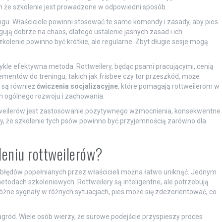
że szkolenie jest prowadzone w odpowiedni sposób.
ngu. Właściciele powinni stosować te same komendy i zasady, aby pies
ują dobrze na chaos, dlatego ustalenie jasnych zasad i ich
kolenie powinno być krótkie, ale regularne. Zbyt długie sesje mogą
ykle efektywna metoda. Rottweilery, będąc psami pracującymi, cenią
entów do treningu, takich jak frisbee czy tor przeszkód, może
 są również
ćwiczenia socjalizacyjne
, które pomagają rottweilerom w
 ich ogólnego rozwoju i zachowania.
weilerów jest zastosowanie pozytywnego wzmocnienia, konsekwentne
my, że szkolenie tych psów powinno być przyjemnością zarówno dla
oleniu rottweilerów?
 błędów popełnianych przez właścicieli można łatwo uniknąć. Jednym
todach szkoleniowych. Rottweilery są inteligentne, ale potrzebują
 różne sygnały w różnych sytuacjach, pies może się zdezorientować, co
gród. Wiele osób wierzy, że surowe podejście przyspieszy proces