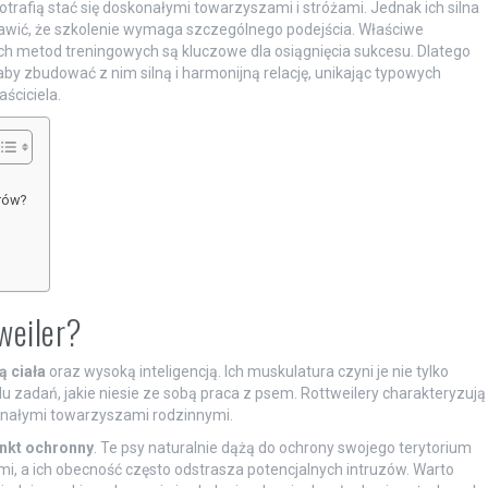
 potrafią stać się doskonałymi towarzyszami i stróżami. Jednak ich silna
awić, że szkolenie wymaga szczególnego podejścia. Właściwe
ch metod treningowych są kluczowe dla osiągnięcia sukcesu. Dlatego
 aby zbudować z nim silną i harmonijną relację, unikając typowych
ściciela.
erów?
weiler?
ą ciała
oraz wysoką inteligencją. Ich muskulatura czyni je nie tylko
 zadań, jakie niesie ze sobą praca z psem. Rottweilery charakteryzują
skonałymi towarzyszami rodzinnymi.
ynkt ochronny
. Te psy naturalnie dążą do ochrony swojego terytorium
ymi, a ich obecność często odstrasza potencjalnych intruzów. Warto