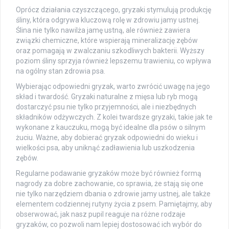
Oprócz działania czyszczącego, gryzaki stymulują produkcję
śliny, która odgrywa kluczową rolę w zdrowiu jamy ustnej.
Ślina nie tylko nawilża jamę ustną, ale również zawiera
związki chemiczne, które wspierają mineralizację zębów
oraz pomagają w zwalczaniu szkodliwych bakterii. Wyższy
poziom śliny sprzyja również lepszemu trawieniu, co wpływa
na ogólny stan zdrowia psa.
Wybierając odpowiedni gryzak, warto zwrócić uwagę na jego
skład i twardość. Gryzaki naturalne z mięsa lub ryb mogą
dostarczyć psu nie tylko przyjemności, ale i niezbędnych
składników odżywczych. Z kolei twardsze gryzaki, takie jak te
wykonane z kauczuku, mogą być idealne dla psów o silnym
żuciu. Ważne, aby dobierać gryzak odpowiedni do wieku i
wielkości psa, aby uniknąć zadławienia lub uszkodzenia
zębów.
Regularne podawanie gryzaków może być również formą
nagrody za dobre zachowanie, co sprawia, że stają się one
nie tylko narzędziem dbania o zdrowie jamy ustnej, ale także
elementem codziennej rutyny życia z psem. Pamiętajmy, aby
obserwować, jak nasz pupil reaguje na różne rodzaje
gryzaków, co pozwoli nam lepiej dostosować ich wybór do