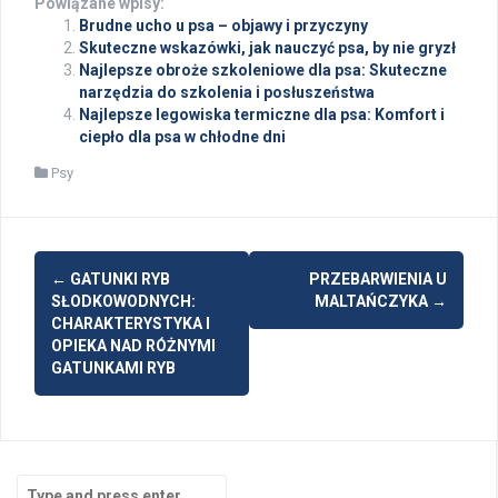
Powiązane wpisy:
Brudne ucho u psa – objawy i przyczyny
Skuteczne wskazówki, jak nauczyć psa, by nie gryzł
Najlepsze obroże szkoleniowe dla psa: Skuteczne
narzędzia do szkolenia i posłuszeństwa
Najlepsze legowiska termiczne dla psa: Komfort i
ciepło dla psa w chłodne dni
Psy
Post
←
GATUNKI RYB
PRZEBARWIENIA U
navigation
SŁODKOWODNYCH:
MALTAŃCZYKA
→
CHARAKTERYSTYKA I
OPIEKA NAD RÓŻNYMI
GATUNKAMI RYB
Search