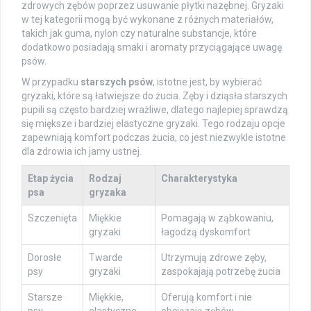
zdrowych zębów poprzez usuwanie płytki nazębnej. Gryzaki
w tej kategorii mogą być wykonane z różnych materiałów,
takich jak guma, nylon czy naturalne substancje, które
dodatkowo posiadają smaki i aromaty przyciągające uwagę
psów.
W przypadku
starszych psów
, istotne jest, by wybierać
gryzaki, które są łatwiejsze do żucia. Zęby i dziąsła starszych
pupili są często bardziej wrażliwe, dlatego najlepiej sprawdzą
się miększe i bardziej elastyczne gryzaki. Tego rodzaju opcje
zapewniają komfort podczas żucia, co jest niezwykle istotne
dla zdrowia ich jamy ustnej.
Etap życia
Rodzaj
Charakterystyka
psa
gryzaka
Szczenięta
Miękkie
Pomagają w ząbkowaniu,
gryzaki
łagodzą dyskomfort
Dorosłe
Twarde
Utrzymują zdrowe zęby,
psy
gryzaki
zaspokajają potrzebę żucia
Starsze
Miękkie,
Oferują komfort i nie