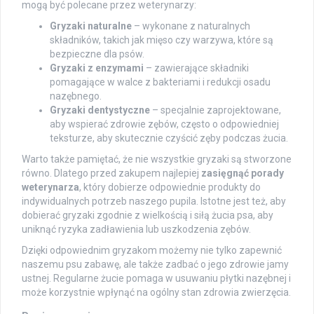
mogą być polecane przez weterynarzy:
Gryzaki naturalne
– wykonane z naturalnych
składników, takich jak mięso czy warzywa, które są
bezpieczne dla psów.
Gryzaki z enzymami
– zawierające składniki
pomagające w walce z bakteriami i redukcji osadu
nazębnego.
Gryzaki dentystyczne
– specjalnie zaprojektowane,
aby wspierać zdrowie zębów, często o odpowiedniej
teksturze, aby skutecznie czyścić zęby podczas żucia.
Warto także pamiętać, że nie wszystkie gryzaki są stworzone
równo. Dlatego przed zakupem najlepiej
zasięgnąć porady
weterynarza
, który dobierze odpowiednie produkty do
indywidualnych potrzeb naszego pupila. Istotne jest też, aby
dobierać gryzaki zgodnie z wielkością i siłą żucia psa, aby
uniknąć ryzyka zadławienia lub uszkodzenia zębów.
Dzięki odpowiednim gryzakom możemy nie tylko zapewnić
naszemu psu zabawę, ale także zadbać o jego zdrowie jamy
ustnej. Regularne żucie pomaga w usuwaniu płytki nazębnej i
może korzystnie wpłynąć na ogólny stan zdrowia zwierzęcia.