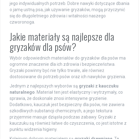
jego indywidualnych potrzeb. Dobre nawyki dotyczące dbania
o jamę ustną psa, jak używanie gryzaków, mogą przyczynić
się do długoletniego zdrowia i witalności naszego
czworonoga.
Jakie materiały są najlepsze dla
gryzaków dla psów?
Wybór odpowiednich materiałów do gryzaków dla psów ma
ogromne znaczenie dla ich zdrowia i bezpieczeństwa.
Gryzaki powinny być nie tylko trwałe, ale również
dostosowane do potrzeb psów oraz ich nawyków gryzienia.
Jednym z najlepszych wyborów są
gryzaki z kauczuku
naturalnego
. Materiał ten jest elastyczny i wytrzymały, co
sprawia, że doskonale znosi intensywne gryzienie.
Dodatkowo, kauczuk jest bezpieczny dla psów, nie zawiera
szkodliwych substancji chemicznych, a jego tekstura
przyjemnie masuje dziąsła podczas zabawy. Gryzaki z
kauczuku są również łatwe do czyszczenia, co jest istotne z
punktu widzenia higieny.
Kolejnym dobrym materiałem są
gryzaki drewniane
. Te