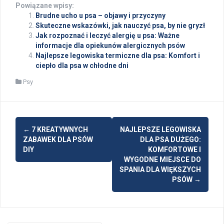
Powiązane wpisy:
Brudne ucho u psa – objawy i przyczyny
Skuteczne wskazówki, jak nauczyć psa, by nie gryzł
Jak rozpoznać i leczyć alergię u psa: Ważne
informacje dla opiekunów alergicznych psów
Najlepsze legowiska termiczne dla psa: Komfort i
ciepło dla psa w chłodne dni
Psy
Post
←
7 KREATYWNYCH
NAJLEPSZE LEGOWISKA
navigation
ZABAWEK DLA PSÓW
DLA PSA DUŻEGO:
DIY
KOMFORTOWE I
WYGODNE MIEJSCE DO
SPANIA DLA WIĘKSZYCH
PSÓW
→