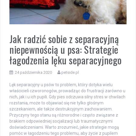
Jak radzić sobie z separacyjną
niepewnością u psa: Strategie
łagodzenia lęku separacyjnego
24 października 2020
petside.pl
Lęk separacyjny u psów to problem, który dotyka wielu
właścicieli czworonogów, prowadząc do frustracji zarówno u
nich, jak i u ich pupili. Gdy pies odczuwa silny stres w chwilach
rozstania, może to objawiać się nie tylko głośnym
szczekaniem, ale także destrukcyjnym zachowaniem.
Przyczyny tego stanu są różnorodne i często związane z
brakiem odpowiedniej socjalizacji lub traumatycznymi
doświadczeniami. Warto zrozumieć, jakie strategie mogą
pomóc w łagodzeniu tego problemu, aby życie z pupilem