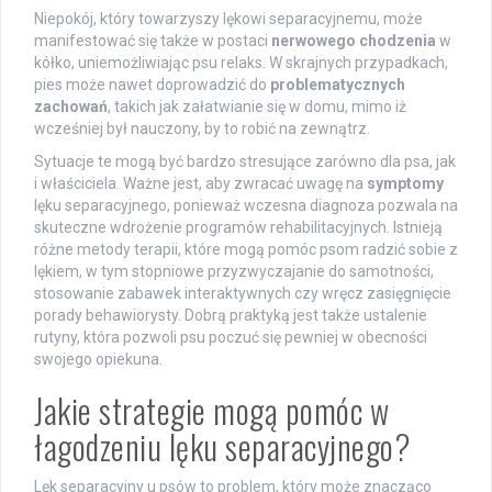
Niepokój, który towarzyszy lękowi separacyjnemu, może
manifestować się także w postaci
nerwowego chodzenia
w
kółko, uniemożliwiając psu relaks. W skrajnych przypadkach,
pies może nawet doprowadzić do
problematycznych
zachowań
, takich jak załatwianie się w domu, mimo iż
wcześniej był nauczony, by to robić na zewnątrz.
Sytuacje te mogą być bardzo stresujące zarówno dla psa, jak
i właściciela. Ważne jest, aby zwracać uwagę na
symptomy
lęku separacyjnego, ponieważ wczesna diagnoza pozwala na
skuteczne wdrożenie programów rehabilitacyjnych. Istnieją
różne metody terapii, które mogą pomóc psom radzić sobie z
lękiem, w tym stopniowe przyzwyczajanie do samotności,
stosowanie zabawek interaktywnych czy wręcz zasięgnięcie
porady behawiorysty. Dobrą praktyką jest także ustalenie
rutyny, która pozwoli psu poczuć się pewniej w obecności
swojego opiekuna.
Jakie strategie mogą pomóc w
łagodzeniu lęku separacyjnego?
Lęk separacyjny u psów to problem, który może znacząco