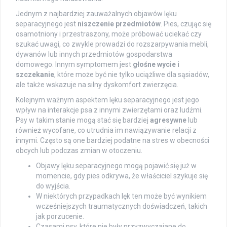
Jednym z najbardziej zauważalnych objawów lęku
separacyjnego jest
niszczenie przedmiotów
. Pies, czując się
osamotniony i przestraszony, może próbować uciekać czy
szukać uwagi, co zwykle prowadzi do rozszarpywania mebli,
dywanów lub innych przedmiotów gospodarstwa
domowego. Innym symptomem jest
głośne wycie i
szczekanie
, które może być nie tylko uciążliwe dla sąsiadów,
ale także wskazuje na silny dyskomfort zwierzęcia.
Kolejnym ważnym aspektem lęku separacyjnego jest jego
wpływ na interakcje psa z innymi zwierzętami oraz ludźmi.
Psy w takim stanie mogą stać się bardziej
agresywne
lub
również wycofane, co utrudnia im nawiązywanie relacji z
innymi. Często są one bardziej podatne na stres w obecności
obcych lub podczas zmian w otoczeniu.
Objawy lęku separacyjnego mogą pojawić się już w
momencie, gdy pies odkrywa, że właściciel szykuje się
do wyjścia.
W niektórych przypadkach lęk ten może być wynikiem
wcześniejszych traumatycznych doświadczeń, takich
jak porzucenie.
Czasami psy, które nie były przyzwyczajane do