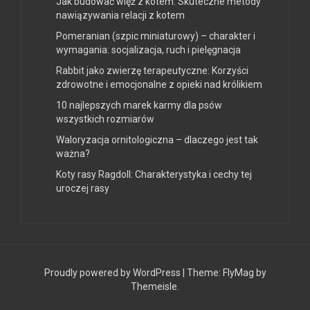
Jak budować więź z kotem: Skuteczne metody
nawiązywania relacji z kotem
Pomeranian (szpic miniaturowy) – charakter i
wymagania: socjalizacja, ruch i pielęgnacja
Rabbit jako zwierzę terapeutyczne: Korzyści
zdrowotne i emocjonalne z opieki nad królikiem
10 najlepszych marek karmy dla psów
wszystkich rozmiarów
Waloryzacja ornitologiczna – dlaczego jest tak
ważna?
Koty rasy Ragdoll: Charakterystyka i cechy tej
uroczej rasy
Proudly powered by WordPress
|
Theme:
FlyMag
by
Themeisle.