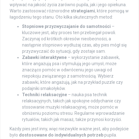
wpływać na jakość życia zarówno pupila, jak i jego opiekuna.
Warto zastosować różnorodne
strategiami
, które pomogą w
łagodzeniu tego stanu. Oto kilka skutecznych metod:
Stopniowe przyzwyczajanie do samotności
–
kluczowe jest, aby proces ten przebiegał powoli.
Zaczynaj od krótkich okresów nieobecności, a
następnie stopniowo wydłużaj czas, aby pies mógł się
przyzwyczaić do sytuacji, gdy zostaje sam.
Zabawki interaktywne
– wykorzystanie zabawek,
które angażują psa i stymulują jego umysł, może
znacząco pomóc w odwróceniu jego uwagi od
niepokoju związanego z samotnością. Wybierz
zabawki, które angażują, jak na przykład puzzle czy
podajniki smakołyków.
Techniki relaksacyjne
– nauka psa technik
relaksacyjnych, takich jak spokojne oddychanie czy
stosowanie muzyki relaksacyjnej, może pomóc w
obniżeniu poziomu stresu. Regularne wprowadzanie
rytuałów, takich jak masaż, także przynosi korzyści.
Każdy pies jest inny, więc niezwykle ważne jest, aby podejście
było
dostosowane do indywidualnych potrzeb
pupila.