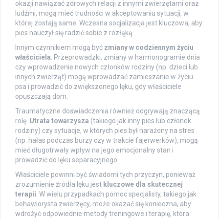
okazji nawiązać zdrowych relacji z innymi zwierzętami oraz
ludźmi, mogą mieć trudności w akceptowaniu sytuacji, w
której zostają same. Wczesna socjalizacja jest kluczowa, aby
pies nauczył się radzić sobie z rozłąką.
Innym czynnikiem mogą być
zmiany w codziennym życiu
właściciela
. Przeprowadzki, zmiany w harmonogramie dnia
czy wprowadzenie nowych członków rodziny (np. dzieci lub
innych zwierząt) mogą wprowadzać zamieszanie w życiu
psa i prowadzić do zwiększonego lęku, gdy właściciele
opuszczają dom.
Traumatyczne doświadczenia również odgrywają znaczącą
rolę.
Utrata towarzysza
(takiego jak inny pies lub członek
rodziny) czy sytuacje, w których pies był narażony na stres
(np. hałas podczas burzy czy w trakcie fajerwerków), mogą
mieć długotrwały wpływ na jego emocjonalny stan i
prowadzić do lęku separacyjnego.
Właściciele powinni być świadomi tych przyczyn, ponieważ
zrozumienie źródła lęku jest
kluczowe dla skutecznej
terapii
. W wielu przypadkach pomoc specjalisty, takiego jak
behawiorysta zwierzęcy, może okazać się konieczna, aby
wdrożyć odpowiednie metody treningowe i terapię, która