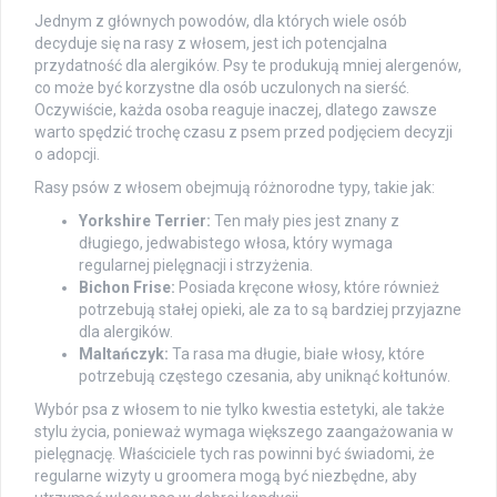
Jednym z głównych powodów, dla których wiele osób
decyduje się na rasy z włosem, jest ich potencjalna
przydatność dla alergików. Psy te produkują mniej alergenów,
co może być korzystne dla osób uczulonych na sierść.
Oczywiście, każda osoba reaguje inaczej, dlatego zawsze
warto spędzić trochę czasu z psem przed podjęciem decyzji
o adopcji.
Rasy psów z włosem obejmują różnorodne typy, takie jak:
Yorkshire Terrier:
Ten mały pies jest znany z
długiego, jedwabistego włosa, który wymaga
regularnej pielęgnacji i strzyżenia.
Bichon Frise:
Posiada kręcone włosy, które również
potrzebują stałej opieki, ale za to są bardziej przyjazne
dla alergików.
Maltańczyk:
Ta rasa ma długie, białe włosy, które
potrzebują częstego czesania, aby uniknąć kołtunów.
Wybór psa z włosem to nie tylko kwestia estetyki, ale także
stylu życia, ponieważ wymaga większego zaangażowania w
pielęgnację. Właściciele tych ras powinni być świadomi, że
regularne wizyty u groomera mogą być niezbędne, aby