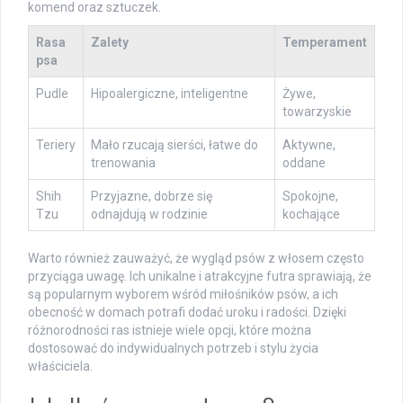
komend oraz sztuczek.
Rasa
Zalety
Temperament
psa
Pudle
Hipoalergiczne, inteligentne
Żywe,
towarzyskie
Teriery
Mało rzucają sierści, łatwe do
Aktywne,
trenowania
oddane
Shih
Przyjazne, dobrze się
Spokojne,
Tzu
odnajdują w rodzinie
kochające
Warto również zauważyć, że wygląd psów z włosem często
przyciąga uwagę. Ich unikalne i atrakcyjne futra sprawiają, że
są popularnym wyborem wśród miłośników psów, a ich
obecność w domach potrafi dodać uroku i radości. Dzięki
różnorodności ras istnieje wiele opcji, które można
dostosować do indywidualnych potrzeb i stylu życia
właściciela.