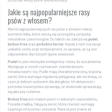
utrzymać włosy psa w dobrej kondycji.
Jakie są najpopularniejsze rasy
psów z włosem?
Wśród najpopularniejszych ras psów z włosem należy
wymienić kilka, które cieszą się szczególną sympatią
miłośników czworonogów. Do takich ras zalicza się
pudel
,
bichon frise
oraz
yorkshire terrier
. Każda z nich ma swoje
unikalne cechy oraz temperament, co sprawia, że są one
odpowiednie dla różnych typów właścicieli.
Pudel
to pies niezwykle inteligentny i łatwy do wyszkolenia.
Występuje w trzech rozmiarach: standardowym,
miniaturowym i toy. Pudle mają charakterystyczną, kręconą
sierść, która wymaga regularnej pielęgnacji, ale nie linieją, co
czyni je dobrym wyborem dla alergików. Ich aktywność i
potrzeba towarzystwa sprawiają, że doskonale sprawdzają
się jako psy rodzinne.
Bichon frise
jest małym psem o radosnym usposobieniu.
Posiada miękką, falującą sierść, która również wymaga
częstego strzyżenia i czesania. Rasa ta jest znana ze