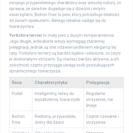
swojego przyjacielskiego charakteru oraz wesołej natury, co
sprawia, że świetnie dogaduje się z dziećmi i innymi
zwierzętami. Bichon frise to pies, który potrzebuje bliskości
ze swoim opiekunem, dlatego idealnie nadaje się do
towarzystwa.
Yorkshire terrier
to mały pies o dużym temperamencie.
Jego długie, jedwabiste włosy wymagają starannej
pielęgnacji, jednak są one odzwierciedleniem elegancji tej
rasy. Yorkshire terriery są bardzo lojalne i odważne, co czyni
je doskonałymi stróżami. Są również bardzo aktywne, a ich
żywotność często przyciąga uwagę osób poszukujących
dynamicznego towarzysza.
Rasa
Charakterystyka
Pielęgnacja
Pudel
Inteligentny, łatwy do
Regularne
wyszkolenia, towarzyski
strzyżenie, nie
linieje
Bichon
Radosny, przyjacielski,
Częste czesanie i
frise
dobry dla dzieci
strzyżenie