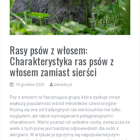
Rasy psów z włosem:
Charakterystyka ras psów z
włosem zamiast sierści
19 grudnia 2020
petside.pl
Psy z włosem to fascynująca grupa, która zyskuje coraz
większą popularność wśród miłośników czworonogów.
Różnią się one od tradycyjnych ras sierściuchów nie tylko
wyglądem, ale także wymaganiami pielęgnacyjnymi i
charakterem. Warto poznać ich unikalne cechy, zwłaszcza że
wiele z tych psów jest bardziej odpowiednich dla osób z
alergiami. W artykule przyjrzymy się najpopularniejszym