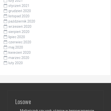
luty 2021
styczeń 2021
grudzień 2020
listopad 2020
październik 2020
wrzesień 2020
sierpień 2020
lipiec 2020
czerwiec 2020
maj 2020
kwiecień 2020
marzec 2020
luty 2020
Losowe
Maltańczyk czy york: różnice w temperamencie,