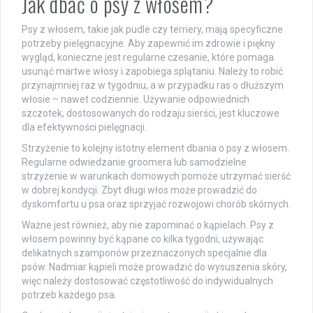
Jak dbać o psy z włosem?
Psy z włosem, takie jak pudle czy terriery, mają specyficzne
potrzeby pielęgnacyjne. Aby zapewnić im zdrowie i piękny
wygląd, konieczne jest regularne czesanie, które pomaga
usunąć martwe włosy i zapobiega splątaniu. Należy to robić
przynajmniej raz w tygodniu, a w przypadku ras o dłuższym
włosie – nawet codziennie. Używanie odpowiednich
szczotek, dostosowanych do rodzaju sierści, jest kluczowe
dla efektywności pielęgnacji.
Strzyżenie to kolejny istotny element dbania o psy z włosem.
Regularne odwiedzanie groomera lub samodzielne
strzyżenie w warunkach domowych pomoże utrzymać sierść
w dobrej kondycji. Zbyt długi włos może prowadzić do
dyskomfortu u psa oraz sprzyjać rozwojowi chorób skórnych.
Ważne jest również, aby nie zapominać o kąpielach. Psy z
włosem powinny być kąpane co kilka tygodni, używając
delikatnych szamponów przeznaczonych specjalnie dla
psów. Nadmiar kąpieli może prowadzić do wysuszenia skóry,
więc należy dostosować częstotliwość do indywidualnych
potrzeb każdego psa.