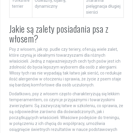
Yorkshire
Odważny, lojalny,
Staranna
terrier
dynamiczny
pielęgnacja długiej
sierści
Jakie są zalety posiadania psa z
włosem?
Psy z włosem, jak np. pudle czy teriery, oferują wiele zalet,
które czynią je idealnymi towarzyszami dla różnych
właścicieli. Jedną z najważniejszych cech tych psów jest ich
zdolność do bycia lepszym wyborem dla osób z alergiami.
Włosy tych ras nie wypadają tak łatwo jak sierść, co redukuje
ilość alergenów w otoczeniu i sprawia, że życie z psem staje
się bardziej komfortowe dla osób uczulonych.
Dodatkowo, psy z włosem często charakteryzują się lekkim
temperamentem, co czyni je przyjaznymi i towarzyskimi
zwierzętami. Są zazwyczaj łatwe w szkoleniu, co sprawia, że
są odpowiednie zarówno dla doświadczonych, jak i
początkujących właścicieli. Właściwe podejście do treningu,
w połączeniu z ich chęcią do współpracy, umożliwia
osiągnięcie świetnych rezultatów w nauce podstawowych