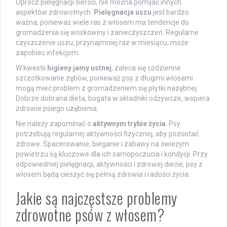
Oprócz pielęgnacji sierści, nie można pomijać innych
aspektów zdrowotnych.
Pielęgnacja uszu
jest bardzo
ważna, ponieważ wiele ras z włosem ma tendencje do
gromadzenia się woskowiny i zanieczyszczeń. Regularne
czyszczenie uszu, przynajmniej raz w miesiącu, może
zapobiec infekcjom.
W kwestii
higieny jamy ustnej
, zaleca się codzienne
szczotkowanie zębów, ponieważ psy z długimi włosami
mogą mieć problem z gromadzeniem się płytki nazębnej.
Dobrze dobrana dieta, bogata w składniki odżywcze, wspiera
zdrowie psiego uzębienia.
Nie należy zapominać o
aktywnym trybie życia
. Psy
potrzebują regularnej aktywności fizycznej, aby pozostać
zdrowe. Spacerowanie, bieganie i zabawy na świeżym
powietrzu są kluczowe dla ich samopoczucia i kondycji. Przy
odpowiedniej pielęgnacji, aktywności i zdrowej diecie, psy z
włosem będą cieszyć się pełnią zdrowia i radości życia.
Jakie są najczęstsze problemy
zdrowotne psów z włosem?