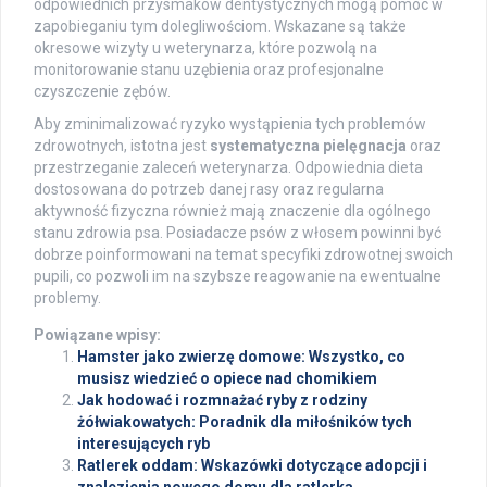
odpowiednich przysmaków dentystycznych mogą pomóc w
zapobieganiu tym dolegliwościom. Wskazane są także
okresowe wizyty u weterynarza, które pozwolą na
monitorowanie stanu uzębienia oraz profesjonalne
czyszczenie zębów.
Aby zminimalizować ryzyko wystąpienia tych problemów
zdrowotnych, istotna jest
systematyczna pielęgnacja
oraz
przestrzeganie zaleceń weterynarza. Odpowiednia dieta
dostosowana do potrzeb danej rasy oraz regularna
aktywność fizyczna również mają znaczenie dla ogólnego
stanu zdrowia psa. Posiadacze psów z włosem powinni być
dobrze poinformowani na temat specyfiki zdrowotnej swoich
pupili, co pozwoli im na szybsze reagowanie na ewentualne
problemy.
Powiązane wpisy:
Hamster jako zwierzę domowe: Wszystko, co
musisz wiedzieć o opiece nad chomikiem
Jak hodować i rozmnażać ryby z rodziny
żółwiakowatych: Poradnik dla miłośników tych
interesujących ryb
Ratlerek oddam: Wskazówki dotyczące adopcji i
znalezienia nowego domu dla ratlerka