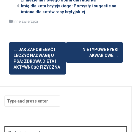
Imię dla kota brytyjskiego: Pomysły i sugestie na
imiona dla kotów rasy brytyjskiej
Inne zwierzęta
Post
←
JAK ZAPOBIEGAĆ I
NIETYPOWE RYBKI
navigation
LECZYĆ NADWAGĘ U
AKWARIOWE
→
PSA: ZDROWA DIETA I
AKTYWNOŚĆ FIZYCZNA
Search
for: