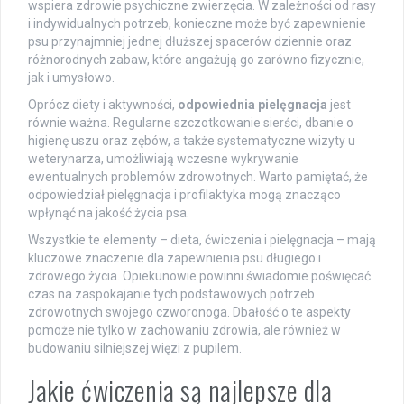
wspiera zdrowie psychiczne zwierzęcia. W zależności od rasy
i indywidualnych potrzeb, konieczne może być zapewnienie
psu przynajmniej jednej dłuższej spacerów dziennie oraz
różnorodnych zabaw, które angażują go zarówno fizycznie,
jak i umysłowo.
Oprócz diety i aktywności,
odpowiednia pielęgnacja
jest
równie ważna. Regularne szczotkowanie sierści, dbanie o
higienę uszu oraz zębów, a także systematyczne wizyty u
weterynarza, umożliwiają wczesne wykrywanie
ewentualnych problemów zdrowotnych. Warto pamiętać, że
odpowiedział pielęgnacja i profilaktyka mogą znacząco
wpłynąć na jakość życia psa.
Wszystkie te elementy – dieta, ćwiczenia i pielęgnacja – mają
kluczowe znaczenie dla zapewnienia psu długiego i
zdrowego życia. Opiekunowie powinni świadomie poświęcać
czas na zaspokajanie tych podstawowych potrzeb
zdrowotnych swojego czworonoga. Dbałość o te aspekty
pomoże nie tylko w zachowaniu zdrowia, ale również w
budowaniu silniejszej więzi z pupilem.
Jakie ćwiczenia są najlepsze dla