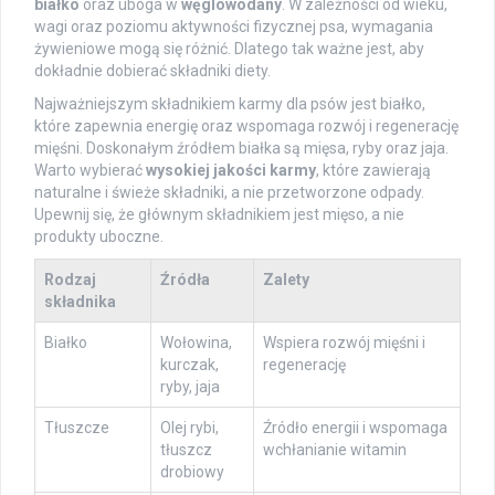
białko
oraz uboga w
węglowodany
. W zależności od wieku,
wagi oraz poziomu aktywności fizycznej psa, wymagania
żywieniowe mogą się różnić. Dlatego tak ważne jest, aby
dokładnie dobierać składniki diety.
Najważniejszym składnikiem karmy dla psów jest białko,
które zapewnia energię oraz wspomaga rozwój i regenerację
mięśni. Doskonałym źródłem białka są mięsa, ryby oraz jaja.
Warto wybierać
wysokiej jakości karmy
, które zawierają
naturalne i świeże składniki, a nie przetworzone odpady.
Upewnij się, że głównym składnikiem jest mięso, a nie
produkty uboczne.
Rodzaj
Źródła
Zalety
składnika
Białko
Wołowina,
Wspiera rozwój mięśni i
kurczak,
regenerację
ryby, jaja
Tłuszcze
Olej rybi,
Źródło energii i wspomaga
tłuszcz
wchłanianie witamin
drobiowy