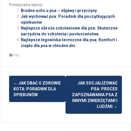
Powiązane wpisy:
Brudne ucho u psa – objawy i przyczyny
Jak wychować psa: Poradnik dla początkujących
opiekunów
Najlepsze obroże szkoleniowe dla psa: Skuteczne
narzędzia do szkolenia i posłuszeństwa
Najlepsze legowiska termiczne dla psa: Komfort i
ciepło dla psa w chłodne dni
Psy
Post
←
JAK DBAĆ O ZDROWIE
JAK SOCJALIZOWAĆ
navigation
KOTA: PORADNIK DLA
PSA: PROCES
OPIEKUNÓW
ZAPOZNAWANIA PSA Z
INNYMI ZWIERZĘTAMI I
LUDŹMI
→