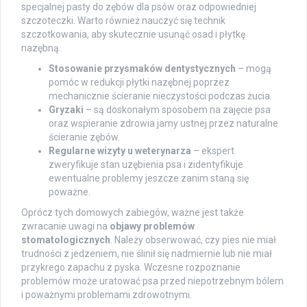
specjalnej pasty do zębów dla psów oraz odpowiedniej
szczoteczki. Warto również nauczyć się technik
szczotkowania, aby skutecznie usunąć osad i płytkę
nazębną.
Stosowanie przysmaków dentystycznych
– mogą
pomóc w redukcji płytki nazębnej poprzez
mechanicznie ścieranie nieczystości podczas żucia.
Gryzaki
– są doskonałym sposobem na zajęcie psa
oraz wspieranie zdrowia jamy ustnej przez naturalne
ścieranie zębów.
Regularne wizyty u weterynarza
– ekspert
zweryfikuje stan uzębienia psa i zidentyfikuje
ewentualne problemy jeszcze zanim staną się
poważne.
Oprócz tych domowych zabiegów, ważne jest także
zwracanie uwagi na
objawy problemów
stomatologicznych
. Należy obserwować, czy pies nie miał
trudności z jedzeniem, nie ślinił się nadmiernie lub nie miał
przykrego zapachu z pyska. Wczesne rozpoznanie
problemów może uratować psa przed niepotrzebnym bólem
i poważnymi problemami zdrowotnymi.