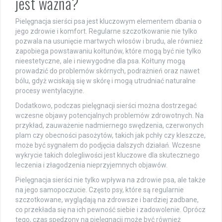
jest ważna?
Pielęgnacja sierści psa jest kluczowym elementem dbania o
jego zdrowie i komfort. Regularne szczotkowanie nie tylko
pozwala na usunięcie martwych włosów i brudu, ale również
zapobiega powstawaniu kołtunów, które mogą być nie tylko
nieestetyczne, ale i niewygodne dla psa. Kołtuny mogą
prowadzić do problemów skórnych, podrażnień oraz nawet
bólu, gdyż wciskają się w skórę i mogą utrudniać naturalne
procesy wentylacyjne.
Dodatkowo, podczas pielęgnacji sierści można dostrzegać
wczesne objawy potencjalnych problemów zdrowotnych. Na
przykład, zauważenie nadmiernego swędzenia, czerwonych
plam czy obecności pasożytów, takich jak pchły czy kleszcze,
może być sygnałem do podjęcia dalszych działań. Wczesne
wykrycie takich dolegliwości jest kluczowe dla skutecznego
leczenia i złagodzenia nieprzyjemnych objawów.
Pielęgnacja sierści nie tylko wpływa na zdrowie psa, ale także
na jego samopoczucie. Często psy, które są regularnie
szczotkowane, wyglądają na zdrowsze i bardziej zadbane,
co przekłada się na ich pewność siebie i zadowolenie. Oprócz
tego, czas spędzony na pielęgnacji może być również