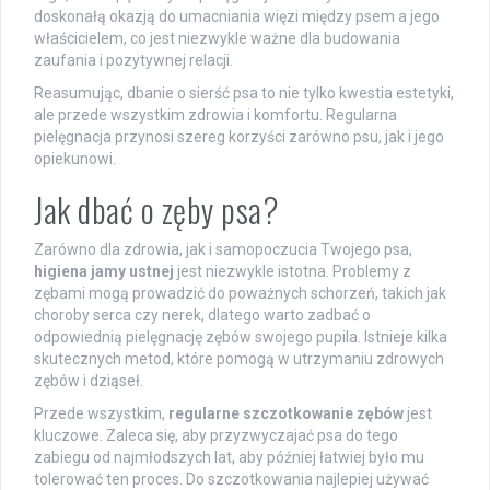
doskonałą okazją do umacniania więzi między psem a jego
właścicielem, co jest niezwykle ważne dla budowania
zaufania i pozytywnej relacji.
Reasumując, dbanie o sierść psa to nie tylko kwestia estetyki,
ale przede wszystkim zdrowia i komfortu. Regularna
pielęgnacja przynosi szereg korzyści zarówno psu, jak i jego
opiekunowi.
Jak dbać o zęby psa?
Zarówno dla zdrowia, jak i samopoczucia Twojego psa,
higiena jamy ustnej
jest niezwykle istotna. Problemy z
zębami mogą prowadzić do poważnych schorzeń, takich jak
choroby serca czy nerek, dlatego warto zadbać o
odpowiednią pielęgnację zębów swojego pupila. Istnieje kilka
skutecznych metod, które pomogą w utrzymaniu zdrowych
zębów i dziąseł.
Przede wszystkim,
regularne szczotkowanie zębów
jest
kluczowe. Zaleca się, aby przyzwyczajać psa do tego
zabiegu od najmłodszych lat, aby później łatwiej było mu
tolerować ten proces. Do szczotkowania najlepiej używać