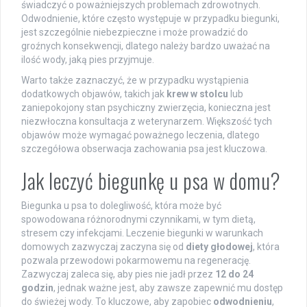
świadczyć o poważniejszych problemach zdrowotnych.
Odwodnienie, które często występuje w przypadku biegunki,
jest szczególnie niebezpieczne i może prowadzić do
groźnych konsekwencji, dlatego należy bardzo uważać na
ilość wody, jaką pies przyjmuje.
Warto także zaznaczyć, że w przypadku wystąpienia
dodatkowych objawów, takich jak
krew w stolcu
lub
zaniepokojony stan psychiczny zwierzęcia, konieczna jest
niezwłoczna konsultacja z weterynarzem. Większość tych
objawów może wymagać poważnego leczenia, dlatego
szczegółowa obserwacja zachowania psa jest kluczowa.
Jak leczyć biegunkę u psa w domu?
Biegunka u psa to dolegliwość, która może być
spowodowana różnorodnymi czynnikami, w tym dietą,
stresem czy infekcjami. Leczenie biegunki w warunkach
domowych zazwyczaj zaczyna się od
diety głodowej
, która
pozwala przewodowi pokarmowemu na regenerację.
Zazwyczaj zaleca się, aby pies nie jadł przez
12 do 24
godzin
, jednak ważne jest, aby zawsze zapewnić mu dostęp
do świeżej wody. To kluczowe, aby zapobiec
odwodnieniu
,