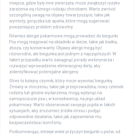
miejsca, gdzie były inne zwierzęta, może zwiększyć ryzyko
zarażenia się różnego rodzaju chorobami. Warto zwrócić
szczególną uwagę na objawy towarzyszące, takie jak
wymioty, gorączka lub apatia, które mogą sugerować
poważniejszy problem zdrowotny.
Również alergie pokarmowe mogą prowadzić do biegunki.
Psy mogą reagować na składniki w diecie, takie jak białka,
zboża, czy konserwanty. Objawy alergii mogą być
różnorodne, ale biegunka jest jednym z najczęstszych. W
takim przypadku warto zasięgnąć porady weterynarza i
rozważyć wprowadzenie eliminacyjnej diety, aby
zidentyfikować potencjalne alergeny.
Stres to kolejny czynnik, który może wywołać biegunkę.
Zmiany w otoczeniu, takie jak przeprowadzka, nowy członek
rodziny lub głośne wydarzenia, mogą wpłynąć na
samopoczucie psa i, w konsekwencji, na jego układ
pokarmowy. Warto obserwować swojego pupila w takich
sytuacjach, aby zrozumieć źródła stresu i podjąć
odpowiednie działania, takie jak zapewnienie mu
bezpieczeństwa i komfortu.
Podsumowując, istnieje wiele przyczyn biegunki u psów, od