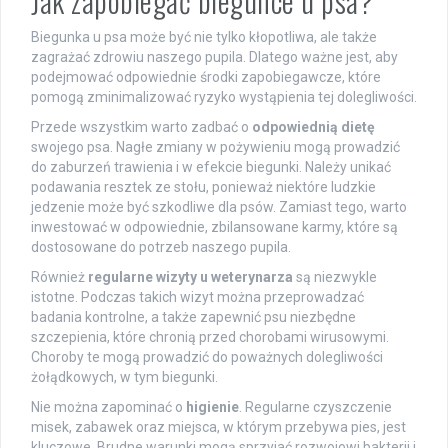
Jak zapobiegać biegunce u psa?
Biegunka u psa może być nie tylko kłopotliwa, ale także
zagrażać zdrowiu naszego pupila. Dlatego ważne jest, aby
podejmować odpowiednie środki zapobiegawcze, które
pomogą zminimalizować ryzyko wystąpienia tej dolegliwości.
Przede wszystkim warto zadbać o
odpowiednią dietę
swojego psa. Nagłe zmiany w pożywieniu mogą prowadzić
do zaburzeń trawienia i w efekcie biegunki. Należy unikać
podawania resztek ze stołu, ponieważ niektóre ludzkie
jedzenie może być szkodliwe dla psów. Zamiast tego, warto
inwestować w odpowiednie, zbilansowane karmy, które są
dostosowane do potrzeb naszego pupila.
Również
regularne wizyty u weterynarza
są niezwykle
istotne. Podczas takich wizyt można przeprowadzać
badania kontrolne, a także zapewnić psu niezbędne
szczepienia, które chronią przed chorobami wirusowymi.
Choroby te mogą prowadzić do poważnych dolegliwości
żołądkowych, w tym biegunki.
Nie można zapominać o
higienie
. Regularne czyszczenie
misek, zabawek oraz miejsca, w którym przebywa pies, jest
kluczowe. Brudne warunki mogą sprzyjać rozwojowi bakterii i