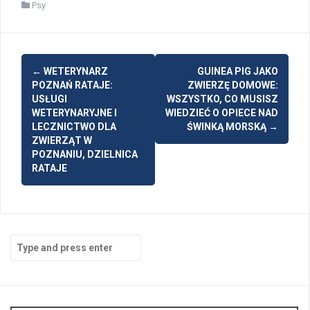
Psy
Post
←
WETERYNARZ
GUINEA PIG JAKO
navigation
POZNAŃ RATAJE:
ZWIERZĘ DOMOWE:
USŁUGI
WSZYSTKO, CO MUSISZ
WETERYNARYJNE I
WIEDZIEĆ O OPIECE NAD
LECZNICTWO DLA
ŚWINKĄ MORSKĄ
→
ZWIERZĄT W
POZNANIU, DZIELNICA
RATAJE
Search
for: