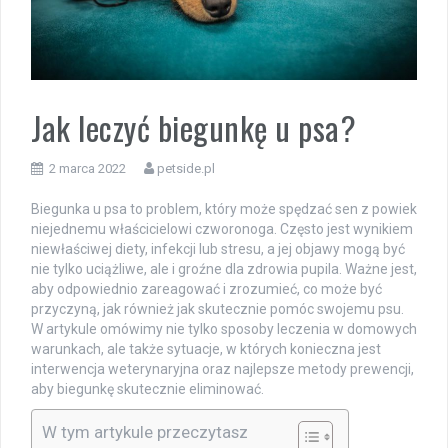
Jak leczyć biegunkę u psa?
2 marca 2022
petside.pl
Biegunka u psa to problem, który może spędzać sen z powiek
niejednemu właścicielowi czworonoga. Często jest wynikiem
niewłaściwej diety, infekcji lub stresu, a jej objawy mogą być
nie tylko uciążliwe, ale i groźne dla zdrowia pupila. Ważne jest,
aby odpowiednio zareagować i zrozumieć, co może być
przyczyną, jak również jak skutecznie pomóc swojemu psu.
W artykule omówimy nie tylko sposoby leczenia w domowych
warunkach, ale także sytuacje, w których konieczna jest
interwencja weterynaryjna oraz najlepsze metody prewencji,
aby biegunkę skutecznie eliminować.
W tym artykule przeczytasz