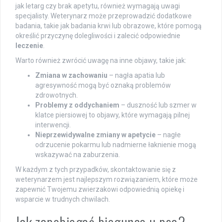
jak letarg czy brak apetytu, również wymagają uwagi
specjalisty. Weterynarz może przeprowadzić dodatkowe
badania, takie jak badania krwi lub obrazowe, które pomogą
określić przyczynę dolegliwości i zalecić odpowiednie
leczenie
.
Warto również zwrócić uwagę na inne objawy, takie jak:
Zmiana w zachowaniu
– nagła apatia lub
agresywność mogą być oznaką problemów
zdrowotnych.
Problemy z oddychaniem
– duszność lub szmer w
klatce piersiowej to objawy, które wymagają pilnej
interwencji.
Nieprzewidywalne zmiany w apetycie
– nagłe
odrzucenie pokarmu lub nadmierne łaknienie mogą
wskazywać na zaburzenia.
W każdym z tych przypadków, skontaktowanie się z
weterynarzem jest najlepszym rozwiązaniem, które może
zapewnić Twojemu zwierzakowi odpowiednią opiekę i
wsparcie w trudnych chwilach.