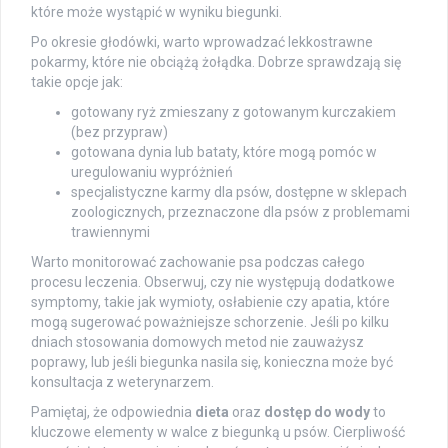
które może wystąpić w wyniku biegunki.
Po okresie głodówki, warto wprowadzać lekkostrawne
pokarmy, które nie obciążą żołądka. Dobrze sprawdzają się
takie opcje jak:
gotowany ryż zmieszany z gotowanym kurczakiem
(bez przypraw)
gotowana dynia lub bataty, które mogą pomóc w
uregulowaniu wypróżnień
specjalistyczne karmy dla psów, dostępne w sklepach
zoologicznych, przeznaczone dla psów z problemami
trawiennymi
Warto monitorować zachowanie psa podczas całego
procesu leczenia. Obserwuj, czy nie występują dodatkowe
symptomy, takie jak wymioty, osłabienie czy apatia, które
mogą sugerować poważniejsze schorzenie. Jeśli po kilku
dniach stosowania domowych metod nie zauważysz
poprawy, lub jeśli biegunka nasila się, konieczna może być
konsultacja z weterynarzem.
Pamiętaj, że odpowiednia
dieta
oraz
dostęp do wody
to
kluczowe elementy w walce z biegunką u psów. Cierpliwość