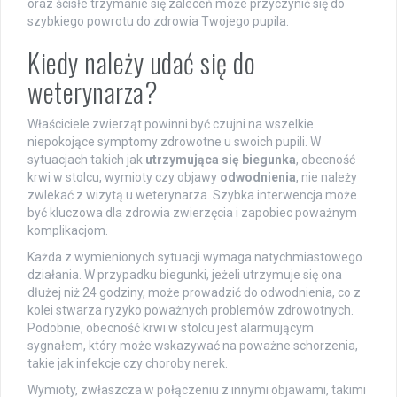
oraz ścisłe trzymanie się zaleceń może przyczynić się do
szybkiego powrotu do zdrowia Twojego pupila.
Kiedy należy udać się do
weterynarza?
Właściciele zwierząt powinni być czujni na wszelkie
niepokojące symptomy zdrowotne u swoich pupili. W
sytuacjach takich jak
utrzymująca się biegunka
, obecność
krwi w stolcu, wymioty czy objawy
odwodnienia
, nie należy
zwlekać z wizytą u weterynarza. Szybka interwencja może
być kluczowa dla zdrowia zwierzęcia i zapobiec poważnym
komplikacjom.
Każda z wymienionych sytuacji wymaga natychmiastowego
działania. W przypadku biegunki, jeżeli utrzymuje się ona
dłużej niż 24 godziny, może prowadzić do odwodnienia, co z
kolei stwarza ryzyko poważnych problemów zdrowotnych.
Podobnie, obecność krwi w stolcu jest alarmującym
sygnałem, który może wskazywać na poważne schorzenia,
takie jak infekcje czy choroby nerek.
Wymioty, zwłaszcza w połączeniu z innymi objawami, takimi