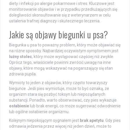
diety i infekcji po alergie pokarmowe i stres. Kluczowe jest
monitorowanie objawów i w przypadku przedłużających się
dolegliwości skonsultowanie się z weterynarzem w celu
ustalenia trafnej diagnozy i skutecznego leczenia.
Jakie są objawy biegunki u psa?
Biegunka u psa to poważny problem, który może objawiać się
na różne sposoby. Najbardziej oczywistym symptomem jest
luźny stolec
, który może występować częściej niż zwykle.
Oprócz tego, właściciele powinni zwrócić uwagę na inne
objawy, które mogą wskazywać na pogarszający się stan
zdrowia pupila.
Wymioty to jeden z objawów, który często towarzyszy
biegunce. Jeśli pies wymiotuje, może to być oznaką, że
organizm stara się pozbyć toksyn lub niepożądanych
substancji. Ponadto, warto obserwować, czy pies wykazuje
osłabienie
lub brak energii, co może sugerować odwodnienie
lub ogólne osłabienie organizmu.
Kolejnym niepokojącym sygnałem jest
brak apetytu
. Gdy pies
odmawia jedzenia przez więcej niż jeden dzień, może to