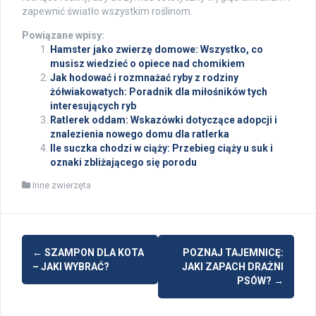
zapewnić światło wszystkim roślinom.
Powiązane wpisy:
Hamster jako zwierzę domowe: Wszystko, co
musisz wiedzieć o opiece nad chomikiem
Jak hodować i rozmnażać ryby z rodziny
żółwiakowatych: Poradnik dla miłośników tych
interesujących ryb
Ratlerek oddam: Wskazówki dotyczące adopcji i
znalezienia nowego domu dla ratlerka
Ile suczka chodzi w ciąży: Przebieg ciąży u suk i
oznaki zbliżającego się porodu
Inne zwierzęta
Post
←
SZAMPON DLA KOTA
POZNAJ TAJEMNICĘ:
navigation
– JAKI WYBRAĆ?
JAKI ZAPACH DRAŻNI
PSÓW?
→