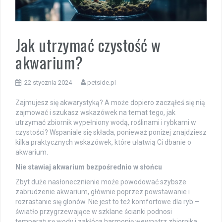
Jak utrzymać czystość w
akwarium?
22 stycznia 2024
petside.pl
Zajmujesz się akwarystyką? A może dopiero zacząłeś się nią
zajmować i szukasz wskazówek na temat tego, jak
utrzymać zbiornik wypełniony wodą, roślinami i rybkami w
czystości? Wspaniale się składa, ponieważ poniżej znajdziesz
kilka praktycznych wskazówek, które ułatwią Ci dbanie o
akwarium.
Nie stawiaj akwarium bezpośrednio w słońcu
Zbyt duże nasłonecznienie może powodować szybsze
zabrudzenie akwarium, głównie poprzez powstawanie i
rozrastanie się glonów. Nie jest to też komfortowe dla ryb –
światło przygrzewające w szklane ścianki podnosi
temperaturę wody i zakłóca harmonię wewnątrz zbiornika.