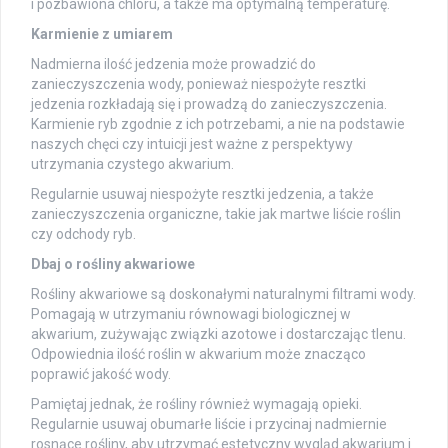
i pozbawiona chloru, a także ma optymalną temperaturę.
Karmienie z umiarem
Nadmierna ilość jedzenia może prowadzić do
zanieczyszczenia wody, ponieważ niespożyte resztki
jedzenia rozkładają się i prowadzą do zanieczyszczenia.
Karmienie ryb zgodnie z ich potrzebami, a nie na podstawie
naszych chęci czy intuicji jest ważne z perspektywy
utrzymania czystego akwarium.
Regularnie usuwaj niespożyte resztki jedzenia, a także
zanieczyszczenia organiczne, takie jak martwe liście roślin
czy odchody ryb.
Dbaj o rośliny akwariowe
Rośliny akwariowe są doskonałymi naturalnymi filtrami wody.
Pomagają w utrzymaniu równowagi biologicznej w
akwarium, zużywając związki azotowe i dostarczając tlenu.
Odpowiednia ilość roślin w akwarium może znacząco
poprawić jakość wody.
Pamiętaj jednak, że rośliny również wymagają opieki.
Regularnie usuwaj obumarłe liście i przycinaj nadmiernie
rosnące rośliny, aby utrzymać estetyczny wygląd akwarium i