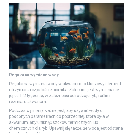
Regularna wymiana wody
Regularna wymiana wody w akwarium to kluczowy element
utrzymania czystości zbiornika. Zalecane jest wymienianie
jej co 1-2 tygodnie, w zależności od rodzaju ryb, roślin i
rozmiaru akwarium.
Podczas wymiany ważne jest, aby używać wody o
podobnych parametrach do poprzedniej, która była w
akwarium, aby uniknąć szoków termicznych lub
chemicznych dla ryb. Upewnij się także, że woda jest odstana