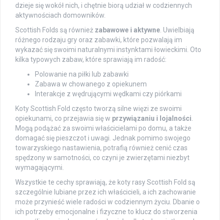
dzieje się wokół nich, i chętnie biorą udział w codziennych
aktywnościach domowników.
Scottish Folds są również
zabawowe i aktywne
. Uwielbiają
różnego rodzaju gry oraz zabawki, które pozwalają im
wykazać się swoimi naturalnymi instynktami łowieckimi. Oto
kilka typowych zabaw, które sprawiają im radość:
Polowanie na piłki lub zabawki
Zabawa w chowanego z opiekunem
Interakcje z wędrującymi wędkami czy piórkami
Koty Scottish Fold często tworzą silne więzi ze swoimi
opiekunami, co przejawia się w
przywiązaniu i lojalności
.
Mogą podążać za swoimi właścicielami po domu, a także
domagać się pieszczot i uwagi. Jednak pomimo swojego
towarzyskiego nastawienia, potrafią również cenić czas
spędzony w samotności, co czyni je zwierzętami niezbyt
wymagającymi.
Wszystkie te cechy sprawiają, że koty rasy Scottish Fold są
szczególnie lubiane przez ich właścicieli, a ich zachowanie
może przynieść wiele radości w codziennym życiu. Dbanie o
ich potrzeby emocjonalne i fizyczne to klucz do stworzenia