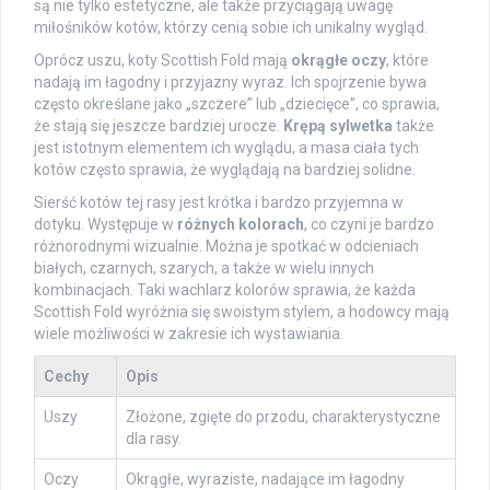
są nie tylko estetyczne, ale także przyciągają uwagę
miłośników kotów, którzy cenią sobie ich unikalny wygląd.
Oprócz uszu, koty Scottish Fold mają
okrągłe oczy
, które
nadają im łagodny i przyjazny wyraz. Ich spojrzenie bywa
często określane jako „szczere” lub „dziecięce”, co sprawia,
że stają się jeszcze bardziej urocze.
Krępą sylwetka
także
jest istotnym elementem ich wyglądu, a masa ciała tych
kotów często sprawia, że wyglądają na bardziej solidne.
Sierść kotów tej rasy jest krótka i bardzo przyjemna w
dotyku. Występuje w
różnych kolorach
, co czyni je bardzo
różnorodnymi wizualnie. Można je spotkać w odcieniach
białych, czarnych, szarych, a także w wielu innych
kombinacjach. Taki wachlarz kolorów sprawia, że każda
Scottish Fold wyróżnia się swoistym stylem, a hodowcy mają
wiele możliwości w zakresie ich wystawiania.
Cechy
Opis
Uszy
Złożone, zgięte do przodu, charakterystyczne
dla rasy.
Oczy
Okrągłe, wyraziste, nadające im łagodny