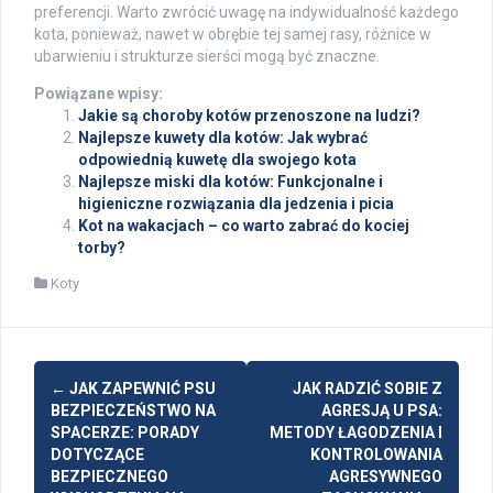
preferencji. Warto zwrócić uwagę na indywidualność każdego
kota, ponieważ, nawet w obrębie tej samej rasy, różnice w
ubarwieniu i strukturze sierści mogą być znaczne.
Powiązane wpisy:
Jakie są choroby kotów przenoszone na ludzi?
Najlepsze kuwety dla kotów: Jak wybrać
odpowiednią kuwetę dla swojego kota
Najlepsze miski dla kotów: Funkcjonalne i
higieniczne rozwiązania dla jedzenia i picia
Kot na wakacjach – co warto zabrać do kociej
torby?
Koty
Post
←
JAK ZAPEWNIĆ PSU
JAK RADZIĆ SOBIE Z
navigation
BEZPIECZEŃSTWO NA
AGRESJĄ U PSA:
SPACERZE: PORADY
METODY ŁAGODZENIA I
DOTYCZĄCE
KONTROLOWANIA
BEZPIECZNEGO
AGRESYWNEGO