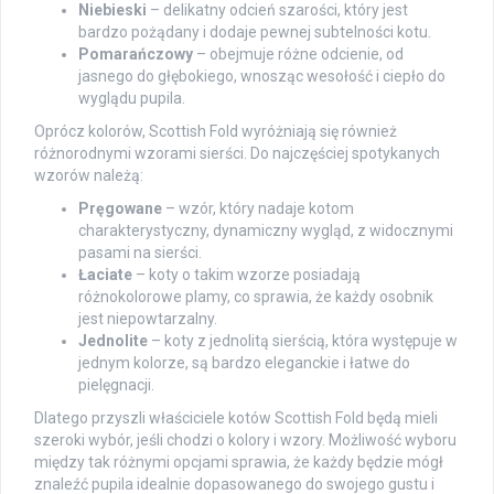
Niebieski
– delikatny odcień szarości, który jest
bardzo pożądany i dodaje pewnej subtelności kotu.
Pomarańczowy
– obejmuje różne odcienie, od
jasnego do głębokiego, wnosząc wesołość i ciepło do
wyglądu pupila.
Oprócz kolorów, Scottish Fold wyróżniają się również
różnorodnymi wzorami sierści. Do najczęściej spotykanych
wzorów należą:
Pręgowane
– wzór, który nadaje kotom
charakterystyczny, dynamiczny wygląd, z widocznymi
pasami na sierści.
Łaciate
– koty o takim wzorze posiadają
różnokolorowe plamy, co sprawia, że każdy osobnik
jest niepowtarzalny.
Jednolite
– koty z jednolitą sierścią, która występuje w
jednym kolorze, są bardzo eleganckie i łatwe do
pielęgnacji.
Dlatego przyszli właściciele kotów Scottish Fold będą mieli
szeroki wybór, jeśli chodzi o kolory i wzory. Możliwość wyboru
między tak różnymi opcjami sprawia, że każdy będzie mógł
znaleźć pupila idealnie dopasowanego do swojego gustu i