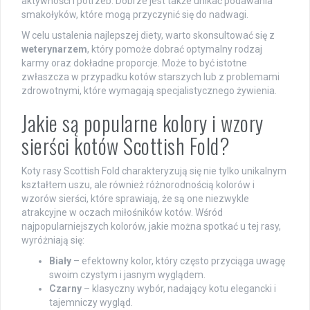
aktywności i potrzeb. Dobrze jest także unikać podawania
smakołyków, które mogą przyczynić się do nadwagi.
W celu ustalenia najlepszej diety, warto skonsultować się z
weterynarzem
, który pomoże dobrać optymalny rodzaj
karmy oraz dokładne proporcje. Może to być istotne
zwłaszcza w przypadku kotów starszych lub z problemami
zdrowotnymi, które wymagają specjalistycznego żywienia.
Jakie są popularne kolory i wzory
sierści kotów Scottish Fold?
Koty rasy Scottish Fold charakteryzują się nie tylko unikalnym
kształtem uszu, ale również różnorodnością kolorów i
wzorów sierści, które sprawiają, że są one niezwykle
atrakcyjne w oczach miłośników kotów. Wśród
najpopularniejszych kolorów, jakie można spotkać u tej rasy,
wyróżniają się:
Biały
– efektowny kolor, który często przyciąga uwagę
swoim czystym i jasnym wyglądem.
Czarny
– klasyczny wybór, nadający kotu elegancki i
tajemniczy wygląd.