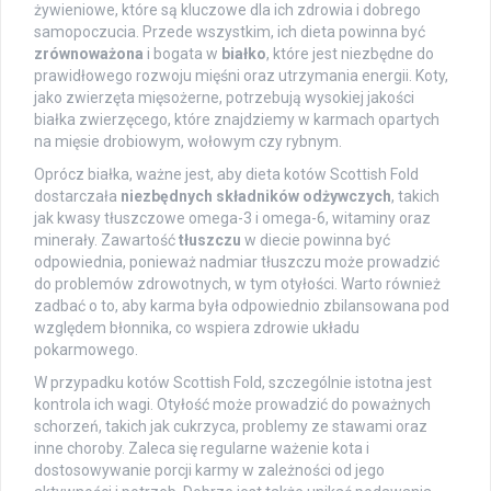
żywieniowe, które są kluczowe dla ich zdrowia i dobrego
samopoczucia. Przede wszystkim, ich dieta powinna być
zrównoważona
i bogata w
białko
, które jest niezbędne do
prawidłowego rozwoju mięśni oraz utrzymania energii. Koty,
jako zwierzęta mięsożerne, potrzebują wysokiej jakości
białka zwierzęcego, które znajdziemy w karmach opartych
na mięsie drobiowym, wołowym czy rybnym.
Oprócz białka, ważne jest, aby dieta kotów Scottish Fold
dostarczała
niezbędnych składników odżywczych
, takich
jak kwasy tłuszczowe omega-3 i omega-6, witaminy oraz
minerały. Zawartość
tłuszczu
w diecie powinna być
odpowiednia, ponieważ nadmiar tłuszczu może prowadzić
do problemów zdrowotnych, w tym otyłości. Warto również
zadbać o to, aby karma była odpowiednio zbilansowana pod
względem błonnika, co wspiera zdrowie układu
pokarmowego.
W przypadku kotów Scottish Fold, szczególnie istotna jest
kontrola ich wagi. Otyłość może prowadzić do poważnych
schorzeń, takich jak cukrzyca, problemy ze stawami oraz
inne choroby. Zaleca się regularne ważenie kota i
dostosowywanie porcji karmy w zależności od jego