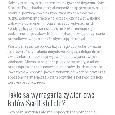
Kolejnym istotnym aspektem jest
aktywność fizyczna
. Koty
Scottish Fold, chociaż mają skłonność do spędzania czasu na
relaksie, powinny również mieć zapewnioną możliwość
ruchu. Zabawki interaktywne, drapaki czy nawet wspólne
zabawy z opiekunem mogą znacząco wpłynąć na ich
kondycję fizyczną i samopoczucie. Rekomenduje się
codzienne sesje zabaw, które nie tylko ułatwiają utrzymanie
prawidłowej wagi, ale także stymulują ich umysł.
Warto pamiętać, że oprócz fizycznego dobrostanu ważna
jest również
stymulacja umysłowa
. Koty są inteligentnymi
zwierzętami i potrzebują wyzwań do rozwijania swoich
zdolności. Można to osiągnąć poprzez różne gry, a także
przez wprowadzenie nowych elementów do ich otoczenia.
Inwestycja w wysokiej jakości zabawki edukacyjne oraz czas
spędzony na interakcji z kotem przyniesie korzyści dla jego
zdrowia psychicznego.
Jakie są wymagania żywieniowe
kotów Scottish Fold?
Koty rasy
Scottish Fold
mają specyficzne wymagania