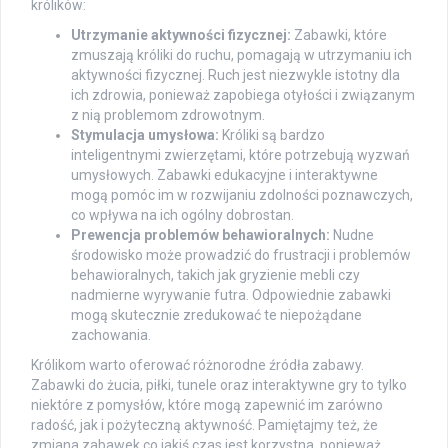
królików:
Utrzymanie aktywności fizycznej:
Zabawki, które
zmuszają króliki do ruchu, pomagają w utrzymaniu ich
aktywności fizycznej. Ruch jest niezwykle istotny dla
ich zdrowia, ponieważ zapobiega otyłości i związanym
z nią problemom zdrowotnym.
Stymulacja umysłowa:
Króliki są bardzo
inteligentnymi zwierzętami, które potrzebują wyzwań
umysłowych. Zabawki edukacyjne i interaktywne
mogą pomóc im w rozwijaniu zdolności poznawczych,
co wpływa na ich ogólny dobrostan.
Prewencja problemów behawioralnych:
Nudne
środowisko może prowadzić do frustracji i problemów
behawioralnych, takich jak gryzienie mebli czy
nadmierne wyrywanie futra. Odpowiednie zabawki
mogą skutecznie zredukować te niepożądane
zachowania.
Królikom warto oferować różnorodne źródła zabawy.
Zabawki do żucia, piłki, tunele oraz interaktywne gry to tylko
niektóre z pomysłów, które mogą zapewnić im zarówno
radość, jak i pożyteczną aktywność. Pamiętajmy też, że
zmiana zabawek co jakiś czas jest korzystna, ponieważ