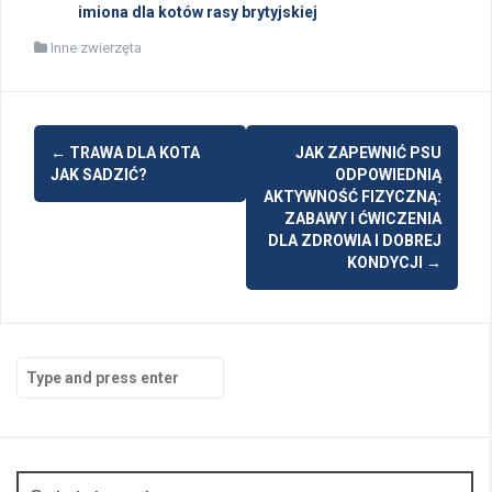
imiona dla kotów rasy brytyjskiej
Inne zwierzęta
Post
←
TRAWA DLA KOTA
JAK ZAPEWNIĆ PSU
navigation
JAK SADZIĆ?
ODPOWIEDNIĄ
AKTYWNOŚĆ FIZYCZNĄ:
ZABAWY I ĆWICZENIA
DLA ZDROWIA I DOBREJ
KONDYCJI
→
Search
for: