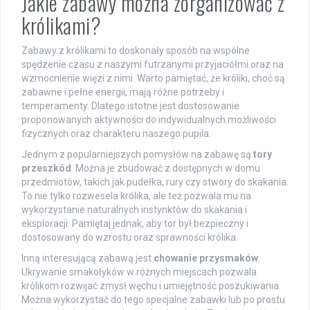
Jakie zabawy można zorganizować z
królikami?
Zabawy z królikami to doskonały sposób na wspólne
spędzenie czasu z naszymi futrzanymi przyjaciółmi oraz na
wzmocnienie więzi z nimi. Warto pamiętać, że króliki, choć są
zabawne i pełne energii, mają różne potrzeby i
temperamenty. Dlatego istotne jest dostosowanie
proponowanych aktywności do indywidualnych możliwości
fizycznych oraz charakteru naszego pupila.
Jednym z popularniejszych pomysłów na zabawę są
tory
przeszkód
. Można je zbudować z dostępnych w domu
przedmiotów, takich jak pudełka, rury czy stwory do skakania.
To nie tylko rozwesela królika, ale też pozwala mu na
wykorzystanie naturalnych instynktów do skakania i
eksploracji. Pamiętaj jednak, aby tor był bezpieczny i
dostosowany do wzrostu oraz sprawności królika.
Inną interesującą zabawą jest
chowanie przysmaków
.
Ukrywanie smakołyków w różnych miejscach pozwala
królikom rozwijać zmysł węchu i umiejętność poszukiwania.
Można wykorzystać do tego specjalne zabawki lub po prostu