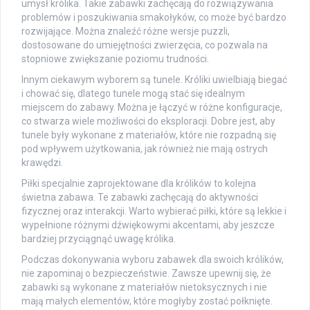
umysł królika. Takie zabawki zachęcają do rozwiązywania
problemów i poszukiwania smakołyków, co może być bardzo
rozwijające. Można znaleźć różne wersje puzzli,
dostosowane do umiejętności zwierzęcia, co pozwala na
stopniowe zwiększanie poziomu trudności.
Innym ciekawym wyborem są tunele. Króliki uwielbiają biegać
i chować się, dlatego tunele mogą stać się idealnym
miejscem do zabawy. Można je łączyć w różne konfiguracje,
co stwarza wiele możliwości do eksploracji. Dobre jest, aby
tunele były wykonane z materiałów, które nie rozpadną się
pod wpływem użytkowania, jak również nie mają ostrych
krawędzi.
Piłki specjalnie zaprojektowane dla królików to kolejna
świetna zabawa. Te zabawki zachęcają do aktywności
fizycznej oraz interakcji. Warto wybierać piłki, które są lekkie i
wypełnione różnymi dźwiękowymi akcentami, aby jeszcze
bardziej przyciągnąć uwagę królika.
Podczas dokonywania wyboru zabawek dla swoich królików,
nie zapominaj o bezpieczeństwie. Zawsze upewnij się, że
zabawki są wykonane z materiałów nietoksycznych i nie
mają małych elementów, które mogłyby zostać połknięte.