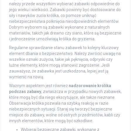
należy przede wszystkim wybierać zabawki odpowiednie do
jego wieku i wielkości. Zabawki powinny być dostosowane do
siły i nawyków żucia królika, co pomoże uniknąć
niebezpieczeństwa połknięcia nieodpowiednich elementów.
Dobrym wyborem są zabawki wykonane z naturalnych
materiałów, takich jak drewno czy siano, które są bezpieczne
i jednocześnie umożliwiają królika do gryzienia.
Regularne sprawdzanie stanu zabawek to kolejny kluczowy
element dbania o bezpieczeństwo. Należy zwrócić uwagę na
wszelkie oznaki zużycia, takie jak pęknięcia, odpryski czy
luźne elementy, które mogą stanowić zagrożenie. Jeśli
zauważysz, że zabawka jest uszkodzona, lepiej jest ją
wymienić na nową.
Ważnym aspektem jest również
nadzorowanie królika
podczas zabawy
, zwłaszcza w przypadku nowych zabawek,
które mogą być dla niego ekscytujące, ale także nieznane.
Obserwacja królika pozwala na szybką reakcję w razie
niebezpiecznych sytuacji. Staraj się tworzyć bezpieczne
miejsce do zabawy, wolne od ostrych przedmiotów, kabli czy
innych elementów, które mogą być szkodliwe.
Wybieraj bezpieczne zabawki, wykonane z