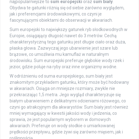
najpopularniejsze to
sum europejski
oraz
sum biały
.
Obydwa te gatunki różnią się od siebie zarówno wyglądem,
jak i preferencjami środowiskowymi, co czyni je
fascynującymi obiektami do obserwacji w akwariach.
Sum europejski to największy gatunek ryb słodkowodnych w
Europie, osiągający długość nawet do 3 metrów. Cechą
charakterystyczną tego gatunku jest długie ciało oraz duża,
płaska głowa. Zazwyczaj jego ubarwienie jest szare lub
brązowe, co umożliwia mu kamuflaż w naturalnym
środowisku. Sum europejski preferuje głębokie wody rzek i
jezior, gdzie poluje na ryby oraz inne organizmy wodne.
W odróżnieniu od suma europejskiego, sum biały jest
znakomitym przykładem gatunku, który może być hodowany
w akwariach. Osiąga on mniejsze rozmiary, zwykle nie
przekraczając 1,5 metra. Jego wygląd charakteryzuje się
białym ubarwieniem z delikatnymi odcieniami różowego, co
czyni go atrakcyjnym dla akwarystów. Sum biały jest również
mniej wymagający w kwestii jakości wody i jedzenia, co
sprawia, że jest popularnym wyborem w domowych
akwariach. Preferuje on wody słodkie o umiarkowanej
prędkości przepływu, gdzie żywi się zarówno mięsem, jak i
roślinnością.