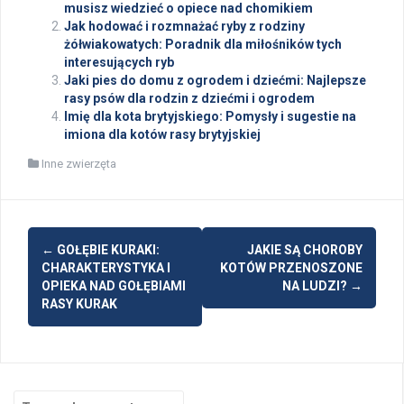
musisz wiedzieć o opiece nad chomikiem
Jak hodować i rozmnażać ryby z rodziny
żółwiakowatych: Poradnik dla miłośników tych
interesujących ryb
Jaki pies do domu z ogrodem i dziećmi: Najlepsze
rasy psów dla rodzin z dziećmi i ogrodem
Imię dla kota brytyjskiego: Pomysły i sugestie na
imiona dla kotów rasy brytyjskiej
Inne zwierzęta
Post
←
GOŁĘBIE KURAKI:
JAKIE SĄ CHOROBY
navigation
CHARAKTERYSTYKA I
KOTÓW PRZENOSZONE
OPIEKA NAD GOŁĘBIAMI
NA LUDZI?
→
RASY KURAK
Search