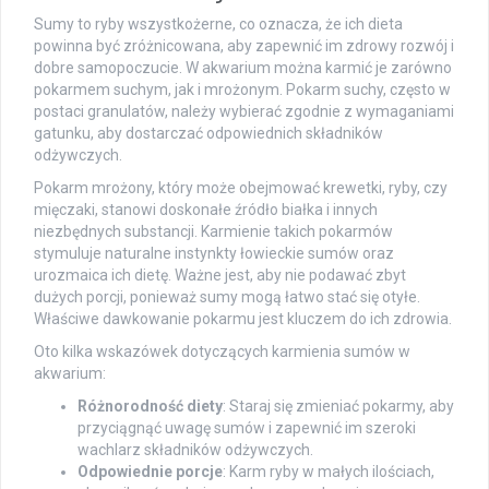
Sumy to ryby wszystkożerne, co oznacza, że ich dieta
powinna być zróżnicowana, aby zapewnić im zdrowy rozwój i
dobre samopoczucie. W akwarium można karmić je zarówno
pokarmem suchym, jak i mrożonym. Pokarm suchy, często w
postaci granulatów, należy wybierać zgodnie z wymaganiami
gatunku, aby dostarczać odpowiednich składników
odżywczych.
Pokarm mrożony, który może obejmować krewetki, ryby, czy
mięczaki, stanowi doskonałe źródło białka i innych
niezbędnych substancji. Karmienie takich pokarmów
stymuluje naturalne instynkty łowieckie sumów oraz
urozmaica ich dietę. Ważne jest, aby nie podawać zbyt
dużych porcji, ponieważ sumy mogą łatwo stać się otyłe.
Właściwe dawkowanie pokarmu jest kluczem do ich zdrowia.
Oto kilka wskazówek dotyczących karmienia sumów w
akwarium:
Różnorodność diety
: Staraj się zmieniać pokarmy, aby
przyciągnąć uwagę sumów i zapewnić im szeroki
wachlarz składników odżywczych.
Odpowiednie porcje
: Karm ryby w małych ilościach,