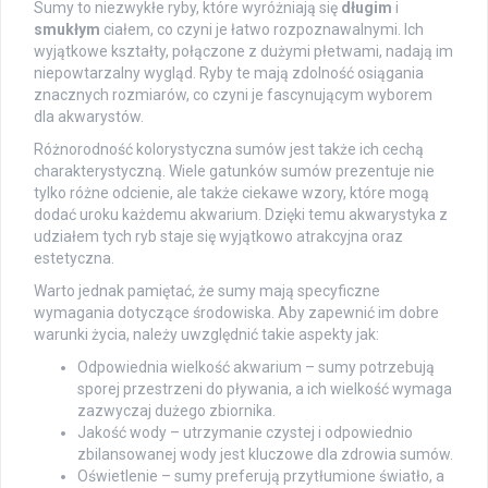
Sumy to niezwykłe ryby, które wyróżniają się
długim
i
smukłym
ciałem, co czyni je łatwo rozpoznawalnymi. Ich
wyjątkowe kształty, połączone z dużymi płetwami, nadają im
niepowtarzalny wygląd. Ryby te mają zdolność osiągania
znacznych rozmiarów, co czyni je fascynującym wyborem
dla akwarystów.
Różnorodność kolorystyczna sumów jest także ich cechą
charakterystyczną. Wiele gatunków sumów prezentuje nie
tylko różne odcienie, ale także ciekawe wzory, które mogą
dodać uroku każdemu akwarium. Dzięki temu akwarystyka z
udziałem tych ryb staje się wyjątkowo atrakcyjna oraz
estetyczna.
Warto jednak pamiętać, że sumy mają specyficzne
wymagania dotyczące środowiska. Aby zapewnić im dobre
warunki życia, należy uwzględnić takie aspekty jak:
Odpowiednia wielkość akwarium – sumy potrzebują
sporej przestrzeni do pływania, a ich wielkość wymaga
zazwyczaj dużego zbiornika.
Jakość wody – utrzymanie czystej i odpowiednio
zbilansowanej wody jest kluczowe dla zdrowia sumów.
Oświetlenie – sumy preferują przytłumione światło, a