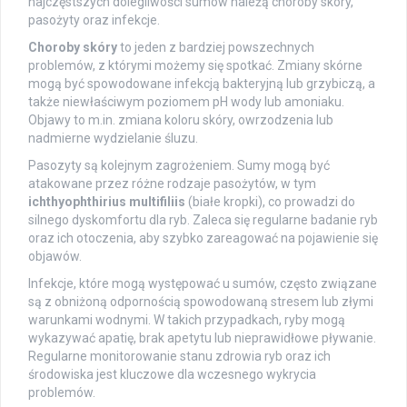
najczęstszych dolegliwości sumów należą choroby skóry,
pasożyty oraz infekcje.
Choroby skóry
to jeden z bardziej powszechnych
problemów, z którymi możemy się spotkać. Zmiany skórne
mogą być spowodowane infekcją bakteryjną lub grzybiczą, a
także niewłaściwym poziomem pH wody lub amoniaku.
Objawy to m.in. zmiana koloru skóry, owrzodzenia lub
nadmierne wydzielanie śluzu.
Pasozyty są kolejnym zagrożeniem. Sumy mogą być
atakowane przez różne rodzaje pasożytów, w tym
ichthyophthirius multifiliis
(białe kropki), co prowadzi do
silnego dyskomfortu dla ryb. Zaleca się regularne badanie ryb
oraz ich otoczenia, aby szybko zareagować na pojawienie się
objawów.
Infekcje, które mogą występować u sumów, często związane
są z obniżoną odpornością spowodowaną stresem lub złymi
warunkami wodnymi. W takich przypadkach, ryby mogą
wykazywać apatię, brak apetytu lub nieprawidłowe pływanie.
Regularne monitorowanie stanu zdrowia ryb oraz ich
środowiska jest kluczowe dla wczesnego wykrycia
problemów.