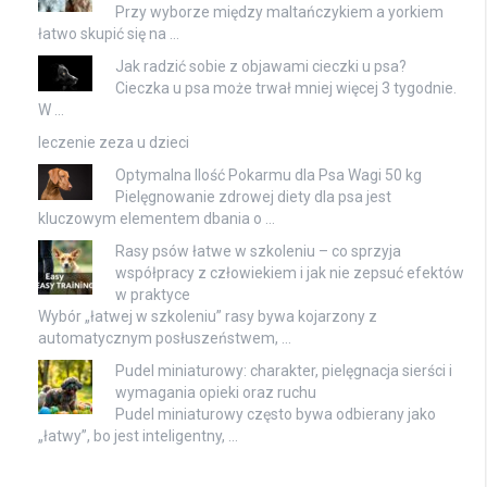
Przy wyborze między maltańczykiem a yorkiem
łatwo skupić się na …
Jak radzić sobie z objawami cieczki u psa?
Cieczka u psa może trwał mniej więcej 3 tygodnie.
W …
leczenie zeza u dzieci
Optymalna Ilość Pokarmu dla Psa Wagi 50 kg
Pielęgnowanie zdrowej diety dla psa jest
kluczowym elementem dbania o …
Rasy psów łatwe w szkoleniu – co sprzyja
współpracy z człowiekiem i jak nie zepsuć efektów
w praktyce
Wybór „łatwej w szkoleniu” rasy bywa kojarzony z
automatycznym posłuszeństwem, …
Pudel miniaturowy: charakter, pielęgnacja sierści i
wymagania opieki oraz ruchu
Pudel miniaturowy często bywa odbierany jako
„łatwy”, bo jest inteligentny, …