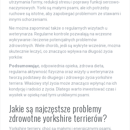
utrzymania formy, redukcji stresu i poprawy funkcji sercowo-
naczyniowych. Yorki są małymi psami, ale ich potrzeby
ruchowe są istotne, aby zapobiegać problemom ze stawami i
innymi schorzeniami.
Nie można zapominać także o regularnych wizytach u
weterynarza. Regularne kontrole pozwalają na wczesne
wykrywanie i leczenie potencjalnych problemów
zdrowotnych. Wiele chorób, jeśli są wykryte wcześnie, można
skutecznie leczyć, co znacząco wpływa na długość życia
yorków.
Podsumowując
, odpowiednia opieka, zdrowa dieta,
regularna aktywność fizyczna oraz wizyty u weterynarza
tworzą podstawy do długiego i zdrowego życia yorkshire
terriera. Właściwy styl życia może znacząco wpłynąć na ich
kondycję i radości z życia. Dlatego warto inwestować czas i
wysiłek w opiekę nad tymi urokliwymi psami.
Jakie są najczęstsze problemy
zdrowotne yorkshire terrierów?
Yorkshire terriery, choć są małymi i energicznymi psami,