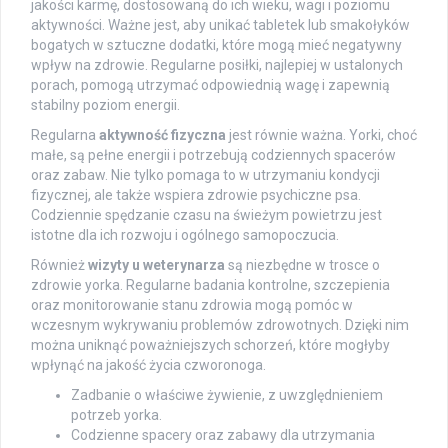
jakości karmę, dostosowaną do ich wieku, wagi i poziomu
aktywności. Ważne jest, aby unikać tabletek lub smakołyków
bogatych w sztuczne dodatki, które mogą mieć negatywny
wpływ na zdrowie. Regularne posiłki, najlepiej w ustalonych
porach, pomogą utrzymać odpowiednią wagę i zapewnią
stabilny poziom energii.
Regularna
aktywność fizyczna
jest równie ważna. Yorki, choć
małe, są pełne energii i potrzebują codziennych spacerów
oraz zabaw. Nie tylko pomaga to w utrzymaniu kondycji
fizycznej, ale także wspiera zdrowie psychiczne psa.
Codziennie spędzanie czasu na świeżym powietrzu jest
istotne dla ich rozwoju i ogólnego samopoczucia.
Również
wizyty u weterynarza
są niezbędne w trosce o
zdrowie yorka. Regularne badania kontrolne, szczepienia
oraz monitorowanie stanu zdrowia mogą pomóc w
wczesnym wykrywaniu problemów zdrowotnych. Dzięki nim
można uniknąć poważniejszych schorzeń, które mogłyby
wpłynąć na jakość życia czworonoga.
Zadbanie o właściwe żywienie, z uwzględnieniem
potrzeb yorka.
Codzienne spacery oraz zabawy dla utrzymania