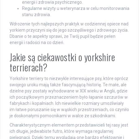
energii i zdrowia psychicznego.
Regularne wizyty u weterynarza w celu monitorowania
stanu zdrowia.
Wdrożenie tych najlepszych praktyk w codziennej opiece nad
yorkiem przyczyni się do jego szczęśliwego i zdrowego życia.
Dbanie o te aspekty sprawi, że Twój pupil będzie pełen
energii i radości na co dzień.
Jakie są ciekawostki o yorkshire
terrierach?
Yorkshire terriery to niezwykle interesujące psy, które oprócz
swojego uroku mają także fascynującą historię. Te małe, ale
dzielne psy zostały wyhodowane w XIX wieku w Anglii, gdzie
ich początkowym przeznaczeniem było łapanie szczurów w
fabrykach i kopalniach. Ich niewielkie rozmiary umożliwiały
im łatwe poruszanie się w wąskich przestrzeniach, co czyniło
je doskonałymi pomocnikami w walce ze szkodnikami.
Charakterystycznym elementem przedstawicieli tej rasy jest
ich długie, jedwabiste futro, które wymaga regularnej
pielęgnacji. Dzięki temu wyglądają one bardzo efektownie i