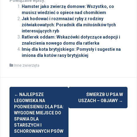
Powiązane wpisy:
Hamster jako zwierzę domowe: Wszystko, co
musisz wiedzieć o opiece nad chomikiem
Jak hodować i rozmnażać ryby z rodziny
żółwiakowatych: Poradnik dla miłośników tych
interesujących ryb
Ratlerek oddam: Wskazówki dotyczące adopcji i
znalezienia nowego domu dla ratlerka
Imię dla kota brytyjskiego: Pomysły i sugestie na
imiona dla kotów rasy brytyjskiej
Inne zwierzęta
Post
←
NAJLEPSZE
ŚWIERZB U PSA W
navigation
LEGOWISKA NA
USZACH – OBJAWY
→
PODNIESIENIU DLA PSA:
WYGODNE MIEJSCE DO
SPANIA DLA
STARSZYCH I
SCHOROWANYCH PSÓW