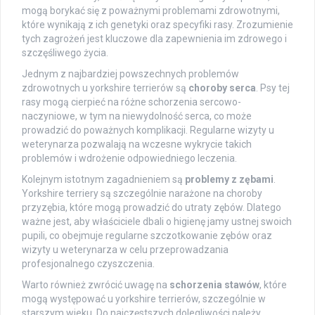
mogą borykać się z poważnymi problemami zdrowotnymi,
które wynikają z ich genetyki oraz specyfiki rasy. Zrozumienie
tych zagrożeń jest kluczowe dla zapewnienia im zdrowego i
szczęśliwego życia.
Jednym z najbardziej powszechnych problemów
zdrowotnych u yorkshire terrierów są
choroby serca
. Psy tej
rasy mogą cierpieć na różne schorzenia sercowo-
naczyniowe, w tym na niewydolność serca, co może
prowadzić do poważnych komplikacji. Regularne wizyty u
weterynarza pozwalają na wczesne wykrycie takich
problemów i wdrożenie odpowiedniego leczenia.
Kolejnym istotnym zagadnieniem są
problemy z zębami
.
Yorkshire terriery są szczególnie narażone na choroby
przyzębia, które mogą prowadzić do utraty zębów. Dlatego
ważne jest, aby właściciele dbali o higienę jamy ustnej swoich
pupili, co obejmuje regularne szczotkowanie zębów oraz
wizyty u weterynarza w celu przeprowadzania
profesjonalnego czyszczenia.
Warto również zwrócić uwagę na
schorzenia stawów
, które
mogą występować u yorkshire terrierów, szczególnie w
starszym wieku. Do najczęstszych dolegliwości należy