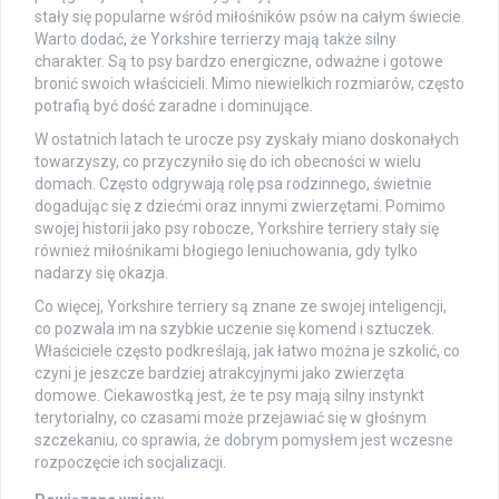
stały się popularne wśród miłośników psów na całym świecie.
Warto dodać, że Yorkshire terrierzy mają także silny
charakter. Są to psy bardzo energiczne, odważne i gotowe
bronić swoich właścicieli. Mimo niewielkich rozmiarów, często
potrafią być dość zaradne i dominujące.
W ostatnich latach te urocze psy zyskały miano doskonałych
towarzyszy, co przyczyniło się do ich obecności w wielu
domach. Często odgrywają rolę psa rodzinnego, świetnie
dogadując się z dziećmi oraz innymi zwierzętami. Pomimo
swojej historii jako psy robocze, Yorkshire terriery stały się
również miłośnikami błogiego leniuchowania, gdy tylko
nadarzy się okazja.
Co więcej, Yorkshire terriery są znane ze swojej inteligencji,
co pozwala im na szybkie uczenie się komend i sztuczek.
Właściciele często podkreślają, jak łatwo można je szkolić, co
czyni je jeszcze bardziej atrakcyjnymi jako zwierzęta
domowe. Ciekawostką jest, że te psy mają silny instynkt
terytorialny, co czasami może przejawiać się w głośnym
szczekaniu, co sprawia, że dobrym pomysłem jest wczesne
rozpoczęcie ich socjalizacji.