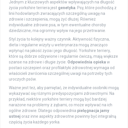
Jednym z kluczowych aspektów wpływających na długość
życia yorkshire terriera jest
genetyka
. Psy, które pochodzą z
linii hodowlanych zwracających szczególną uwagę na
zdrowie i szczepienia, mogą żyć dłużej. Również
indywidualne zdrowie psa, w tym ewentualne choroby
dziedziczne, ma ogromny wpływ na jego przetrwanie.
Styl życia to kolejny ważny czynnik. Aktywność fizyczna,
dieta i regularne wizyty u weterynarza mogą znacząco
wpłynąć na jakość życia i jego długość. Yorkshire terriery,
które są dobrze odżywione i regularnie ćwiczą, mają większe
szanse na zdrowe i długie życie.
Odpowiednia opieka
w
postaci szczepień oraz profilaktyki zdrowotnej wymaga od
właścicieli zwrócenia szczególnej uwagi na potrzeby tych
uroczych psów.
Ważne jest też, aby pamiętać, że indywidualne osobniki mogą
wykazywać się różnymi predyspozycjami zdrowotnymi. Na
przykład, niektóre yorkshire terriery mogą być bardziej
narażone na problemy z zębami, co może wpływać na ich
ogólne zdrowie. Dlatego odpowiednia
pielęgnacja jamy
ustnej
oraz inne aspekty zdrowotne powinny być integralną
częścią życia każdego yorka.