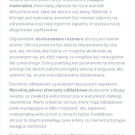
materiałów
, które będą odporne na różne warunki
atmosferyczne, takie jak deszcz czy śnieg. Materiał, z
którego jest wykonana, powinien być również odporny na
zarysowania oraz nieprzyjemne zapachy, co wpływa na jej
długotrwałe użytkowanie.
Odpowiednie
dostosowanie rozmiaru
obroży jest równie
istotne. Obroża powinna być dobrze dopasowana do szyi
psa, aby nie była zbyt luźna, co mogłoby skutkować jej
zsuwaniem się, ani zbyt ciasna, co mogłoby być niewygodne
dla czworonoga. Dobrą praktyką jest pozwolenie na włożenie
jednego lub dwóch palców pomiędzy obrożę a szyję psa, aby
upewnić się, że jest ona odpowiednio dopasowana.
Elementy odblaskowe są kolejnym kluczowym aspektem.
Wysokiej jakości elementy odblaskowe
skutecznie odbijają
światło, co zwiększa widoczność psa w warunkach słabego
oświetlenia. Warto wybierać obroże, które mają odblaskowe
paski występujące w kilku miejscach, aby zapewnić
maksymalną widoczność z różnych kątów. Dodatkowo,
obroże te często posiadają żywe kolory, co również przyciąga
uwagę w ciemności.