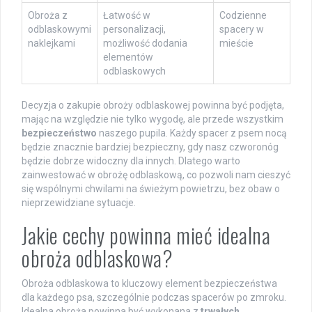
Obroża z
Łatwość w
Codzienne
odblaskowymi
personalizacji,
spacery w
naklejkami
możliwość dodania
mieście
elementów
odblaskowych
Decyzja o zakupie obroży odblaskowej powinna być podjęta,
mając na względzie nie tylko wygodę, ale przede wszystkim
bezpieczeństwo
naszego pupila. Każdy spacer z psem nocą
będzie znacznie bardziej bezpieczny, gdy nasz czworonóg
będzie dobrze widoczny dla innych. Dlatego warto
zainwestować w obrożę odblaskową, co pozwoli nam cieszyć
się wspólnymi chwilami na świeżym powietrzu, bez obaw o
nieprzewidziane sytuacje.
Jakie cechy powinna mieć idealna
obroża odblaskowa?
Obroża odblaskowa to kluczowy element bezpieczeństwa
dla każdego psa, szczególnie podczas spacerów po zmroku.
Idealna obroża powinna być wykonana z
trwałych