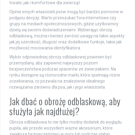
trwałe, jak i komfortowe dla zwierząt.
Opinie innych właścicieli psów mogą być bardzo pomocne w
podjęciu decyzji. Warto przeszukać fora internetowe czy
grupy na mediach społecznościowych, gdzie użytkownicy
dzielą się swoimi doświadczeniami. Wybierając obrożę
odblaskową, można również zwrócić uwagę na takie aspekty
jak jej szerokość, długość oraz dodatkowe funkcje, takie jak
możliwość mocowania identyfikatora.
Wybór odpowiedniej obroży odblaskowej powinien być
przemyślany, aby zapewnić najwyższy poziom
bezpieczeństwa podczas spacerów ze zwierzakiem. Na
rynku dostępne są różnorodne marki, które spełniają różne
oczekiwania, co pozwala na znalezienie idealnego
rozwiązania zarówno dla psa, jak i jego właściciela.
Jak dbać o obrożę odblaskową, aby
służyła jak najdłużej?
Obroża odblaskowa to nie tylko modny dodatek do wyglądu
pupila, ale przede wszystkim ważne akcesorium, które
zwiększa bezpieczeństwo w nocy lub podczas słabej