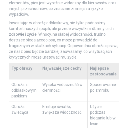
elementów, pies jest wyraźnie widoczny dla kierowców oraz
innych przechodniów, co znacznie zmniejsza ryzyko
wypadków.
Inwestując w obrożę odblaskową, nie tylko podnosimy
komfort naszych pupili, ale przede wszystkim dbamy o ich
zdrowie
i
życie
. W nocy, na słabej widoczności, trudno
dostrzec biegającego psa, co może prowadzić do
tragicznych w skutkach sytuacji. Odpowiednia obroża sprawi,
że nasz pies będzie bardziej zauważalny, co w sytuacjach
krytycznych może uratować mu życie.
Typ obroży
Najważniejsze cechy
Najlepsze
zastosowanie
Obroża z
Wysoka widoczność w
Spacerowanie
odblaskowym
ciemności
po zmroku
paskiem
Obroża
Emituje światło,
Użycie
świecąca
zwiększa widoczność
podczas
biegania lub w
lesie