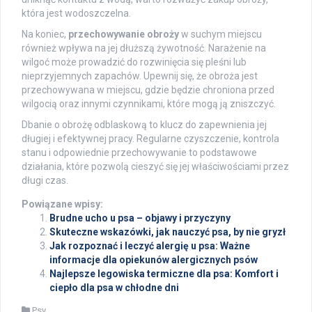
która jest wodoszczelna.
Na koniec,
przechowywanie obroży
w suchym miejscu
również wpływa na jej dłuższą żywotność. Narażenie na
wilgoć może prowadzić do rozwinięcia się pleśni lub
nieprzyjemnych zapachów. Upewnij się, że obroża jest
przechowywana w miejscu, gdzie będzie chroniona przed
wilgocią oraz innymi czynnikami, które mogą ją zniszczyć.
Dbanie o obrożę odblaskową to klucz do zapewnienia jej
długiej i efektywnej pracy. Regularne czyszczenie, kontrola
stanu i odpowiednie przechowywanie to podstawowe
działania, które pozwolą cieszyć się jej właściwościami przez
długi czas.
Powiązane wpisy:
Brudne ucho u psa – objawy i przyczyny
Skuteczne wskazówki, jak nauczyć psa, by nie gryzł
Jak rozpoznać i leczyć alergię u psa: Ważne
informacje dla opiekunów alergicznych psów
Najlepsze legowiska termiczne dla psa: Komfort i
ciepło dla psa w chłodne dni
Psy