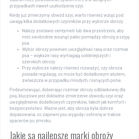
przypadkach nawet uszkodzenie szyi.
Kiedy już zmierzymy obwód szyi, warto również wziąć pod
uwagę kilka dodatkowych czynników przy wyborze obroży:
Należy zostawić centymetr lub dwa przestrzeni, aby
móc swobodnie wsunąć palec pomiędzy obrożę a szyję
psa.
Wybór obroży powinien uwzględniać rasę oraz rozmiar
psa – większe rasy wymagają solidniejszych i
szerokich obroży.
Przy wyborze należy również rozważyć, czy obroża
posiada regulację, co może być dodatkowym atutem,
zwłaszcza w przypadku młodych, rosnących psów.
Podsumowując, dobierając rozmiar obroży odblaskowej dla
psa, kluczowe jest dokładne zmierzenie obwodu szyi oraz
uwzględnienie dodatkowych czynników, takich jak komfort i
bezpieczeństwo. Ważne jest, aby obroża była dobrze
dopasowana, co zapewni psu wygodę i ochronę w trakcie
spacerów po zmroku.
Jakie są najlepsze marki obroży