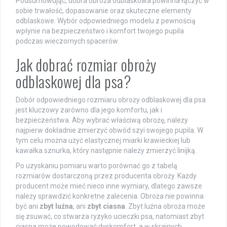
Podsumowując, dobra obroża odblaskowa powinna łączyć w
sobie trwałość, dopasowanie oraz skuteczne elementy
odblaskowe. Wybór odpowiedniego modelu z pewnością
wpłynie na bezpieczeństwo i komfort twojego pupila
podczas wieczornych spacerów.
Jak dobrać rozmiar obroży
odblaskowej dla psa?
Dobór odpowiedniego rozmiaru obroży odblaskowej dla psa
jest kluczowy zarówno dla jego komfortu, jak i
bezpieczeństwa. Aby wybrać właściwą obrożę, należy
najpierw dokładnie zmierzyć obwód szyi swojego pupila. W
tym celu można użyć elastycznej miarki krawieckiej lub
kawałka sznurka, który następnie należy zmierzyć linijką.
Po uzyskaniu pomiaru warto porównać go z tabelą
rozmiarów dostarczoną przez producenta obroży. Każdy
producent może mieć nieco inne wymiary, dlatego zawsze
należy sprawdzić konkretne zalecenia. Obroża nie powinna
być ani
zbyt luźna
, ani
zbyt ciasna
. Zbyt luźna obroża może
się zsuwać, co stwarza ryzyko ucieczki psa, natomiast zbyt
ciasna może powodować dyskomfort, a w skrajnych