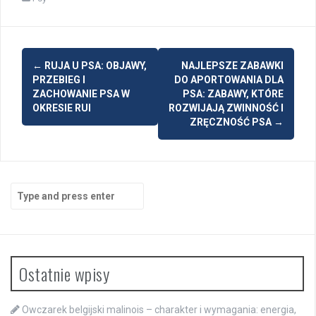
Post
←
RUJA U PSA: OBJAWY,
NAJLEPSZE ZABAWKI
navigation
PRZEBIEG I
DO APORTOWANIA DLA
ZACHOWANIE PSA W
PSA: ZABAWY, KTÓRE
OKRESIE RUI
ROZWIJAJĄ ZWINNOŚĆ I
ZRĘCZNOŚĆ PSA
→
Search
for:
Ostatnie wpisy
Owczarek belgijski malinois – charakter i wymagania: energia,