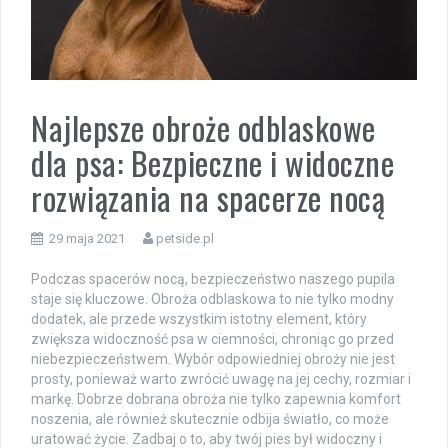
Najlepsze obroże odblaskowe
dla psa: Bezpieczne i widoczne
rozwiązania na spacerze nocą
29 maja 2021
petside.pl
Podczas spacerów nocą, bezpieczeństwo naszego pupila
staje się kluczowe. Obroża odblaskowa to nie tylko modny
dodatek, ale przede wszystkim istotny element, który
zwiększa widoczność psa w ciemności, chroniąc go przed
niebezpieczeństwem. Wybór odpowiedniej obroży nie jest
prosty, ponieważ warto zwrócić uwagę na jej cechy, rozmiar i
markę. Dobrze dobrana obroża nie tylko zapewnia komfort
noszenia, ale również skutecznie odbija światło, co może
uratować życie. Zadbaj o to, aby twój pies był widoczny i