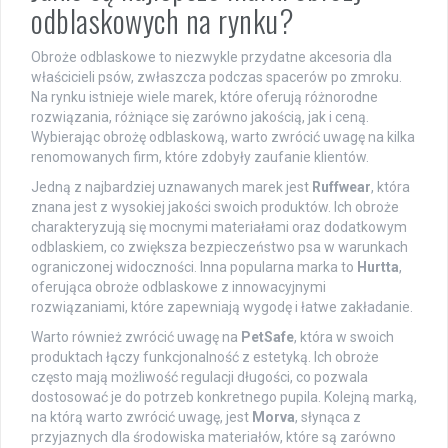
odblaskowych na rynku?
Obroże odblaskowe to niezwykle przydatne akcesoria dla
właścicieli psów, zwłaszcza podczas spacerów po zmroku.
Na rynku istnieje wiele marek, które oferują różnorodne
rozwiązania, różniące się zarówno jakością, jak i ceną.
Wybierając obrożę odblaskową, warto zwrócić uwagę na kilka
renomowanych firm, które zdobyły zaufanie klientów.
Jedną z najbardziej uznawanych marek jest
Ruffwear
, która
znana jest z wysokiej jakości swoich produktów. Ich obroże
charakteryzują się mocnymi materiałami oraz dodatkowym
odblaskiem, co zwiększa bezpieczeństwo psa w warunkach
ograniczonej widoczności. Inna popularna marka to
Hurtta
,
oferująca obroże odblaskowe z innowacyjnymi
rozwiązaniami, które zapewniają wygodę i łatwe zakładanie.
Warto również zwrócić uwagę na
PetSafe
, która w swoich
produktach łączy funkcjonalność z estetyką. Ich obroże
często mają możliwość regulacji długości, co pozwala
dostosować je do potrzeb konkretnego pupila. Kolejną marką,
na którą warto zwrócić uwagę, jest
Morva
, słynąca z
przyjaznych dla środowiska materiałów, które są zarówno