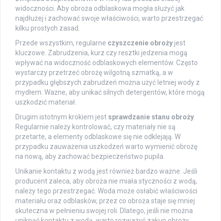
widoczności. Aby obroża odblaskowa mogła służyć jak
najdłużej i zachować swoje właściwości, warto przestrzegać
kilku prostych zasad.
Przede wszystkim, regularne
czyszczenie obroży
jest
kluczowe. Zabrudzenia, kurz czy resztki jedzenia mogą
wpływać na widoczność odblaskowych elementów. Często
wystarczy przetrzeć obrożę wilgotną szmatką, a w
przypadku głębszych zabrudzeń można użyć letniej wody z
mydłem. Ważne, aby unikać silnych detergentów, które mogą
uszkodzić materiał.
Drugim istotnym krokiem jest
sprawdzanie stanu obroży
.
Regularnie należy kontrolować, czy materiały nie są
przetarte, a elementy odblaskowe się nie odklejają. W
przypadku zauważenia uszkodzeń warto wymienić obrożę
na nową, aby zachować bezpieczeństwo pupila.
Unikanie kontaktu z wodą jest również bardzo ważne. Jeśli
producent zaleca, aby obroża nie miała styczności z wodą,
należy tego przestrzegać. Woda może osłabić właściwości
materiału oraz odblasków, przez co obroża staje się mniej
skuteczna w pełnieniu swojej roli. Dlatego, jeśli nie można
uniknąć kontaktu z wodą, warto rozważyć zakup obroży,