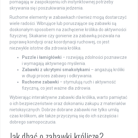
pomagają w zaspokojeniu ich instynktownej potrzeby
skrywania się i poszukiwania jedzenia.
Ruchome elementy w zabawkach również mogą dostarczyć
wiele radości. Wibrujące lub poruszające się zabawki są
doskonałym sposobem na zachęcenie królika do aktywności
fizycznej. Skakanie czy gonienie za zabawką pozwala na
poprawę kondycji oraz koordynacji ruchowej, co jest
niezwykle istotne dla zdrowia królika.
Puzzle i łamigłówki
– rozwijają zdolności poznawcze
i wymagają aktywnego myślenia.
Zabawki z ukrytymi smakołykami
– angażują króliki
w długi proces zabawy i odkrywania.
Ruchome zabawki
– stymulują ruch i aktywność
fizyczną, co jest ważne dla zdrowia.
Wybierając interaktywne zabawki dla królika, warto pamiętać
o ich bezpieczeństwie oraz dokonaniu zakupu z materiałów
nietoksycznych. Dobrze dobrane zabawki nie tylko umilą
czas królikom, ale także przyczynią się do ich szczęścia i
dobrego samopoczucia.
Jak dbać o zabawki królicze?