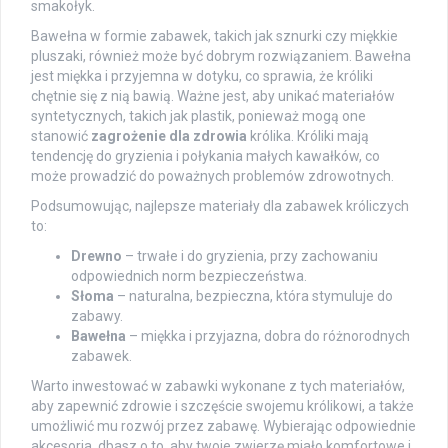
smakołyk.
Bawełna w formie zabawek, takich jak sznurki czy miękkie
pluszaki, również może być dobrym rozwiązaniem. Bawełna
jest miękka i przyjemna w dotyku, co sprawia, że króliki
chętnie się z nią bawią. Ważne jest, aby unikać materiałów
syntetycznych, takich jak plastik, ponieważ mogą one
stanowić
zagrożenie dla zdrowia
królika. Króliki mają
tendencję do gryzienia i połykania małych kawałków, co
może prowadzić do poważnych problemów zdrowotnych.
Podsumowując, najlepsze materiały dla zabawek króliczych
to:
Drewno
– trwałe i do gryzienia, przy zachowaniu
odpowiednich norm bezpieczeństwa.
Słoma
– naturalna, bezpieczna, która stymuluje do
zabawy.
Bawełna
– miękka i przyjazna, dobra do różnorodnych
zabawek.
Warto inwestować w zabawki wykonane z tych materiałów,
aby zapewnić zdrowie i szczęście swojemu królikowi, a także
umożliwić mu rozwój przez zabawę. Wybierając odpowiednie
akcesoria, dbasz o to, aby twoje zwierzę miało komfortowe i