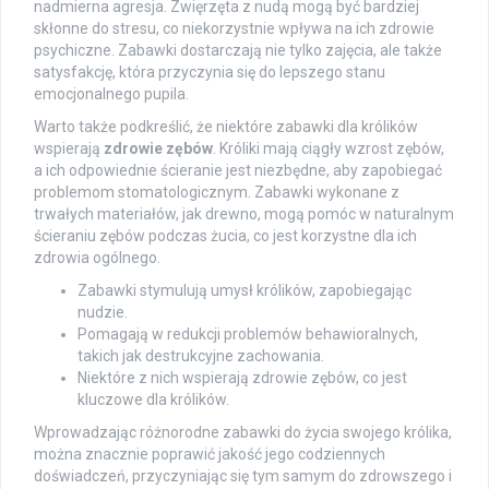
nadmierna agresja. Zwięrzęta z nudą mogą być bardziej
skłonne do stresu, co niekorzystnie wpływa na ich zdrowie
psychiczne. Zabawki dostarczają nie tylko zajęcia, ale także
satysfakcję, która przyczynia się do lepszego stanu
emocjonalnego pupila.
Warto także podkreślić, że niektóre zabawki dla królików
wspierają
zdrowie zębów
. Króliki mają ciągły wzrost zębów,
a ich odpowiednie ścieranie jest niezbędne, aby zapobiegać
problemom stomatologicznym. Zabawki wykonane z
trwałych materiałów, jak drewno, mogą pomóc w naturalnym
ścieraniu zębów podczas żucia, co jest korzystne dla ich
zdrowia ogólnego.
Zabawki stymulują umysł królików, zapobiegając
nudzie.
Pomagają w redukcji problemów behawioralnych,
takich jak destrukcyjne zachowania.
Niektóre z nich wspierają zdrowie zębów, co jest
kluczowe dla królików.
Wprowadzając różnorodne zabawki do życia swojego królika,
można znacznie poprawić jakość jego codziennych
doświadczeń, przyczyniając się tym samym do zdrowszego i