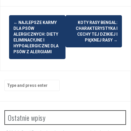
Post
←
NAJLEPSZE KARMY
KOTY RASY BENGAL:
navigation
DLA PSÓW
CHARAKTERYSTYKA I
ALERGICZNYCH: DIETY
CECHY TEJ DZIKIEJ I
ELIMINACYJNE I
PIĘKNEJ RASY
→
HYPOALERGICZNE DLA
PSÓW Z ALERGIAMI
Search
for:
Ostatnie wpisy