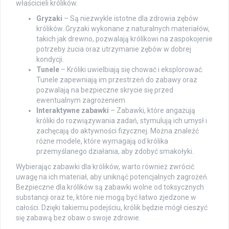
właścicieli królików.
Gryzaki
– Są niezwykle istotne dla zdrowia zębów
królików. Gryzaki wykonane z naturalnych materiałów,
takich jak drewno, pozwalają królíkowi na zaspokojenie
potrzeby żucia oraz utrzymanie zębów w dobrej
kondycji.
Tunele
– Króliki uwielbiają się chować i eksplorować.
Tunele zapewniają im przestrzeń do zabawy oraz
pozwalają na bezpieczne skrycie się przed
ewentualnym zagrożeniem.
Interaktywne zabawki
– Zabawki, które angażują
króliki do rozwiązywania zadań, stymulują ich umysł i
zachęcają do aktywności fizycznej. Można znaleźć
różne modele, które wymagają od królika
przemyślanego działania, aby zdobyć smakołyki.
Wybierając zabawki dla królików, warto również zwrócić
uwagę na ich materiał, aby uniknąć potencjalnych zagrożeń.
Bezpieczne dla królików są zabawki wolne od toksycznych
substancji oraz te, które nie mogą być łatwo zjedzone w
całości. Dzięki takiemu podejściu, królik będzie mógł cieszyć
się zabawą bez obaw o swoje zdrowie.