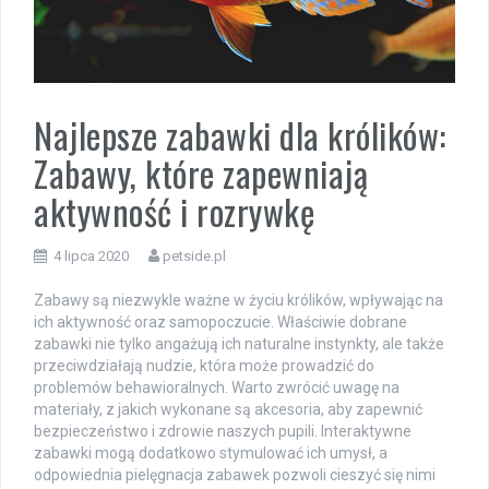
Najlepsze zabawki dla królików:
Zabawy, które zapewniają
aktywność i rozrywkę
4 lipca 2020
petside.pl
Zabawy są niezwykle ważne w życiu królików, wpływając na
ich aktywność oraz samopoczucie. Właściwie dobrane
zabawki nie tylko angażują ich naturalne instynkty, ale także
przeciwdziałają nudzie, która może prowadzić do
problemów behawioralnych. Warto zwrócić uwagę na
materiały, z jakich wykonane są akcesoria, aby zapewnić
bezpieczeństwo i zdrowie naszych pupili. Interaktywne
zabawki mogą dodatkowo stymulować ich umysł, a
odpowiednia pielęgnacja zabawek pozwoli cieszyć się nimi