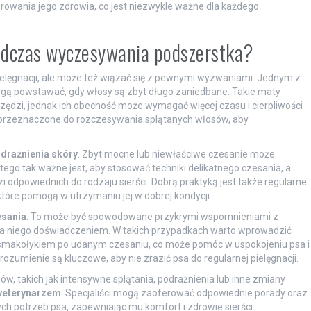
torowania jego zdrowia, co jest niezwykle ważne dla każdego
odczas wyczesywania podszerstka?
elęgnacji, ale może też wiązać się z pewnymi wyzwaniami. Jednym z
ogą powstawać, gdy włosy są zbyt długo zaniedbane. Takie maty
dzi, jednak ich obecność może wymagać więcej czasu i cierpliwości
rzeznaczone do rozczesywania splątanych włosów, aby
drażnienia skóry
. Zbyt mocne lub niewłaściwe czesanie może
atego tak ważne jest, aby stosować techniki delikatnego czesania, a
odpowiednich do rodzaju sierści. Dobrą praktyką jest także regularne
tóre pomogą w utrzymaniu jej w dobrej kondycji.
esania
. To może być spowodowane przykrymi wspomnieniami z
la niego doświadczeniem. W takich przypadkach warto wprowadzić
a smakołykiem po udanym czesaniu, co może pomóc w uspokojeniu psa i
zrozumienie są kluczowe, aby nie zrazić psa do regularnej pielęgnacji.
w, takich jak intensywne splątania, podrażnienia lub inne zmiany
weterynarzem
. Specjaliści mogą zaoferować odpowiednie porady oraz
ych potrzeb psa, zapewniając mu komfort i zdrowie sierści.