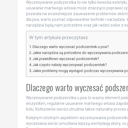
Wyczesywanie podszerstka to nie tylko kwestia estetyki
usuwanie martwego włosia może znacząco poprawić cyrkula
pozwala na wcześniejsze zauważenie problemów skórnyc
dla psa, warto poznać odpowiednie techniki i narzędzia. 
narzędzia będą nam potrzebne oraz jak radzić sobie z e
W tym artykule przeczytasz
Dlaczego warto wyczesać podszerstek u psa?
Jakie narzędzia są potrzebne do wyczesywania podszers
Jak prawidłowo wyczesać podszerstek?
Jak często należy wyczesywać podszerstek?
Jakie problemy mogą wystąpić podczas wyczesywania p
Dlaczego warto wyczesać podsze
Wyczesywanie podszerstka u psa to ważny element pielęg
wszystkim, regularne usuwanie martwego włosia zapobi
bólu. Kołtunienie sierści utrudnia także naturalny proc
Kolejnym istotnym aspektem wyczesywania podszerstka je
wyczesana sierść umożliwia lepszą wentylację skóry, co 