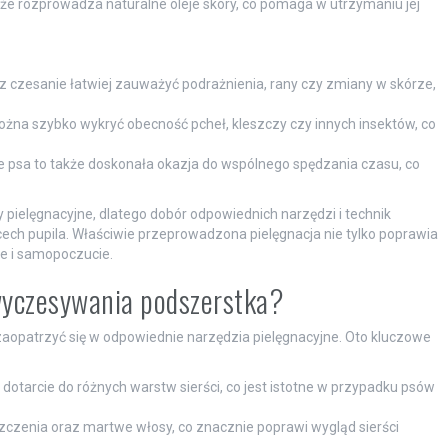
kże rozprowadza naturalne oleje skóry, co pomaga w utrzymaniu jej
czesanie łatwiej zauważyć podrażnienia, rany czy zmiany w skórze,
żna szybko wykryć obecność pcheł, kleszczy czy innych insektów, co
e psa to także doskonała okazja do wspólnego spędzania czasu, co
 pielęgnacyjne, dlatego dobór odpowiednich narzędzi i technik
ech pupila. Właściwie przeprowadzona pielęgnacja nie tylko poprawia
e i samopoczucie.
 wyczesywania podszerstka?
zaopatrzyć się w odpowiednie narzędzia pielęgnacyjne. Oto kluczowe
dotarcie do różnych warstw sierści, co jest istotne w przypadku psów
zenia oraz martwe włosy, co znacznie poprawi wygląd sierści