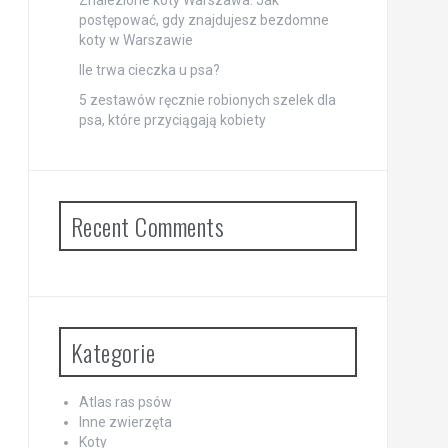
Znalezione koty Warszawa: Jak
postępować, gdy znajdujesz bezdomne
koty w Warszawie
Ile trwa cieczka u psa?
5 zestawów ręcznie robionych szelek dla
psa, które przyciągają kobiety
Recent Comments
Kategorie
Atlas ras psów
Inne zwierzęta
Koty