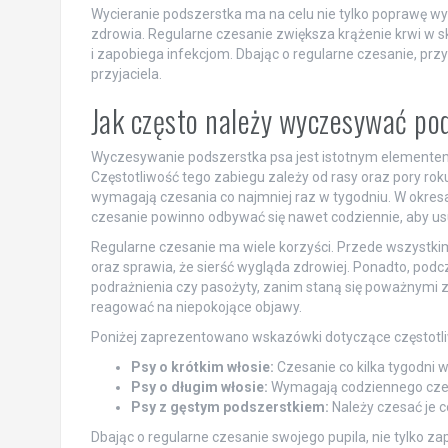
Wycieranie podszerstka ma na celu nie tylko poprawę wy
zdrowia. Regularne czesanie zwiększa krążenie krwi w s
i zapobiega infekcjom. Dbając o regularne czesanie, p
przyjaciela.
Jak często należy wyczesywać po
Wyczesywanie podszerstka psa jest istotnym elementem p
Częstotliwość tego zabiegu zależy od rasy oraz pory rok
wymagają czesania co najmniej raz w tygodniu. W okresach
czesanie powinno odbywać się nawet codziennie, aby u
Regularne czesanie ma wiele korzyści. Przede wszystk
oraz sprawia, że sierść wygląda zdrowiej. Ponadto, pod
podrażnienia czy pasożyty, zanim staną się poważnymi z
reagować na niepokojące objawy.
Poniżej zaprezentowano wskazówki dotyczące częstotliw
Psy o krótkim włosie:
Czesanie co kilka tygodni w
Psy o długim włosie:
Wymagają codziennego czesan
Psy z gęstym podszerstkiem:
Należy czesać je co
Dbając o regularne czesanie swojego pupila, nie tylko 