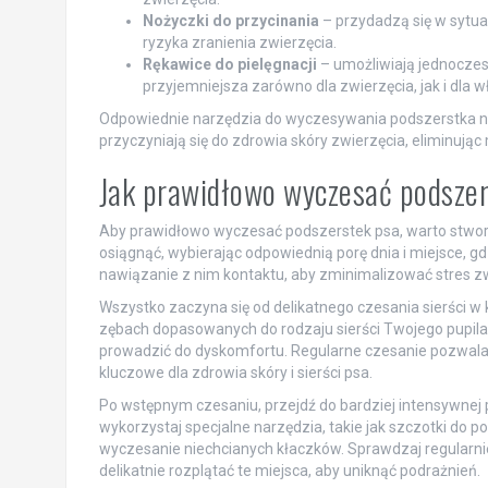
Nożyczki do przycinania
– przydadzą się w sytuac
ryzyka zranienia zwierzęcia.
Rękawice do pielęgnacji
– umożliwiają jednoczesne
przyjemniejsza zarówno dla zwierzęcia, jak i dla wł
Odpowiednie narzędzia do wyczesywania podszerstka nie
przyczyniają się do zdrowia skóry zwierzęcia, eliminują
Jak prawidłowo wyczesać podsze
Aby prawidłowo wyczesać podszerstek psa, warto stwor
osiągnąć, wybierając odpowiednią porę dnia i miejsce, 
nawiązanie z nim kontaktu, aby zminimalizować stres z
Wszystko zaczyna się od delikatnego czesania sierści w 
zębach dopasowanych do rodzaju sierści Twojego pupila.
prowadzić do dyskomfortu. Regularne czesanie pozwala
kluczowe dla zdrowia skóry i sierści psa.
Po wstępnym czesaniu, przejdź do bardziej intensywne
wykorzystaj specjalne narzędzia, takie jak szczotki do p
wyczesanie niechcianych kłaczków. Sprawdzaj regularnie, cz
delikatnie rozplątać te miejsca, aby uniknąć podrażnień.