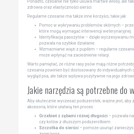
Ponadto, czesanie nie tylko usuwa martwe włosy, ale ta
zdrowia oraz elastyczności sierści.
Regularne czesanie ma także inne korzyści, takie jak:
Pomoc w wykrywaniu problemów skórnych – przez 
które mogą wymagać interwencji weterynaryjnej.
Identyfikacja pasożytów – dzięki wyczesywaniu mo
pozwala na szybkie działanie.
Wzmacnianie więzi z pupilem – regularne czesani
może wpłynąć na zacieśnienie relacji.
Warto pamiętać, że różne rasy psów mają różne potrzeby
czesania powinien być dostosowany do indywidualnych c
wygląd psa, ale także wpływa pozytywnie na jego zdrowi
Jakie narzędzia są potrzebne do
Aby skutecznie wyczesać podszerstek, ważne jest, aby 
akcesoria, które ułatwią ten proces:
Grzebień z zębami różnej długości
– pozwala na 
czy kotów z dłuższym podszerstkiem.
Szczotka do sierści
– pomoże usunąć zanieczyszc
zwierzęcia.