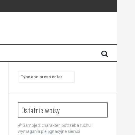
Search
for:
Ostatnie wpisy
Samojed: charakter, potrzeba ruchu i
wymagania pielęgnacyjne sierści