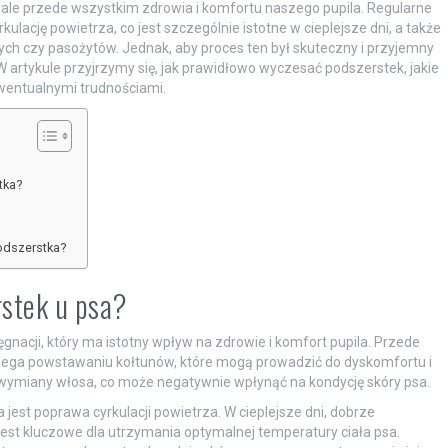
, ale przede wszystkim zdrowia i komfortu naszego pupila. Regularne
cję powietrza, co jest szczególnie istotne w cieplejsze dni, a także
h czy pasożytów. Jednak, aby proces ten był skuteczny i przyjemny
W artykule przyjrzymy się, jak prawidłowo wyczesać podszerstek, jakie
wentualnymi trudnościami.
tka?
odszerstka?
rstek u psa?
nacji, który ma istotny wpływ na zdrowie i komfort pupila. Przede
ega powstawaniu kołtunów, które mogą prowadzić do dyskomfortu i
es wymiany włosa, co może negatywnie wpłynąć na kondycję skóry psa.
st poprawa cyrkulacji powietrza. W cieplejsze dni, dobrze
jest kluczowe dla utrzymania optymalnej temperatury ciała psa.