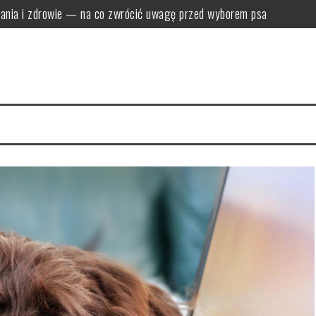
ania i zdrowie — na co zwrócić uwagę przed wyborem psa
ba ruchu i aktywność oraz wymagania szkoleniowe
tywności fizycznej oraz umysłowej
agania i najczęstsze problemy zdrowotne
na oraz kluczowe problemy zdrowotne
magania pielęgnacyjne sierści dwuwarstwowej