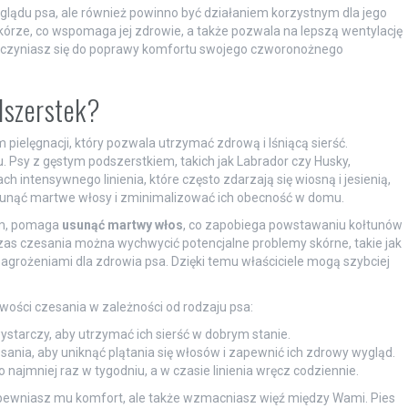
glądu psa, ale również powinno być działaniem korzystnym dla jego
kórze, co wspomaga jej zdrowie, a także pozwala na lepszą wentylację
rzyczyniasz się do poprawy komfortu swojego czworonożnego
dszerstek?
ielęgnacji, który pozwala utrzymać zdrową i lśniącą sierść.
u. Psy z gęstym podszerstkiem, takich jak Labrador czy Husky,
 intensywnego linienia, które często zdarzają się wiosną i jesienią,
sunąć martwe włosy i zminimalizować ich obecność w domu.
im, pomaga
usunąć martwy włos
, co zapobiega powstawaniu kołtunów
czas czesania można wychwycić potencjalne problemy skórne, takie jak
agrożeniami dla zdrowia psa. Dzięki temu właściciele mogą szybciej
ości czesania w zależności od rodzaju psa:
ystarczy, aby utrzymać ich sierść w dobrym stanie.
ia, aby uniknąć plątania się włosów i zapewnić ich zdrowy wygląd.
 najmniej raz w tygodniu, a w czasie linienia wręcz codziennie.
zapewniasz mu komfort, ale także wzmacniasz więź między Wami. Pies