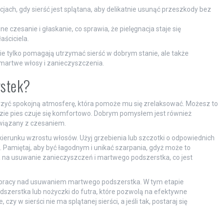
jach, gdy sierść jest splątana, aby delikatnie usunąć przeszkody bez
 czesanie i głaskanie, co sprawia, że pielęgnacja staje się
aściciela.
 tylko pomagają utrzymać sierść w dobrym stanie, ale także
c martwe włosy i zanieczyszczenia.
rstek?
zyć spokojną atmosferę, która pomoże mu się zrelaksować. Możesz to
gdzie pies czuje się komfortowo. Dobrym pomysłem jest również
wiązany z czesaniem.
kierunku wzrostu włosów. Użyj grzebienia lub szczotki o odpowiednich
 Pamiętaj, aby być łagodnym i unikać szarpania, gdyż może to
 na usuwanie zanieczyszczeń i martwego podszerstka, co jest
j pracy nad usuwaniem martwego podszerstka. W tym etapie
odszerstka lub nożyczki do futra, które pozwolą na efektywne
y w sierści nie ma splątanej sierści, a jeśli tak, postaraj się