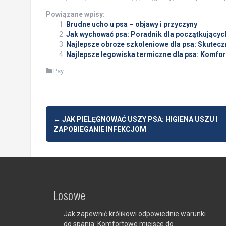
Powiązane wpisy:
Brudne ucho u psa – objawy i przyczyny
Jak wychować psa: Poradnik dla początkujący
Najlepsze obroże szkoleniowe dla psa: Skutecz
Najlepsze legowiska termiczne dla psa: Komfort 
Psy
Post
←
JAK PIELĘGNOWAĆ USZY PSA: HIGIENA USZU I
navigation
ZAPOBIEGANIE INFEKCJOM
Losowe
Jak zapewnić królikowi odpowiednie warunki
do spania: Komfortowe miejsce do