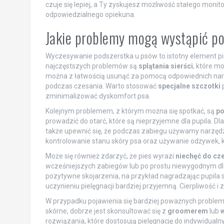
czuje się lepiej, a Ty zyskujesz możliwość stałego moni
odpowiedzialnego opiekuna.
Jakie problemy mogą wystąpić p
Wyczesywanie podszerstka u psów to istotny element pi
najczęstszych problemów są
splątania sierści
, które m
można z łatwością usunąć za pomocą odpowiednich narzę
podczas czesania. Warto stosować
specjalne szczotki
p
zminimalizować dyskomfort psa.
Kolejnym problemem, z którym można się spotkać, są
po
prowadzić do otarć, które są nieprzyjemne dla pupila. Dl
także upewnić się, że podczas zabiegu używamy narzędzi 
kontrolowanie stanu skóry psa oraz używanie odżywek, k
Może się również zdarzyć, że pies wyrazi
niechęć do cz
wcześniejszych zabiegów lub po prostu niewygodnym d
pozytywne skojarzenia, na przykład nagradzając pupil
uczynieniu pielęgnacji bardziej przyjemną. Cierpliwość i 
W przypadku pojawienia się bardziej poważnych problemó
skórne, dobrze jest skonsultować się z
groomerem
lub
rozwiązania, które dostosują pielęgnację do indywidualn