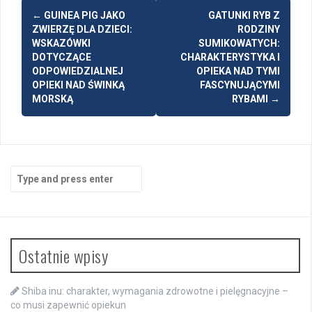
Post
←
GUINEA PIG JAKO
GATUNKI RYB Z
navigation
ZWIERZĘ DLA DZIECI:
RODZINY
WSKAZÓWKI
SUMIKOWATYCH:
DOTYCZĄCE
CHARAKTERYSTYKA I
ODPOWIEDZIALNEJ
OPIEKA NAD TYMI
OPIEKI NAD ŚWINKĄ
FASCYNUJĄCYMI
MORSKĄ
RYBAMI
→
Search
for:
Ostatnie wpisy
Shiba inu: charakter, wymagania zdrowotne i pielęgnacyjne –
co musi zapewnić opiekun