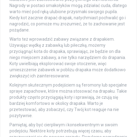
Nagrody w postaci smakołyków mogą zdziałać cuda, dlatego
warto mieć pod ręką ulubione przysmaki swojego pupila.
Kiedy kot zacznie drapać drapak, natychmiast pochwalić go i
nagrodzić, co pomoże mu zrozumieć, że to zachowanie jest
pożądane.
Warto też wprowadzić zabawy związane z drapakiem.
Używając wędkę z zabawką lub piłeczkę, możemy
przyciągnąć kota do drapaka, sprawiając, że będzie on dla
niego miejscem zabawy, a nie tylko narzędziem do drapania.
Koty uwielbiają eksplorować swoje otoczenie, więc
umieszczenie zabawek w pobliżu drapaka może dodatkowo
zwiększyć ich zainteresowanie.
Kolejnym skutecznym podejściem są feromony lub specjalne
spraye zapachowe, które można stosować na drapaku. Takie
produkty często przyciągają koty i sprawiają, że czują się
bardziej komfortowo w okolicy drapaka. Warto je
przetestować, aby zobaczyć, czy Twój kot reaguje na nie
pozytywnie.
Pamiętaj, aby być cierpliwym i konsekwentnym w swoim
podejściu. Niektóre koty potrzebują więcej czasu, aby
przyzwyczaić się do nowego sprzętu. Regularne nagradzanie