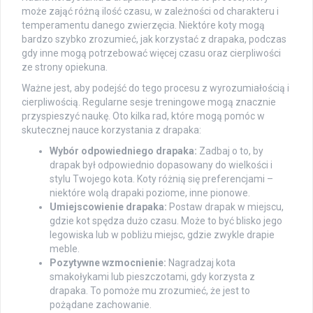
może zająć różną ilość czasu, w zależności od charakteru i
temperamentu danego zwierzęcia. Niektóre koty mogą
bardzo szybko zrozumieć, jak korzystać z drapaka, podczas
gdy inne mogą potrzebować więcej czasu oraz cierpliwości
ze strony opiekuna.
Ważne jest, aby podejść do tego procesu z wyrozumiałością i
cierpliwością. Regularne sesje treningowe mogą znacznie
przyspieszyć naukę. Oto kilka rad, które mogą pomóc w
skutecznej nauce korzystania z drapaka:
Wybór odpowiedniego drapaka:
Zadbaj o to, by
drapak był odpowiednio dopasowany do wielkości i
stylu Twojego kota. Koty różnią się preferencjami –
niektóre wolą drapaki poziome, inne pionowe.
Umiejscowienie drapaka:
Postaw drapak w miejscu,
gdzie kot spędza dużo czasu. Może to być blisko jego
legowiska lub w pobliżu miejsc, gdzie zwykle drapie
meble.
Pozytywne wzmocnienie:
Nagradzaj kota
smakołykami lub pieszczotami, gdy korzysta z
drapaka. To pomoże mu zrozumieć, że jest to
pożądane zachowanie.