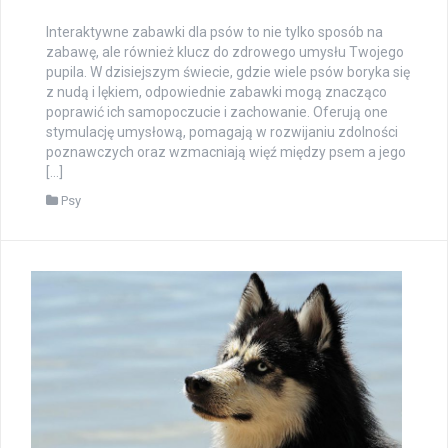
Interaktywne zabawki dla psów to nie tylko sposób na
zabawę, ale również klucz do zdrowego umysłu Twojego
pupila. W dzisiejszym świecie, gdzie wiele psów boryka się
z nudą i lękiem, odpowiednie zabawki mogą znacząco
poprawić ich samopoczucie i zachowanie. Oferują one
stymulację umysłową, pomagają w rozwijaniu zdolności
poznawczych oraz wzmacniają więź między psem a jego
[…]
Psy