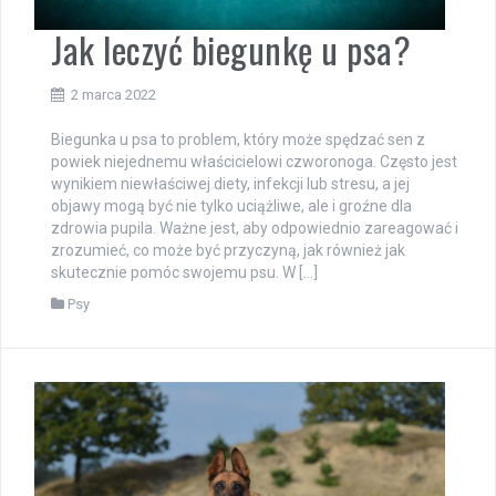
Jak leczyć biegunkę u psa?
2 marca 2022
Biegunka u psa to problem, który może spędzać sen z
powiek niejednemu właścicielowi czworonoga. Często jest
wynikiem niewłaściwej diety, infekcji lub stresu, a jej
objawy mogą być nie tylko uciążliwe, ale i groźne dla
zdrowia pupila. Ważne jest, aby odpowiednio zareagować i
zrozumieć, co może być przyczyną, jak również jak
skutecznie pomóc swojemu psu. W […]
Psy