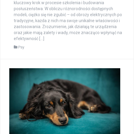
kluczowy krok w procesie szkolenia i budowania
posłuszeństwa. W obliczu różnorodności dostępnych
modeli, ciężko się nie zgubić – od obroży elektrycznych po
tradycyjne, każda z nich ma swoje unikalne właściwości i
zastosowania. Zrozumienie, jak działają te urządzenia
oraz jakie mają zalety i wady, może znacząco wpłynąć na
efektywność […]
Psy