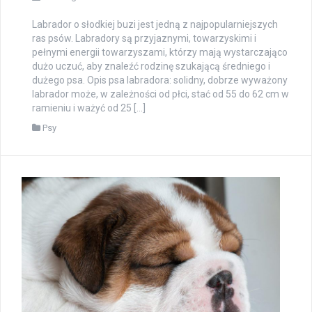
Labrador o słodkiej buzi jest jedną z najpopularniejszych
ras psów. Labradory są przyjaznymi, towarzyskimi i
pełnymi energii towarzyszami, którzy mają wystarczająco
dużo uczuć, aby znaleźć rodzinę szukającą średniego i
dużego psa. Opis psa labradora: solidny, dobrze wyważony
labrador może, w zależności od płci, stać od 55 do 62 cm w
ramieniu i ważyć od 25 […]
Psy