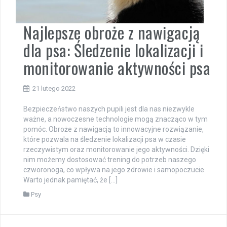
Najlepsze obroże z nawigacją
dla psa: Śledzenie lokalizacji i
monitorowanie aktywności psa
21 lutego 2022
Bezpieczeństwo naszych pupili jest dla nas niezwykle
ważne, a nowoczesne technologie mogą znacząco w tym
pomóc. Obroże z nawigacją to innowacyjne rozwiązanie,
które pozwala na śledzenie lokalizacji psa w czasie
rzeczywistym oraz monitorowanie jego aktywności. Dzięki
nim możemy dostosować trening do potrzeb naszego
czworonoga, co wpływa na jego zdrowie i samopoczucie.
Warto jednak pamiętać, że […]
Psy