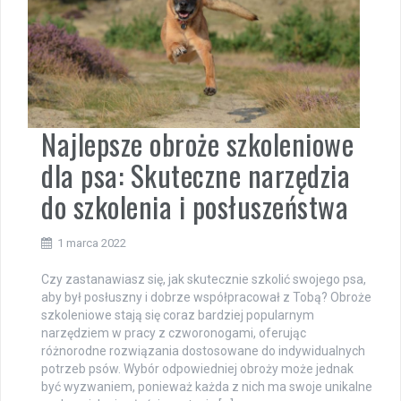
Najlepsze obroże szkoleniowe
dla psa: Skuteczne narzędzia
do szkolenia i posłuszeństwa
1 marca 2022
Czy zastanawiasz się, jak skutecznie szkolić swojego psa,
aby był posłuszny i dobrze współpracował z Tobą? Obroże
szkoleniowe stają się coraz bardziej popularnym
narzędziem w pracy z czworonogami, oferując
różnorodne rozwiązania dostosowane do indywidualnych
potrzeb psów. Wybór odpowiedniej obroży może jednak
być wyzwaniem, ponieważ każda z nich ma swoje unikalne