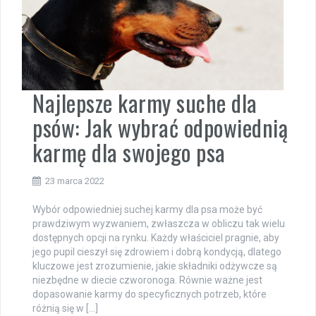
Najlepsze karmy suche dla
psów: Jak wybrać odpowiednią
karmę dla swojego psa
23 marca 2022
Wybór odpowiedniej suchej karmy dla psa może być
prawdziwym wyzwaniem, zwłaszcza w obliczu tak wielu
dostępnych opcji na rynku. Każdy właściciel pragnie, aby
jego pupil cieszył się zdrowiem i dobrą kondycją, dlatego
kluczowe jest zrozumienie, jakie składniki odżywcze są
niezbędne w diecie czworonoga. Równie ważne jest
dopasowanie karmy do specyficznych potrzeb, które
różnią się w […]